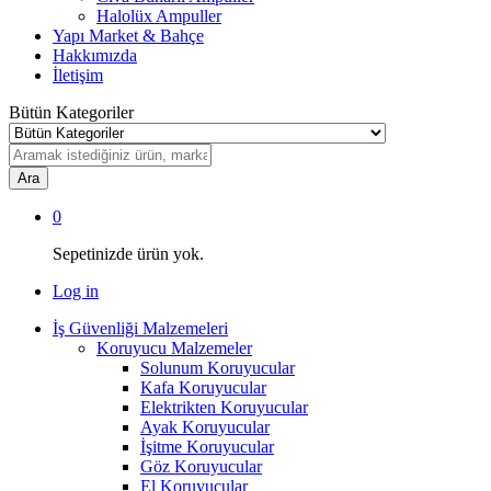
Halolüx Ampuller
Yapı Market & Bahçe
Hakkımızda
İletişim
Bütün Kategoriler
Ara
0
Sepetinizde ürün yok.
Log in
İş Güvenliği Malzemeleri
Koruyucu Malzemeler
Solunum Koruyucular
Kafa Koruyucular
Elektrikten Koruyucular
Ayak Koruyucular
İşitme Koruyucular
Göz Koruyucular
El Koruyucular