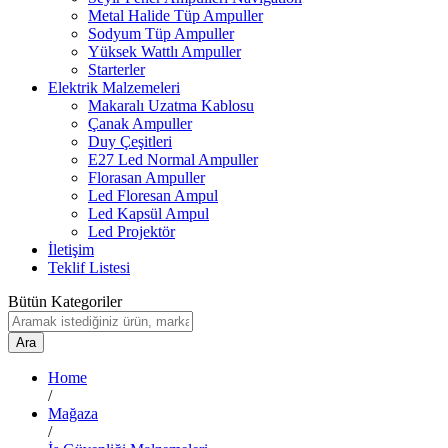
Metal Halide Tüp Ampuller
Sodyum Tüp Ampuller
Yüksek Wattlı Ampuller
Starterler
Elektrik Malzemeleri
Makaralı Uzatma Kablosu
Çanak Ampuller
Duy Çeşitleri
E27 Led Normal Ampuller
Florasan Ampuller
Led Floresan Ampul
Led Kapsül Ampul
Led Projektör
İletişim
Teklif Listesi
Bütün Kategoriler
Ara
Home
/
Mağaza
/