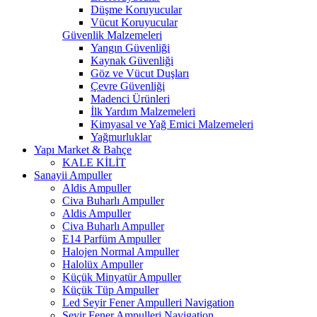
Düşme Koruyucular
Vücut Koruyucular
Güvenlik Malzemeleri
Yangın Güvenliği
Kaynak Güvenliği
Göz ve Vücut Duşları
Çevre Güvenliği
Madenci Ürünleri
İlk Yardım Malzemeleri
Kimyasal ve Yağ Emici Malzemeleri
Yağmurluklar
Yapı Market & Bahçe
KALE KİLİT
Sanayii Ampuller
Aldis Ampuller
Civa Buharlı Ampuller
Aldis Ampuller
Civa Buharlı Ampuller
E14 Parfüm Ampuller
Halojen Normal Ampuller
Halolüx Ampuller
Küçük Minyatür Ampuller
Küçük Tüp Ampuller
Led Seyir Fener Ampulleri Navigation
Seyir Fener Ampulleri Navigation