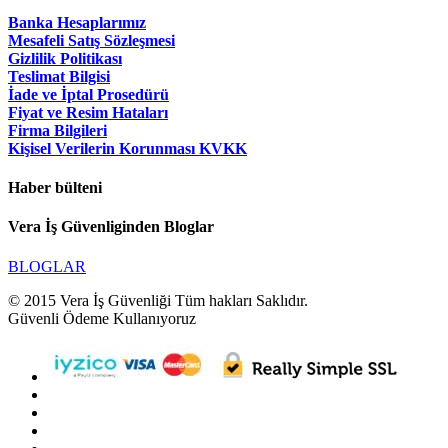
Banka Hesaplarımız
Mesafeli Satış Sözleşmesi
Gizlilik Politikası
Teslimat Bilgisi
İade ve İptal Prosedürü
Fiyat ve Resim Hataları
Firma Bilgileri
Kişisel Verilerin Korunması KVKK
Haber bülteni
Vera İş Güvenliginden Bloglar
BLOGLAR
© 2015 Vera İş Güvenliği Tüm hakları Saklıdır.
Güvenli Ödeme Kullanıyoruz