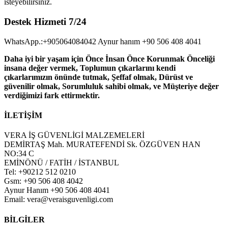
isteyebilirsiniz.
Destek Hizmeti 7/24
WhatsApp.:+905064084042 Aynur hanım +90 506 408 4041
Daha iyi bir yaşam için Önce İnsan Önce Korunmak Önceliği
insana değer vermek, Toplumun çıkarlarını kendi
çıkarlarımızın önünde tutmak, Şeffaf olmak, Dürüst ve
güvenilir olmak, Sorumluluk sahibi olmak, ve Müşteriye değer
verdiğimizi fark ettirmektir.
İLETİŞİM
VERA İŞ GÜVENLİGİ MALZEMELERİ
DEMİRTAŞ Mah. MURATEFENDİ Sk. ÖZGÜVEN HAN
NO:34 C
EMİNÖNÜ / FATİH / İSTANBUL
Tel: +90212 512 0210
Gsm: +90 506 408 4042
Aynur Hanım +90 506 408 4041
Email: vera@veraisguvenligi.com
BİLGİLER