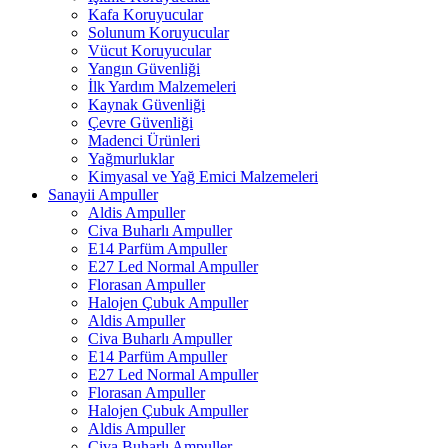
Kafa Koruyucular
Solunum Koruyucular
Vücut Koruyucular
Yangın Güvenliği
İlk Yardım Malzemeleri
Kaynak Güvenliği
Çevre Güvenliği
Madenci Ürünleri
Yağmurluklar
Kimyasal ve Yağ Emici Malzemeleri
Sanayii Ampuller
Aldis Ampuller
Civa Buharlı Ampuller
E14 Parfüm Ampuller
E27 Led Normal Ampuller
Florasan Ampuller
Halojen Çubuk Ampuller
Aldis Ampuller
Civa Buharlı Ampuller
E14 Parfüm Ampuller
E27 Led Normal Ampuller
Florasan Ampuller
Halojen Çubuk Ampuller
Aldis Ampuller
Civa Buharlı Ampuller