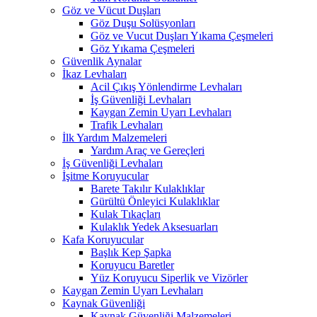
Göz ve Vücut Duşları
Göz Duşu Solüsyonları
Göz ve Vucut Duşları Yıkama Çeşmeleri
Göz Yıkama Çeşmeleri
Güvenlik Aynalar
İkaz Levhaları
Acil Çıkış Yönlendirme Levhaları
İş Güvenliği Levhaları
Kaygan Zemin Uyarı Levhaları
Trafik Levhaları
İlk Yardım Malzemeleri
Yardım Araç ve Gereçleri
İş Güvenliği Levhaları
İşitme Koruyucular
Barete Takılır Kulaklıklar
Gürültü Önleyici Kulaklıklar
Kulak Tıkaçları
Kulaklık Yedek Aksesuarları
Kafa Koruyucular
Başlık Kep Şapka
Koruyucu Baretler
Yüz Koruyucu Siperlik ve Vizörler
Kaygan Zemin Uyarı Levhaları
Kaynak Güvenliği
Kaynak Güvenliği Malzemeleri