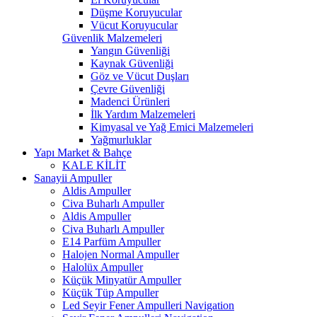
Düşme Koruyucular
Vücut Koruyucular
Güvenlik Malzemeleri
Yangın Güvenliği
Kaynak Güvenliği
Göz ve Vücut Duşları
Çevre Güvenliği
Madenci Ürünleri
İlk Yardım Malzemeleri
Kimyasal ve Yağ Emici Malzemeleri
Yağmurluklar
Yapı Market & Bahçe
KALE KİLİT
Sanayii Ampuller
Aldis Ampuller
Civa Buharlı Ampuller
Aldis Ampuller
Civa Buharlı Ampuller
E14 Parfüm Ampuller
Halojen Normal Ampuller
Halolüx Ampuller
Küçük Minyatür Ampuller
Küçük Tüp Ampuller
Led Seyir Fener Ampulleri Navigation