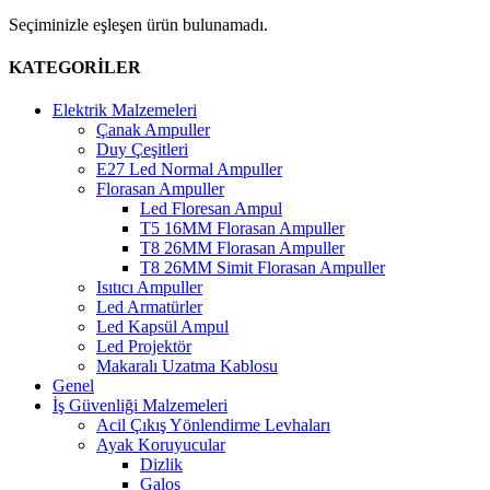
Seçiminizle eşleşen ürün bulunamadı.
KATEGORİLER
Elektrik Malzemeleri
Çanak Ampuller
Duy Çeşitleri
E27 Led Normal Ampuller
Florasan Ampuller
Led Floresan Ampul
T5 16MM Florasan Ampuller
T8 26MM Florasan Ampuller
T8 26MM Simit Florasan Ampuller
Isıtıcı Ampuller
Led Armatürler
Led Kapsül Ampul
Led Projektör
Makaralı Uzatma Kablosu
Genel
İş Güvenliği Malzemeleri
Acil Çıkış Yönlendirme Levhaları
Ayak Koruyucular
Dizlik
Galoş