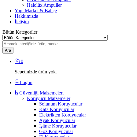
Halolüx Ampuller
Yapı Market & Bahçe
Hakkımızda
İletişim
Bütün Kategoriler
Ara
0
Sepetinizde ürün yok.
Log in
İş Güvenliği Malzemeleri
Koruyucu Malzemeler
Solunum Koruyucular
Kafa Koruyucular
Elektrikten Koruyucular
Ayak Koruyucular
İşitme Koruyucular
Göz Koruyucular
El Koruyucular