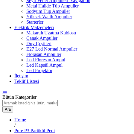
Seyir Fener Ampulleri Navigation
Metal Halide Tüp Ampuller
Sodyum Tüp Ampuller
Yüksek Wattlı Ampuller
Starterler
Elektrik Malzemeleri
Makaralı Uzatma Kablosu
Çanak Ampuller
Duy Çeşitleri
E27 Led Normal Ampuller
Florasan Ampuller
Led Floresan Ampul
Led Kapsül Ampul
Led Projektör
İletişim
Teklif Listesi
Bütün Kategoriler
Ara
Home
/
Pure P3 Partikül Pedi