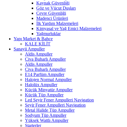
Kaynak Güvenliği
Göz ve Vücut Duşları
Çevre Güvenliği
Madenci Ürünleri
İlk Yardım Malzemeleri
Kimyasal ve Yağ Emici Malzemeleri
Yağmurluklar
Yapı Market & Bahçe
KALE KİLİT
Sanayii Ampuller
Aldis Ampuller
Civa Buharlı Ampuller
Aldis Ampuller
Civa Buharlı Ampuller
E14 Parfüm Ampuller
Halojen Normal Ampuller
Halolüx Ampuller
Küçük Minyatür Ampuller
Küçük Tüp Ampuller
Led Seyir Fener Ampulleri Navigation
Seyir Fener Ampulleri Navigation
Metal Halide Tüp Ampuller
Sodyum Tüp Ampuller
Yüksek Wattlı Ampuller
Starterler