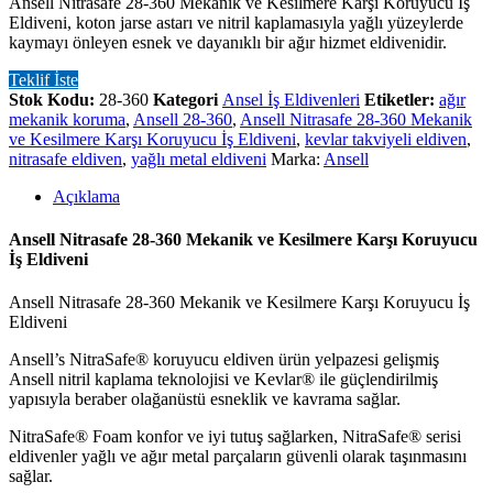
Ansell Nitrasafe 28-360 Mekanik ve Kesilmere Karşı Koruyucu İş
Eldiveni, koton jarse astarı ve nitril kaplamasıyla yağlı yüzeylerde
kaymayı önleyen esnek ve dayanıklı bir ağır hizmet eldivenidir.
Teklif İste
Stok Kodu:
28-360
Kategori
Ansel İş Eldivenleri
Etiketler:
ağır
mekanik koruma
,
Ansell 28-360
,
Ansell Nitrasafe 28-360 Mekanik
ve Kesilmere Karşı Koruyucu İş Eldiveni
,
kevlar takviyeli eldiven
,
nitrasafe eldiven
,
yağlı metal eldiveni
Marka:
Ansell
Açıklama
Ansell Nitrasafe 28-360 Mekanik ve Kesilmere Karşı Koruyucu
İş Eldiveni
Ansell Nitrasafe 28-360 Mekanik ve Kesilmere Karşı Koruyucu İş
Eldiveni
Ansell’s NitraSafe® koruyucu eldiven ürün yelpazesi gelişmiş
Ansell nitril kaplama teknolojisi ve Kevlar® ile güçlendirilmiş
yapısıyla beraber olağanüstü esneklik ve kavrama sağlar.
NitraSafe® Foam konfor ve iyi tutuş sağlarken, NitraSafe® serisi
eldivenler yağlı ve ağır metal parçaların güvenli olarak taşınmasını
sağlar.