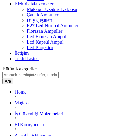
Elektrik Malzemeleri
Makaralı Uzatma Kablosu
Çanak Ampuller
Duy Çeşitleri
E27 Led Normal Ampuller
Florasan Ampuller
Led Floresan Ampul
Led Kapsül Ampul
Led Projektör
İletişim
Teklif Listesi
Bütün Kategoriler
Ara
Home
/
Mağaza
/
İş Güvenliği Malzemeleri
/
El Koruyucular
/
Ansel İş Eldivenleri