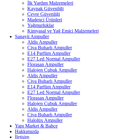
İlk Yardım Malzemeleri
Kaynak Güvenliği
Çevre Güvenliği
Madenci Ürünleri
Yağmurluklar
Kimyasal ve Yağ Emici Malzemeleri
Sanayii Ampuller
Aldis Ampuller
Civa Buharlı Ampuller
E14 Parfüm Ampuller
E27 Led Normal Ampuller
Florasan Ampuller
Halojen Çubuk Ampuller
Aldis Ampuller
Civa Buharlı Ampuller
E14 Parfüm Ampuller
E27 Led Normal Ampuller
Florasan Ampuller
Halojen Çubuk Ampuller
Aldis Ampuller
Civa Buharlı Ampuller
Halolüx Ampuller
Yapı Market & Bahçe
Hakkımızda
İletişim