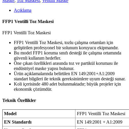
Maske
,
Toz Maskesi
,
Ventilli Maske
Açıklama
FFP1 Ventilli Toz Maskesi
FFP1 Ventilli Toz Maskesi
FFP1 Ventilli Toz Maskesi, tozlu çalışma ortamları için
geliştirilen profesyonel bir solunum koruyucu ekipmandır.
Bu model FFP1 koruma sınıfı desteği ile çalışma ortamında
güvenli kullanım hedefler.
Öne çıkan özellikleri arasında toz ve partikül koruması ile
endüstriyel maske yapısı bulunur.
Ürün açıklamalarında belirtilen EN 149:2001+A1:2009
standart bilgileri ile teknik gereksinimlere uyum desteği sunar.
Koli içerisinde 480 adet bulunmaktadır; büyük projeler için
ekonomik çözümdür.
Teknik Özellikler
Model
FFP1 Ventilli Toz Maskesi
EN Standardı
EN 149:2001 + A1:2009