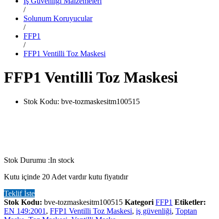
İş Güvenliği Malzemeleri
/
Solunum Koruyucular
/
FFP1
/
FFP1 Ventilli Toz Maskesi
FFP1 Ventilli Toz Maskesi
Stok Kodu:
bve-tozmaskesitm100515
Stok Durumu :
In stock
Kutu içinde 20 Adet vardır kutu fiyatıdır
Teklif İste
Stok Kodu:
bve-tozmaskesitm100515
Kategori
FFP1
Etiketler:
EN 149:2001
,
FFP1 Ventilli Toz Maskesi
,
iş güvenliği
,
Toptan