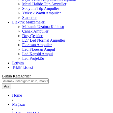
Metal Halide Tüp Ampuller
Sodyum Tüp Ampuller
Yüksek Wattlı Ampuller
Starterler
Elektrik Malzemeleri
Makaralı Uzatma Kablosu
Çanak Ampuller
Duy Çeşitleri
E27 Led Normal Ampuller
Florasan Ampuller
Led Floresan Ampul
Led Kapsül Ampul
Led Projektör
İletişim
Teklif Listesi
Bütün Kategoriler
Ara
Home
/
Mağaza
/