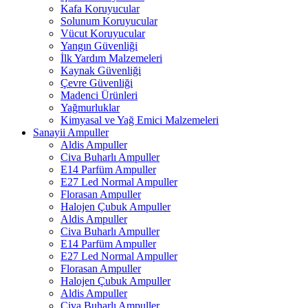
Kafa Koruyucular
Solunum Koruyucular
Vücut Koruyucular
Yangın Güvenliği
İlk Yardım Malzemeleri
Kaynak Güvenliği
Çevre Güvenliği
Madenci Ürünleri
Yağmurluklar
Kimyasal ve Yağ Emici Malzemeleri
Sanayii Ampuller
Aldis Ampuller
Civa Buharlı Ampuller
E14 Parfüm Ampuller
E27 Led Normal Ampuller
Florasan Ampuller
Halojen Çubuk Ampuller
Aldis Ampuller
Civa Buharlı Ampuller
E14 Parfüm Ampuller
E27 Led Normal Ampuller
Florasan Ampuller
Halojen Çubuk Ampuller
Aldis Ampuller
Civa Buharlı Ampuller