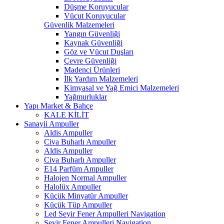
Düşme Koruyucular
Vücut Koruyucular
Güvenlik Malzemeleri
Yangın Güvenliği
Kaynak Güvenliği
Göz ve Vücut Duşları
Çevre Güvenliği
Madenci Ürünleri
İlk Yardım Malzemeleri
Kimyasal ve Yağ Emici Malzemeleri
Yağmurluklar
Yapı Market & Bahçe
KALE KİLİT
Sanayii Ampuller
Aldis Ampuller
Civa Buharlı Ampuller
Aldis Ampuller
Civa Buharlı Ampuller
E14 Parfüm Ampuller
Halojen Normal Ampuller
Halolüx Ampuller
Küçük Minyatür Ampuller
Küçük Tüp Ampuller
Led Seyir Fener Ampulleri Navigation
Seyir Fener Ampulleri Navigation