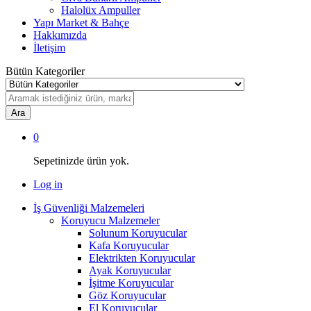
Halolüx Ampuller
Yapı Market & Bahçe
Hakkımızda
İletişim
Bütün Kategoriler
Ara
0
Sepetinizde ürün yok.
Log in
İş Güvenliği Malzemeleri
Koruyucu Malzemeler
Solunum Koruyucular
Kafa Koruyucular
Elektrikten Koruyucular
Ayak Koruyucular
İşitme Koruyucular
Göz Koruyucular
El Koruyucular