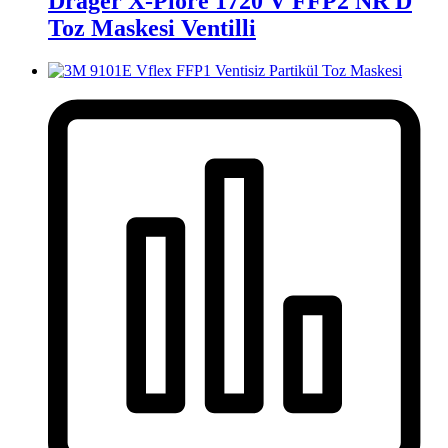
Drager X-Plore 1720 V FFP2 NR D
Toz Maskesi Ventilli