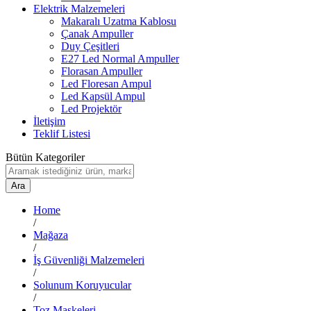
Elektrik Malzemeleri
Makaralı Uzatma Kablosu
Çanak Ampuller
Duy Çeşitleri
E27 Led Normal Ampuller
Florasan Ampuller
Led Floresan Ampul
Led Kapsül Ampul
Led Projektör
İletişim
Teklif Listesi
Bütün Kategoriler
Ara
Home
/
Mağaza
/
İş Güvenliği Malzemeleri
/
Solunum Koruyucular
/
Toz Maskeleri