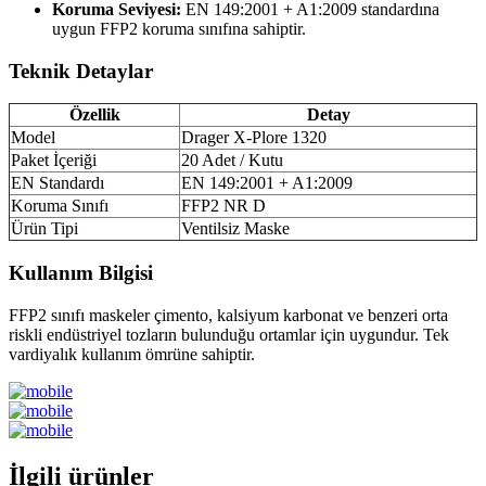
Koruma Seviyesi:
EN 149:2001 + A1:2009 standardına
uygun FFP2 koruma sınıfına sahiptir.
Teknik Detaylar
Özellik
Detay
Model
Drager X-Plore 1320
Paket İçeriği
20 Adet / Kutu
EN Standardı
EN 149:2001 + A1:2009
Koruma Sınıfı
FFP2 NR D
Ürün Tipi
Ventilsiz Maske
Kullanım Bilgisi
FFP2 sınıfı maskeler çimento, kalsiyum karbonat ve benzeri orta
riskli endüstriyel tozların bulunduğu ortamlar için uygundur. Tek
vardiyalık kullanım ömrüne sahiptir.
İlgili ürünler