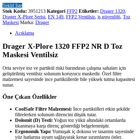
Teklif İste
Stok Kodu:
3951213
Kategori
FFP2
Etiketler:
Drager 1320
,
Drager X-Plore Serisi
,
EN 149
,
FFP2 Ventilsiz
,
iş güvenliği
,
Toz
Maskesi
Marka:
Drager
Açıklama
Drager X-Plore 1320 FFP2 NR D Toz
Maskesi Ventilsiz
Orta seviye toz ve partikül riski barındıran çalışma sahaları için
geliştirilmiş ventilsiz solunum koruyucu maskedir. Özel filtre
malzemesi sayesinde ince partiküllerde bile yüksek tutma kapasitesi
sunar.
Öne Çıkan Özellikler
CoolSafe Filtre Malzemesi:
İnce partikülleri etkin şekilde
filtrelerken solunum direncini düşük tutar.
Dolomit (D) Testi:
Yoğun toz yükü altındaki ortamlarda
tıkanmaya karşı direnç gösterdiği belgelenmiştir.
Ergonomik Yapı:
Yumuşak iç dokusu ve tasarımı sayesinde
yüz hatlarına uyum sağlayarak kenar sızıntılarını önler.