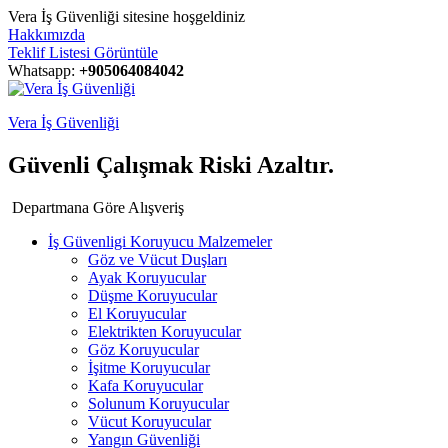
Vera İş Güvenliği sitesine hoşgeldiniz
Hakkımızda
Teklif Listesi Görüntüle
Whatsapp:
+905064084042
Vera İş Güvenliği
Güvenli Çalışmak Riski Azaltır.
Departmana Göre Alışveriş
İş Güvenligi Koruyucu Malzemeler
Göz ve Vücut Duşları
Ayak Koruyucular
Düşme Koruyucular
El Koruyucular
Elektrikten Koruyucular
Göz Koruyucular
İşitme Koruyucular
Kafa Koruyucular
Solunum Koruyucular
Vücut Koruyucular
Yangın Güvenliği