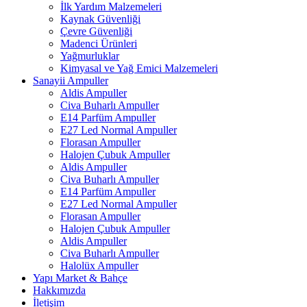
İlk Yardım Malzemeleri
Kaynak Güvenliği
Çevre Güvenliği
Madenci Ürünleri
Yağmurluklar
Kimyasal ve Yağ Emici Malzemeleri
Sanayii Ampuller
Aldis Ampuller
Civa Buharlı Ampuller
E14 Parfüm Ampuller
E27 Led Normal Ampuller
Florasan Ampuller
Halojen Çubuk Ampuller
Aldis Ampuller
Civa Buharlı Ampuller
E14 Parfüm Ampuller
E27 Led Normal Ampuller
Florasan Ampuller
Halojen Çubuk Ampuller
Aldis Ampuller
Civa Buharlı Ampuller
Halolüx Ampuller
Yapı Market & Bahçe
Hakkımızda
İletişim