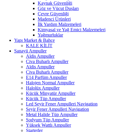
Kaynak Güvenliği
Göz ve Vücut Duşları
Çevre Güvenliği
Madenci Ürünleri
İlk Yardım Malzemeleri
Kimyasal ve Yağ Emici Malzemeleri
Yağmurluklar
Yapı Market & Bahçe
KALE KİLİT
Sanayii Ampuller
Aldis Ampuller
Civa Buharlı Ampuller
Aldis Ampuller
Civa Buharlı Ampuller
E14 Parfüm Ampuller
Halojen Normal Ampuller
Halolüx Ampuller
Küçük Minyatür Ampuller
Küçük Tüp Ampuller
Led Seyir Fener Ampulleri Navigation
Seyir Fener Ampulleri Navigation
Metal Halide Tüp Ampuller
Sodyum Tüp Ampuller
Yüksek Wattlı Ampuller
Starterler