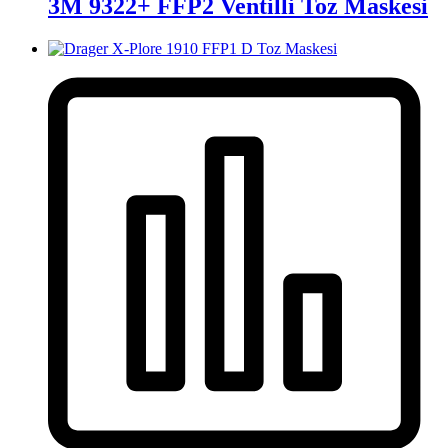
3M 9322+ FFP2 Ventilli Toz Maskesi