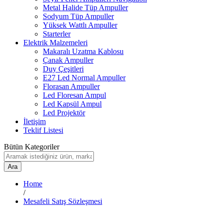
Metal Halide Tüp Ampuller
Sodyum Tüp Ampuller
Yüksek Wattlı Ampuller
Starterler
Elektrik Malzemeleri
Makaralı Uzatma Kablosu
Çanak Ampuller
Duy Çeşitleri
E27 Led Normal Ampuller
Florasan Ampuller
Led Floresan Ampul
Led Kapsül Ampul
Led Projektör
İletişim
Teklif Listesi
Bütün Kategoriler
Ara
Home
/
Mesafeli Satış Sözleşmesi