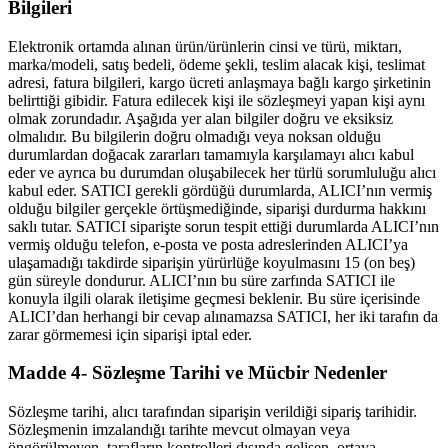
Bilgileri
Elektronik ortamda alınan ürün/ürünlerin cinsi ve türü, miktarı,
marka/modeli, satış bedeli, ödeme şekli, teslim alacak kişi, teslimat
adresi, fatura bilgileri, kargo ücreti anlaşmaya bağlı kargo şirketinin
belirttiği gibidir. Fatura edilecek kişi ile sözleşmeyi yapan kişi aynı
olmak zorundadır. Aşağıda yer alan bilgiler doğru ve eksiksiz
olmalıdır. Bu bilgilerin doğru olmadığı veya noksan olduğu
durumlardan doğacak zararları tamamıyla karşılamayı alıcı kabul
eder ve ayrıca bu durumdan oluşabilecek her türlü sorumluluğu alıcı
kabul eder. SATICI gerekli gördüğü durumlarda, ALICI’nın vermiş
olduğu bilgiler gerçekle örtüşmediğinde, siparişi durdurma hakkını
saklı tutar. SATICI siparişte sorun tespit ettiği durumlarda ALICI’nın
vermiş olduğu telefon, e-posta ve posta adreslerinden ALICI’ya
ulaşamadığı takdirde siparişin yürürlüğe koyulmasını 15 (on beş)
gün süreyle dondurur. ALICI’nın bu süre zarfında SATICI ile
konuyla ilgili olarak iletişime geçmesi beklenir. Bu süre içerisinde
ALICI’dan herhangi bir cevap alınamazsa SATICI, her iki tarafın da
zarar görmemesi için siparişi iptal eder.
Madde 4- Sözleşme Tarihi ve Mücbir Nedenler
Sözleşme tarihi, alıcı tarafından siparişin verildiği sipariş tarihidir.
Sözleşmenin imzalandığı tarihte mevcut olmayan veya
öngörülmeyen, tarafların kontrolleri dışında gelişen, ortaya