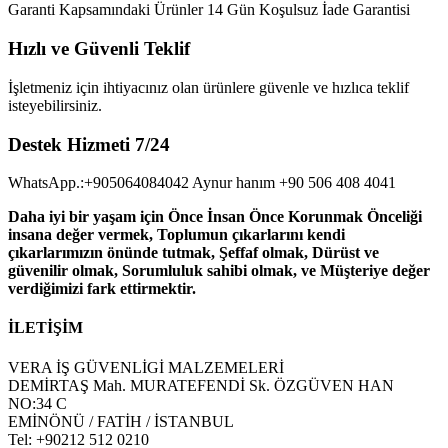
Garanti Kapsamındaki Ürünler 14 Gün Koşulsuz İade Garantisi
Hızlı ve Güvenli Teklif
İşletmeniz için ihtiyacınız olan ürünlere güvenle ve hızlıca teklif
isteyebilirsiniz.
Destek Hizmeti 7/24
WhatsApp.:+905064084042 Aynur hanım +90 506 408 4041
Daha iyi bir yaşam için Önce İnsan Önce Korunmak Önceliği
insana değer vermek, Toplumun çıkarlarını kendi
çıkarlarımızın önünde tutmak, Şeffaf olmak, Dürüst ve
güvenilir olmak, Sorumluluk sahibi olmak, ve Müşteriye değer
verdiğimizi fark ettirmektir.
İLETİŞİM
VERA İŞ GÜVENLİGİ MALZEMELERİ
DEMİRTAŞ Mah. MURATEFENDİ Sk. ÖZGÜVEN HAN
NO:34 C
EMİNÖNÜ / FATİH / İSTANBUL
Tel: +90212 512 0210