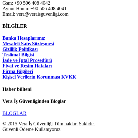
Gsm: +90 506 408 4042
Aynur Hanım +90 506 408 4041
Email: vera@veraisguvenligi.com
BİLGİLER
Banka Hesaplarımız
Mesafeli Satış Sözleşmesi
Gizlilik Politikası
Teslimat Bilgisi
İade ve İptal Prosedürü
Fiyat ve Resim Hataları
Firma Bilgileri
Kişisel Verilerin Korunması KVKK
Haber bülteni
Vera İş Güvenliginden Bloglar
BLOGLAR
© 2015 Vera İş Güvenliği Tüm hakları Saklıdır.
Güvenli Ödeme Kullanıyoruz