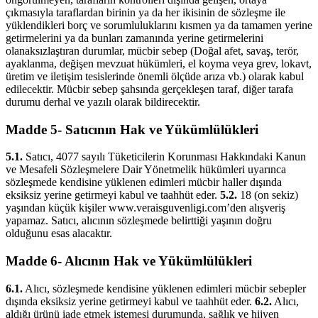
çıkmasıyla taraflardan birinin ya da her ikisinin de sözleşme ile
yüklendikleri borç ve sorumluluklarını kısmen ya da tamamen yerine
getirmelerini ya da bunları zamanında yerine getirmelerini
olanaksızlaştıran durumlar, mücbir sebep (Doğal afet, savaş, terör,
ayaklanma, değişen mevzuat hükümleri, el koyma veya grev, lokavt,
üretim ve iletişim tesislerinde önemli ölçüde arıza vb.) olarak kabul
edilecektir. Mücbir sebep şahsında gerçekleşen taraf, diğer tarafa
durumu derhal ve yazılı olarak bildirecektir.
Madde 5- Satıcının Hak ve Yükümlülükleri
5.1.
Satıcı, 4077 sayılı Tüketicilerin Korunması Hakkındaki Kanun
ve Mesafeli Sözleşmelere Dair Yönetmelik hükümleri uyarınca
sözleşmede kendisine yüklenen edimleri mücbir haller dışında
eksiksiz yerine getirmeyi kabul ve taahhüt eder.
5.2.
18 (on sekiz)
yaşından küçük kişiler www.veraisguvenligi.com’den alışveriş
yapamaz. Satıcı, alıcının sözleşmede belirttiği yaşının doğru
olduğunu esas alacaktır.
Madde 6- Alıcının Hak ve Yükümlülükleri
6.1.
Alıcı, sözleşmede kendisine yüklenen edimleri mücbir sebepler
dışında eksiksiz yerine getirmeyi kabul ve taahhüt eder.
6.2.
Alıcı,
aldığı ürünü iade etmek istemesi durumunda, sağlık ve hijyen