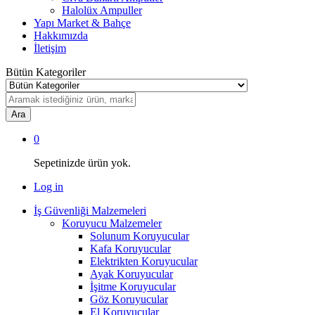
Halolüx Ampuller
Yapı Market & Bahçe
Hakkımızda
İletişim
Bütün Kategoriler
Ara
0
Sepetinizde ürün yok.
Log in
İş Güvenliği Malzemeleri
Koruyucu Malzemeler
Solunum Koruyucular
Kafa Koruyucular
Elektrikten Koruyucular
Ayak Koruyucular
İşitme Koruyucular
Göz Koruyucular
El Koruyucular