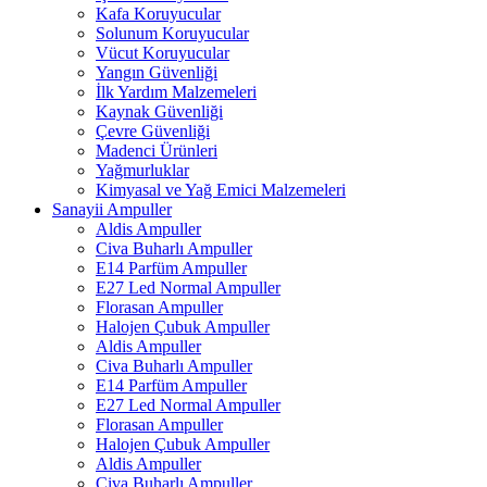
Kafa Koruyucular
Solunum Koruyucular
Vücut Koruyucular
Yangın Güvenliği
İlk Yardım Malzemeleri
Kaynak Güvenliği
Çevre Güvenliği
Madenci Ürünleri
Yağmurluklar
Kimyasal ve Yağ Emici Malzemeleri
Sanayii Ampuller
Aldis Ampuller
Civa Buharlı Ampuller
E14 Parfüm Ampuller
E27 Led Normal Ampuller
Florasan Ampuller
Halojen Çubuk Ampuller
Aldis Ampuller
Civa Buharlı Ampuller
E14 Parfüm Ampuller
E27 Led Normal Ampuller
Florasan Ampuller
Halojen Çubuk Ampuller
Aldis Ampuller
Civa Buharlı Ampuller