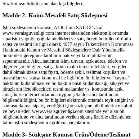
Söz konusu ürünü satın alan kişi bilgileri.
Madde 2- Konu-Mesafeli Satış Sözleşmesi
İşbu sözleşmenin konusu, ALICI’nın SATICI’ya ait
www.veraisguvenligi.com internet sitesinden elektronik ortamda
siparişini yaptığı aşağıda nitelikleri ve satış ücreti belirtilen ürünün
satışı ve teslimi ile ilgili olarak 4077 sayılı Tüketicilerin Korunması
Hakkındaki Kanun ve Mesafeli Sözleşmelere Dair Yönetmelik
hükümleri gereğince tarafların hak ve yükümlülüklerinin
saptanmasıdır. Alıcı, satıcının isim, unvan, açık adres, telefon ve
diğer erişim bilgileri, satışa konu malın temel nitelikleri, vergiler
dahil olmak üzere satış fiyatı, ödeme şekli, teslimat koşulları ve
masrafları vs. satışa konu mal ile ilgili tüm ön bilgiler ve “cayma”
hakkının kullanılması ve bu hakkın nasıl kullanılacağı, şikayet ve
itirazlarını iletebilecekleri resmi makamlar vs. konusunda açık,
anlaşılır ve internet ortamına uygun şekilde satıcı tarafından
bilgilendirildiğini, bu ön bilgileri elektronik ortamda teyit ettiğini ve
sonrasında mal sipariş verdiğini işbu sözleşme hükümlerince kabul
ve beyan eder. www.veraisguvenligi.com sitesinde yer alan ön
bilgilendirme ve alıcı tarafından verilen sipariş üzerine düzenlenen
fatura işbu sözleşmenin ayrılmaz parçalarıdır.
Madde 3- Sözleşme Konusu Ürün/Ödeme/Teslimat