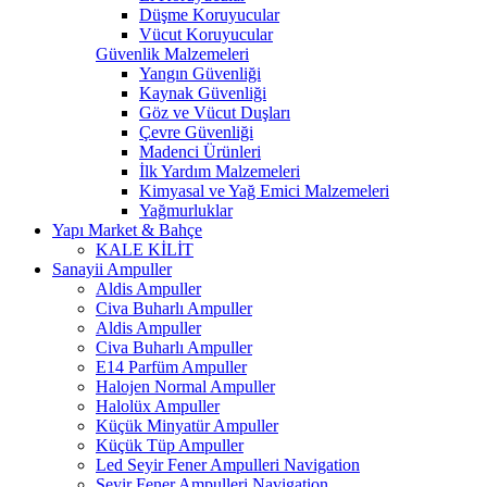
Düşme Koruyucular
Vücut Koruyucular
Güvenlik Malzemeleri
Yangın Güvenliği
Kaynak Güvenliği
Göz ve Vücut Duşları
Çevre Güvenliği
Madenci Ürünleri
İlk Yardım Malzemeleri
Kimyasal ve Yağ Emici Malzemeleri
Yağmurluklar
Yapı Market & Bahçe
KALE KİLİT
Sanayii Ampuller
Aldis Ampuller
Civa Buharlı Ampuller
Aldis Ampuller
Civa Buharlı Ampuller
E14 Parfüm Ampuller
Halojen Normal Ampuller
Halolüx Ampuller
Küçük Minyatür Ampuller
Küçük Tüp Ampuller
Led Seyir Fener Ampulleri Navigation
Seyir Fener Ampulleri Navigation