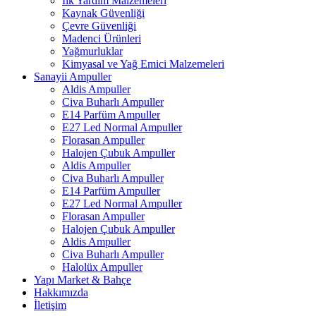
İlk Yardım Malzemeleri
Kaynak Güvenliği
Çevre Güvenliği
Madenci Ürünleri
Yağmurluklar
Kimyasal ve Yağ Emici Malzemeleri
Sanayii Ampuller
Aldis Ampuller
Civa Buharlı Ampuller
E14 Parfüm Ampuller
E27 Led Normal Ampuller
Florasan Ampuller
Halojen Çubuk Ampuller
Aldis Ampuller
Civa Buharlı Ampuller
E14 Parfüm Ampuller
E27 Led Normal Ampuller
Florasan Ampuller
Halojen Çubuk Ampuller
Aldis Ampuller
Civa Buharlı Ampuller
Halolüx Ampuller
Yapı Market & Bahçe
Hakkımızda
İletişim