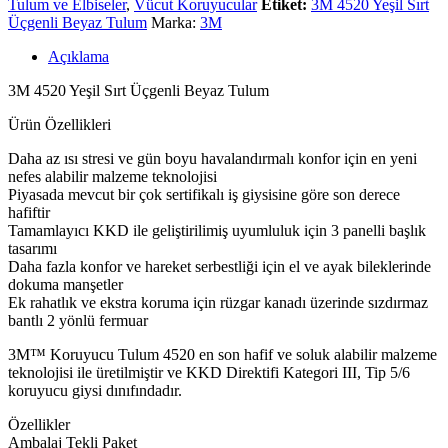
Tulum ve Elbiseler
,
Vücut Koruyucular
Etiket:
3M 4520 Yeşil Sırt
Üçgenli Beyaz Tulum
Marka:
3M
Açıklama
3M 4520 Yeşil Sırt Üçgenli Beyaz Tulum
Ürün Özellikleri
Daha az ısı stresi ve gün boyu havalandırmalı konfor için en yeni
nefes alabilir malzeme teknolojisi
Piyasada mevcut bir çok sertifikalı iş giysisine göre son derece
hafiftir
Tamamlayıcı KKD ile geliştirilimiş uyumluluk için 3 panelli başlık
tasarımı
Daha fazla konfor ve hareket serbestliği için el ve ayak bileklerinde
dokuma manşetler
Ek rahatlık ve ekstra koruma için rüzgar kanadı üzerinde sızdırmaz
bantlı 2 yönlü fermuar
3M™ Koruyucu Tulum 4520 en son hafif ve soluk alabilir malzeme
teknolojisi ile üretilmiştir ve KKD Direktifi Kategori III, Tip 5/6
koruyucu giysi dınıfındadır.
Özellikler
Ambalaj Tekli Paket