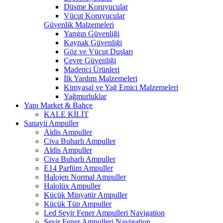
Düşme Koruyucular
Vücut Koruyucular
Güvenlik Malzemeleri
Yangın Güvenliği
Kaynak Güvenliği
Göz ve Vücut Duşları
Çevre Güvenliği
Madenci Ürünleri
İlk Yardım Malzemeleri
Kimyasal ve Yağ Emici Malzemeleri
Yağmurluklar
Yapı Market & Bahçe
KALE KİLİT
Sanayii Ampuller
Aldis Ampuller
Civa Buharlı Ampuller
Aldis Ampuller
Civa Buharlı Ampuller
E14 Parfüm Ampuller
Halojen Normal Ampuller
Halolüx Ampuller
Küçük Minyatür Ampuller
Küçük Tüp Ampuller
Led Seyir Fener Ampulleri Navigation
Seyir Fener Ampulleri Navigation