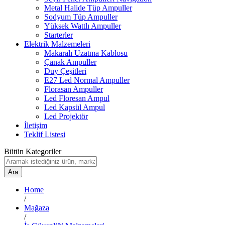
Metal Halide Tüp Ampuller
Sodyum Tüp Ampuller
Yüksek Wattlı Ampuller
Starterler
Elektrik Malzemeleri
Makaralı Uzatma Kablosu
Çanak Ampuller
Duy Çeşitleri
E27 Led Normal Ampuller
Florasan Ampuller
Led Floresan Ampul
Led Kapsül Ampul
Led Projektör
İletişim
Teklif Listesi
Bütün Kategoriler
Ara
Home
/
Mağaza
/