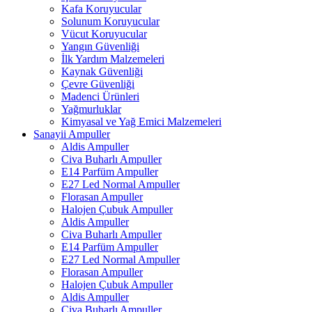
Kafa Koruyucular
Solunum Koruyucular
Vücut Koruyucular
Yangın Güvenliği
İlk Yardım Malzemeleri
Kaynak Güvenliği
Çevre Güvenliği
Madenci Ürünleri
Yağmurluklar
Kimyasal ve Yağ Emici Malzemeleri
Sanayii Ampuller
Aldis Ampuller
Civa Buharlı Ampuller
E14 Parfüm Ampuller
E27 Led Normal Ampuller
Florasan Ampuller
Halojen Çubuk Ampuller
Aldis Ampuller
Civa Buharlı Ampuller
E14 Parfüm Ampuller
E27 Led Normal Ampuller
Florasan Ampuller
Halojen Çubuk Ampuller
Aldis Ampuller
Civa Buharlı Ampuller