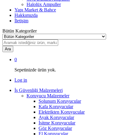
Halolüx Ampuller
Yapı Market & Bahçe
Hakkımızda
İletişim
Bütün Kategoriler
Ara
0
Sepetinizde ürün yok.
Log in
İş Güvenliği Malzemeleri
Koruyucu Malzemeler
Solunum Koruyucular
Kafa Koruyucular
Elektrikten Koruyucular
Ayak Koruyucular
İşitme Koruyucular
Göz Koruyucular
El Koruyucular