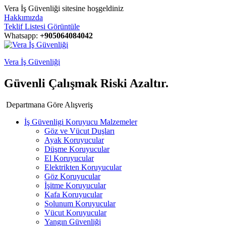
Vera İş Güvenliği sitesine hoşgeldiniz
Hakkımızda
Teklif Listesi Görüntüle
Whatsapp:
+905064084042
Vera İş Güvenliği
Güvenli Çalışmak Riski Azaltır.
Departmana Göre Alışveriş
İş Güvenligi Koruyucu Malzemeler
Göz ve Vücut Duşları
Ayak Koruyucular
Düşme Koruyucular
El Koruyucular
Elektrikten Koruyucular
Göz Koruyucular
İşitme Koruyucular
Kafa Koruyucular
Solunum Koruyucular
Vücut Koruyucular
Yangın Güvenliği