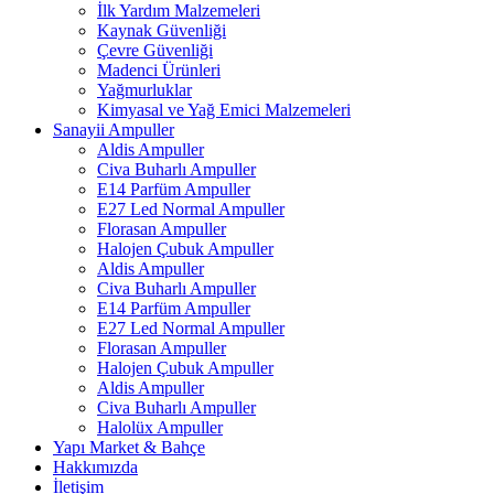
İlk Yardım Malzemeleri
Kaynak Güvenliği
Çevre Güvenliği
Madenci Ürünleri
Yağmurluklar
Kimyasal ve Yağ Emici Malzemeleri
Sanayii Ampuller
Aldis Ampuller
Civa Buharlı Ampuller
E14 Parfüm Ampuller
E27 Led Normal Ampuller
Florasan Ampuller
Halojen Çubuk Ampuller
Aldis Ampuller
Civa Buharlı Ampuller
E14 Parfüm Ampuller
E27 Led Normal Ampuller
Florasan Ampuller
Halojen Çubuk Ampuller
Aldis Ampuller
Civa Buharlı Ampuller
Halolüx Ampuller
Yapı Market & Bahçe
Hakkımızda
İletişim