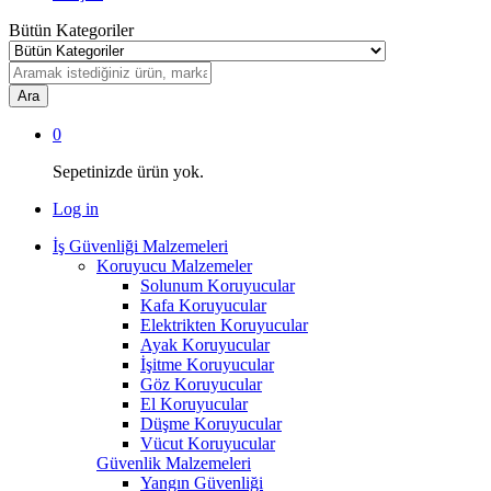
Bütün Kategoriler
Ara
0
Sepetinizde ürün yok.
Log in
İş Güvenliği Malzemeleri
Koruyucu Malzemeler
Solunum Koruyucular
Kafa Koruyucular
Elektrikten Koruyucular
Ayak Koruyucular
İşitme Koruyucular
Göz Koruyucular
El Koruyucular
Düşme Koruyucular
Vücut Koruyucular
Güvenlik Malzemeleri
Yangın Güvenliği