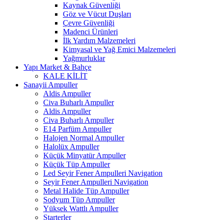
Kaynak Güvenliği
Göz ve Vücut Duşları
Çevre Güvenliği
Madenci Ürünleri
İlk Yardım Malzemeleri
Kimyasal ve Yağ Emici Malzemeleri
Yağmurluklar
Yapı Market & Bahçe
KALE KİLİT
Sanayii Ampuller
Aldis Ampuller
Civa Buharlı Ampuller
Aldis Ampuller
Civa Buharlı Ampuller
E14 Parfüm Ampuller
Halojen Normal Ampuller
Halolüx Ampuller
Küçük Minyatür Ampuller
Küçük Tüp Ampuller
Led Seyir Fener Ampulleri Navigation
Seyir Fener Ampulleri Navigation
Metal Halide Tüp Ampuller
Sodyum Tüp Ampuller
Yüksek Wattlı Ampuller
Starterler