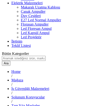
Elektrik Malzemeleri
Makaralı Uzatma Kablosu
Çanak Ampuller
Duy Çeşitleri
E27 Led Normal Ampuller
Florasan Ampuller
Led Floresan Ampul
Led Kapsül Ampul
Led Projektör
İletişim
Teklif Listesi
Bütün Kategoriler
Ara
Home
/
Mağaza
/
İş Güvenliği Malzemeleri
/
Solunum Koruyucular
/
Tam Yüz Maskeler