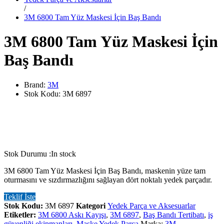
/
3M 6800 Tam Yüz Maskesi İçin Baş Bandı
3M 6800 Tam Yüz Maskesi İçin
Baş Bandı
Brand:
3M
Stok Kodu:
3M 6897
Stok Durumu :
In stock
3M 6800 Tam Yüz Maskesi İçin Baş Bandı, maskenin yüze tam
oturmasını ve sızdırmazlığını sağlayan dört noktalı yedek parçadır.
Teklif İste
Stok Kodu:
3M 6897
Kategori
Yedek Parça ve Aksesuarlar
Etiketler:
3M 6800 Askı Kayışı
,
3M 6897
,
Baş Bandı Tertibatı
,
iş
güvenliği ekipmanları
,
Maske Yedek Parça
Marka:
3M