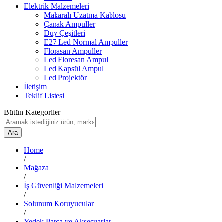
Elektrik Malzemeleri
Makaralı Uzatma Kablosu
Çanak Ampuller
Duy Çeşitleri
E27 Led Normal Ampuller
Florasan Ampuller
Led Floresan Ampul
Led Kapsül Ampul
Led Projektör
İletişim
Teklif Listesi
Bütün Kategoriler
Ara
Home
/
Mağaza
/
İş Güvenliği Malzemeleri
/
Solunum Koruyucular
/
Yedek Parça ve Aksesuarlar