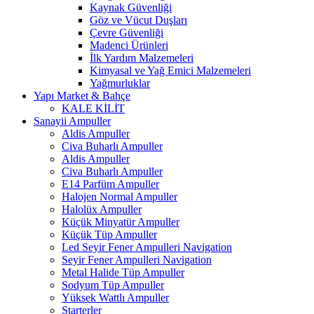
Kaynak Güvenliği
Göz ve Vücut Duşları
Çevre Güvenliği
Madenci Ürünleri
İlk Yardım Malzemeleri
Kimyasal ve Yağ Emici Malzemeleri
Yağmurluklar
Yapı Market & Bahçe
KALE KİLİT
Sanayii Ampuller
Aldis Ampuller
Civa Buharlı Ampuller
Aldis Ampuller
Civa Buharlı Ampuller
E14 Parfüm Ampuller
Halojen Normal Ampuller
Halolüx Ampuller
Küçük Minyatür Ampuller
Küçük Tüp Ampuller
Led Seyir Fener Ampulleri Navigation
Seyir Fener Ampulleri Navigation
Metal Halide Tüp Ampuller
Sodyum Tüp Ampuller
Yüksek Wattlı Ampuller
Starterler