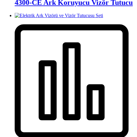
4300-CE Ark Koruyucu Vizör Tutucu