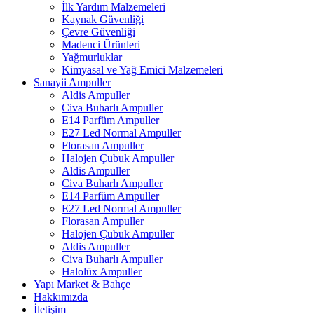
İlk Yardım Malzemeleri
Kaynak Güvenliği
Çevre Güvenliği
Madenci Ürünleri
Yağmurluklar
Kimyasal ve Yağ Emici Malzemeleri
Sanayii Ampuller
Aldis Ampuller
Civa Buharlı Ampuller
E14 Parfüm Ampuller
E27 Led Normal Ampuller
Florasan Ampuller
Halojen Çubuk Ampuller
Aldis Ampuller
Civa Buharlı Ampuller
E14 Parfüm Ampuller
E27 Led Normal Ampuller
Florasan Ampuller
Halojen Çubuk Ampuller
Aldis Ampuller
Civa Buharlı Ampuller
Halolüx Ampuller
Yapı Market & Bahçe
Hakkımızda
İletişim