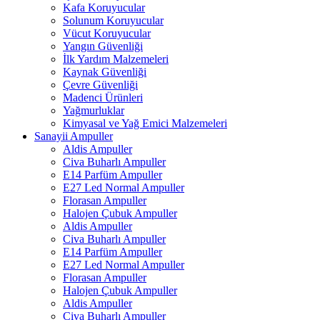
Kafa Koruyucular
Solunum Koruyucular
Vücut Koruyucular
Yangın Güvenliği
İlk Yardım Malzemeleri
Kaynak Güvenliği
Çevre Güvenliği
Madenci Ürünleri
Yağmurluklar
Kimyasal ve Yağ Emici Malzemeleri
Sanayii Ampuller
Aldis Ampuller
Civa Buharlı Ampuller
E14 Parfüm Ampuller
E27 Led Normal Ampuller
Florasan Ampuller
Halojen Çubuk Ampuller
Aldis Ampuller
Civa Buharlı Ampuller
E14 Parfüm Ampuller
E27 Led Normal Ampuller
Florasan Ampuller
Halojen Çubuk Ampuller
Aldis Ampuller
Civa Buharlı Ampuller