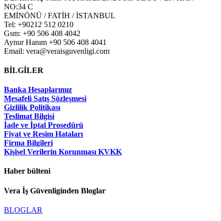
NO:34 C
EMİNÖNÜ / FATİH / İSTANBUL
Tel: +90212 512 0210
Gsm: +90 506 408 4042
Aynur Hanım +90 506 408 4041
Email: vera@veraisguvenligi.com
BİLGİLER
Banka Hesaplarımız
Mesafeli Satış Sözleşmesi
Gizlilik Politikası
Teslimat Bilgisi
İade ve İptal Prosedürü
Fiyat ve Resim Hataları
Firma Bilgileri
Kişisel Verilerin Korunması KVKK
Haber bülteni
Vera İş Güvenliginden Bloglar
BLOGLAR