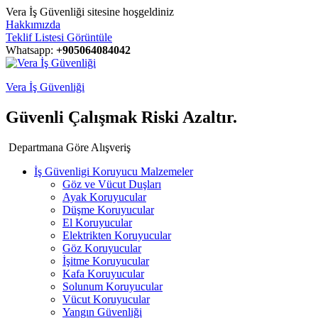
Vera İş Güvenliği sitesine hoşgeldiniz
Hakkımızda
Teklif Listesi Görüntüle
Whatsapp:
+905064084042
Vera İş Güvenliği
Güvenli Çalışmak Riski Azaltır.
Departmana Göre Alışveriş
İş Güvenligi Koruyucu Malzemeler
Göz ve Vücut Duşları
Ayak Koruyucular
Düşme Koruyucular
El Koruyucular
Elektrikten Koruyucular
Göz Koruyucular
İşitme Koruyucular
Kafa Koruyucular
Solunum Koruyucular
Vücut Koruyucular
Yangın Güvenliği