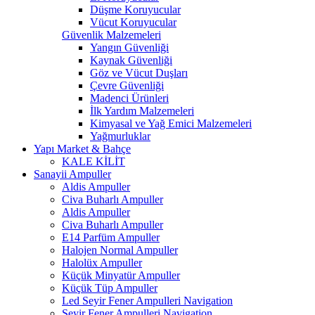
Düşme Koruyucular
Vücut Koruyucular
Güvenlik Malzemeleri
Yangın Güvenliği
Kaynak Güvenliği
Göz ve Vücut Duşları
Çevre Güvenliği
Madenci Ürünleri
İlk Yardım Malzemeleri
Kimyasal ve Yağ Emici Malzemeleri
Yağmurluklar
Yapı Market & Bahçe
KALE KİLİT
Sanayii Ampuller
Aldis Ampuller
Civa Buharlı Ampuller
Aldis Ampuller
Civa Buharlı Ampuller
E14 Parfüm Ampuller
Halojen Normal Ampuller
Halolüx Ampuller
Küçük Minyatür Ampuller
Küçük Tüp Ampuller
Led Seyir Fener Ampulleri Navigation
Seyir Fener Ampulleri Navigation