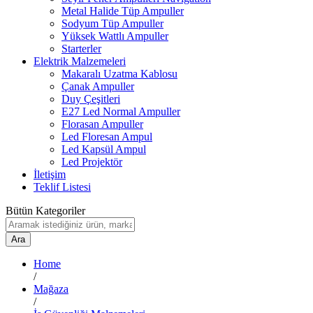
Metal Halide Tüp Ampuller
Sodyum Tüp Ampuller
Yüksek Wattlı Ampuller
Starterler
Elektrik Malzemeleri
Makaralı Uzatma Kablosu
Çanak Ampuller
Duy Çeşitleri
E27 Led Normal Ampuller
Florasan Ampuller
Led Floresan Ampul
Led Kapsül Ampul
Led Projektör
İletişim
Teklif Listesi
Bütün Kategoriler
Ara
Home
/
Mağaza
/