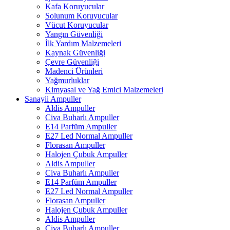
Kafa Koruyucular
Solunum Koruyucular
Vücut Koruyucular
Yangın Güvenliği
İlk Yardım Malzemeleri
Kaynak Güvenliği
Çevre Güvenliği
Madenci Ürünleri
Yağmurluklar
Kimyasal ve Yağ Emici Malzemeleri
Sanayii Ampuller
Aldis Ampuller
Civa Buharlı Ampuller
E14 Parfüm Ampuller
E27 Led Normal Ampuller
Florasan Ampuller
Halojen Çubuk Ampuller
Aldis Ampuller
Civa Buharlı Ampuller
E14 Parfüm Ampuller
E27 Led Normal Ampuller
Florasan Ampuller
Halojen Çubuk Ampuller
Aldis Ampuller
Civa Buharlı Ampuller