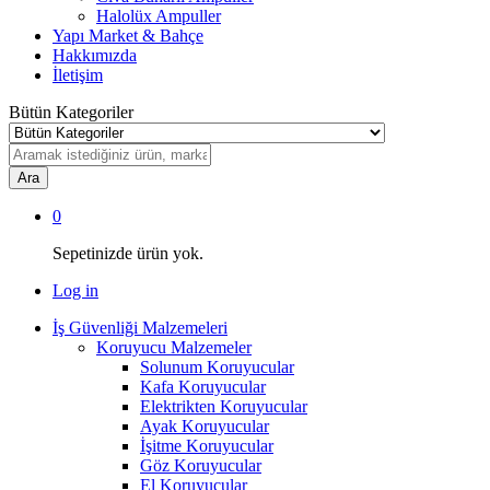
Halolüx Ampuller
Yapı Market & Bahçe
Hakkımızda
İletişim
Bütün Kategoriler
Ara
0
Sepetinizde ürün yok.
Log in
İş Güvenliği Malzemeleri
Koruyucu Malzemeler
Solunum Koruyucular
Kafa Koruyucular
Elektrikten Koruyucular
Ayak Koruyucular
İşitme Koruyucular
Göz Koruyucular
El Koruyucular