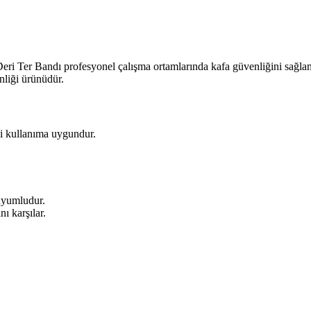
er Bandı profesyonel çalışma ortamlarında kafa güvenliğini sağlama
enliği ürünüdür.
eli kullanıma uygundur.
 uyumludur.
nı karşılar.