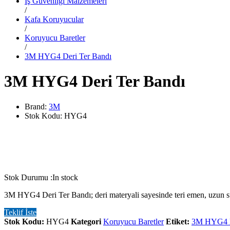
İş Güvenliği Malzemeleri
/
Kafa Koruyucular
/
Koruyucu Baretler
/
3M HYG4 Deri Ter Bandı
3M HYG4 Deri Ter Bandı
Brand:
3M
Stok Kodu:
HYG4
Stok Durumu :
In stock
3M HYG4 Deri Ter Bandı; deri materyali sayesinde teri emen, uzun sü
Teklif İste
Stok Kodu:
HYG4
Kategori
Koruyucu Baretler
Etiket:
3M HYG4 D