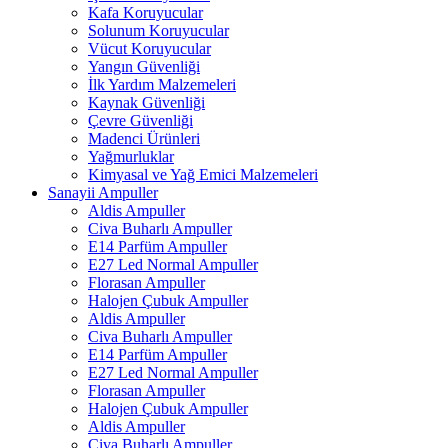
Kafa Koruyucular
Solunum Koruyucular
Vücut Koruyucular
Yangın Güvenliği
İlk Yardım Malzemeleri
Kaynak Güvenliği
Çevre Güvenliği
Madenci Ürünleri
Yağmurluklar
Kimyasal ve Yağ Emici Malzemeleri
Sanayii Ampuller
Aldis Ampuller
Civa Buharlı Ampuller
E14 Parfüm Ampuller
E27 Led Normal Ampuller
Florasan Ampuller
Halojen Çubuk Ampuller
Aldis Ampuller
Civa Buharlı Ampuller
E14 Parfüm Ampuller
E27 Led Normal Ampuller
Florasan Ampuller
Halojen Çubuk Ampuller
Aldis Ampuller
Civa Buharlı Ampuller