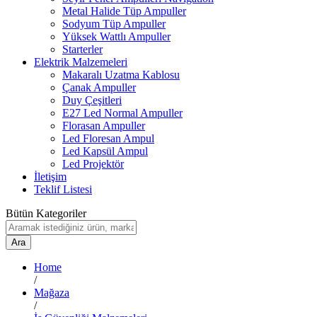
Metal Halide Tüp Ampuller
Sodyum Tüp Ampuller
Yüksek Wattlı Ampuller
Starterler
Elektrik Malzemeleri
Makaralı Uzatma Kablosu
Çanak Ampuller
Duy Çeşitleri
E27 Led Normal Ampuller
Florasan Ampuller
Led Floresan Ampul
Led Kapsül Ampul
Led Projektör
İletişim
Teklif Listesi
Bütün Kategoriler
Ara
Home
/
Mağaza
/