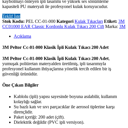
kaybolmayı önleyen ipli tasarımı ve yüksek ses sönümleme
kapasiteli PU materyali ile profesyonel kulak koruyucudur.
Teklif İste
Stok Kodu:
PEL CC-01-000
Kategori
Kulak Tıkaçları
Etiket:
3M
CC01000 EAR Classic Kordonlu Kulak Tıkacı 200 Çift
Marka:
3M
Açıklama
3M Peltor Cc-01-000 Klasik İpli Kulak Tıkacı 200 Adet
3M Peltor Cc-01-000 Klasik İpli Kulak Tıkacı 200 Adet
,
yumuşak poliüretan materyalden üretilmiş, ipli tasarımıyla
profesyonel kullanım ihtiyaçlarına yönelik tercih edilen bir iş
güvenliği ürünüdür.
Öne Çıkan Bilgiler
Kablolu (ipli) yapısı sayesinde boyuna asılabilir, kullanım
kolaylığı sağlar.
Su bazlı katı ve sıvı parçacıklar ile aerosol tiplerine karşı
dirençlidir.
Paket içeriği: 200 adet (çift).
Dielektrik değildir (PVC ipli versiyon).