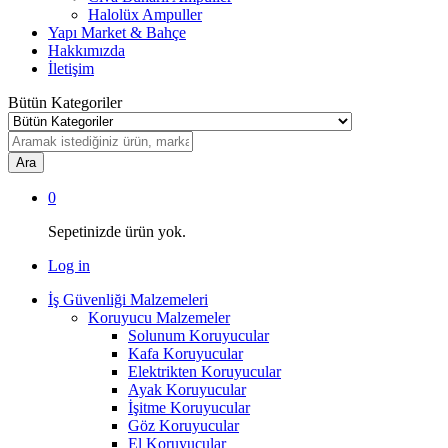
Halolüx Ampuller
Yapı Market & Bahçe
Hakkımızda
İletişim
Bütün Kategoriler
Ara
0
Sepetinizde ürün yok.
Log in
İş Güvenliği Malzemeleri
Koruyucu Malzemeler
Solunum Koruyucular
Kafa Koruyucular
Elektrikten Koruyucular
Ayak Koruyucular
İşitme Koruyucular
Göz Koruyucular
El Koruyucular