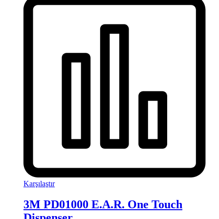
Karşılaştır
3M PD01000 E.A.R. One Touch
Dispenser