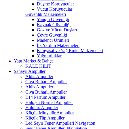
Düşme Koruyucular
Vücut Koruyucular
Güvenlik Malzemeleri
Yangın Güvenliği
Kaynak Güvenliği
Göz ve Vücut Duşları
Çevre Güvenliği
Madenci Ürünleri
İlk Yardım Malzemeleri
Kimyasal ve Yağ Emici Malzemeleri
Yağmurluklar
Yapı Market & Bahçe
KALE KİLİT
Sanayii Ampuller
Aldis Ampuller
Civa Buharlı Ampuller
Aldis Ampuller
Civa Buharlı Ampuller
E14 Parfüm Ampuller
Halojen Normal Ampuller
Halolüx Ampuller
Küçük Minyatür Ampuller
Küçük Tüp Ampuller
Led Seyir Fener Ampulleri Navigation
Seyir Fener Ampulleri Navigation