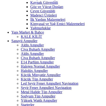
Kaynak Güvenliği
Göz ve Vücut Duşları
Çevre Güvenliği
Madenci Ürünleri
İlk Yardım Malzemeleri
Kimyasal ve Yağ Emici Malzemeleri
Yağmurluklar
Yapı Market & Bahçe
KALE KİLİT
Sanayii Ampuller
Aldis Ampuller
Civa Buharlı Ampuller
Aldis Ampuller
Civa Buharlı Ampuller
E14 Parfüm Ampuller
Halojen Normal Ampuller
Halolüx Ampuller
Küçük Minyatür Ampuller
Küçük Tüp Ampuller
Led Seyir Fener Ampulleri Navigation
Seyir Fener Ampulleri Navigation
Metal Halide Tüp Ampuller
Sodyum Tüp Ampuller
Yüksek Wattlı Ampuller
Starterler