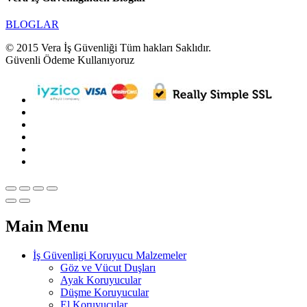
BLOGLAR
© 2015 Vera İş Güvenliği Tüm hakları Saklıdır.
Güvenli Ödeme Kullanıyoruz
Main Menu
İş Güvenligi Koruyucu Malzemeler
Göz ve Vücut Duşları
Ayak Koruyucular
Düşme Koruyucular
El Koruyucular