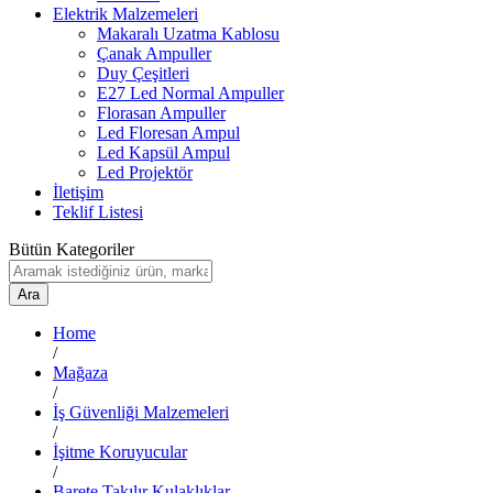
Elektrik Malzemeleri
Makaralı Uzatma Kablosu
Çanak Ampuller
Duy Çeşitleri
E27 Led Normal Ampuller
Florasan Ampuller
Led Floresan Ampul
Led Kapsül Ampul
Led Projektör
İletişim
Teklif Listesi
Bütün Kategoriler
Ara
Home
/
Mağaza
/
İş Güvenliği Malzemeleri
/
İşitme Koruyucular
/
Barete Takılır Kulaklıklar