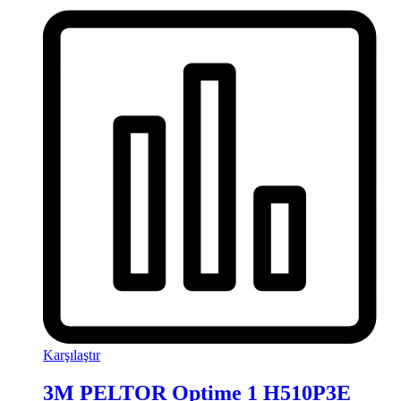
Karşılaştır
3M PELTOR Optime 1 H510P3E