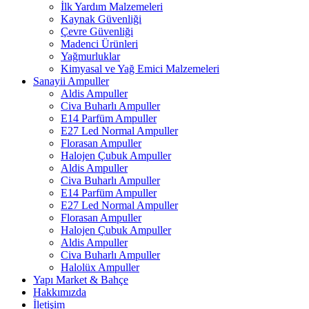
İlk Yardım Malzemeleri
Kaynak Güvenliği
Çevre Güvenliği
Madenci Ürünleri
Yağmurluklar
Kimyasal ve Yağ Emici Malzemeleri
Sanayii Ampuller
Aldis Ampuller
Civa Buharlı Ampuller
E14 Parfüm Ampuller
E27 Led Normal Ampuller
Florasan Ampuller
Halojen Çubuk Ampuller
Aldis Ampuller
Civa Buharlı Ampuller
E14 Parfüm Ampuller
E27 Led Normal Ampuller
Florasan Ampuller
Halojen Çubuk Ampuller
Aldis Ampuller
Civa Buharlı Ampuller
Halolüx Ampuller
Yapı Market & Bahçe
Hakkımızda
İletişim