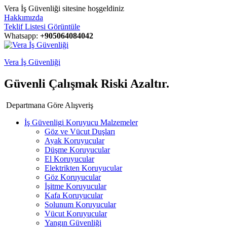
Vera İş Güvenliği sitesine hoşgeldiniz
Hakkımızda
Teklif Listesi Görüntüle
Whatsapp:
+905064084042
Vera İş Güvenliği
Güvenli Çalışmak Riski Azaltır.
Departmana Göre Alışveriş
İş Güvenligi Koruyucu Malzemeler
Göz ve Vücut Duşları
Ayak Koruyucular
Düşme Koruyucular
El Koruyucular
Elektrikten Koruyucular
Göz Koruyucular
İşitme Koruyucular
Kafa Koruyucular
Solunum Koruyucular
Vücut Koruyucular
Yangın Güvenliği