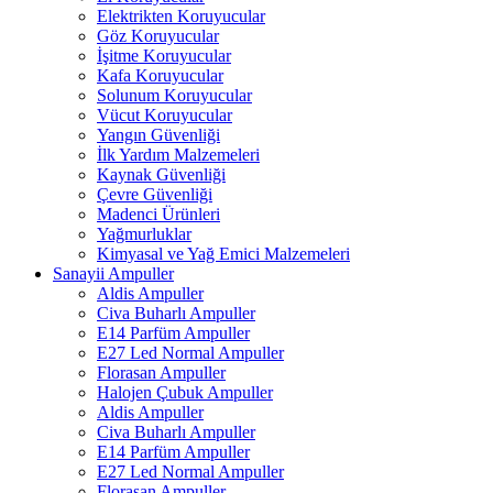
Elektrikten Koruyucular
Göz Koruyucular
İşitme Koruyucular
Kafa Koruyucular
Solunum Koruyucular
Vücut Koruyucular
Yangın Güvenliği
İlk Yardım Malzemeleri
Kaynak Güvenliği
Çevre Güvenliği
Madenci Ürünleri
Yağmurluklar
Kimyasal ve Yağ Emici Malzemeleri
Sanayii Ampuller
Aldis Ampuller
Civa Buharlı Ampuller
E14 Parfüm Ampuller
E27 Led Normal Ampuller
Florasan Ampuller
Halojen Çubuk Ampuller
Aldis Ampuller
Civa Buharlı Ampuller
E14 Parfüm Ampuller
E27 Led Normal Ampuller
Florasan Ampuller