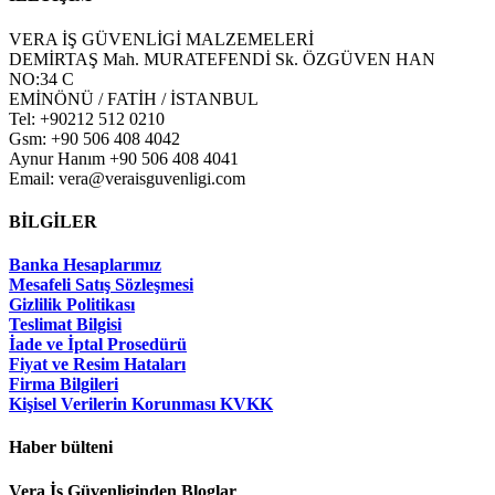
VERA İŞ GÜVENLİGİ MALZEMELERİ
DEMİRTAŞ Mah. MURATEFENDİ Sk. ÖZGÜVEN HAN
NO:34 C
EMİNÖNÜ / FATİH / İSTANBUL
Tel: +90212 512 0210
Gsm: +90 506 408 4042
Aynur Hanım +90 506 408 4041
Email: vera@veraisguvenligi.com
BİLGİLER
Banka Hesaplarımız
Mesafeli Satış Sözleşmesi
Gizlilik Politikası
Teslimat Bilgisi
İade ve İptal Prosedürü
Fiyat ve Resim Hataları
Firma Bilgileri
Kişisel Verilerin Korunması KVKK
Haber bülteni
Vera İş Güvenliginden Bloglar