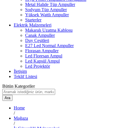
Metal Halide Tüp Ampuller
Sodyum Tüp Ampuller
Yüksek Wattlı Ampuller
Starterler
Elektrik Malzemeleri
Makaralı Uzatma Kablosu
Çanak Ampuller
Duy Çeşitleri
E27 Led Normal Ampuller
Florasan Ampuller
Led Floresan Ampul
Led Kapsül Ampul
Led Projektör
İletişim
Teklif Listesi
Bütün Kategoriler
Ara
Home
/
Mağaza
/