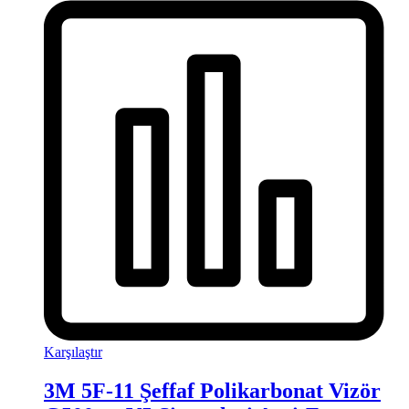
Karşılaştır
3M 5F-11 Şeffaf Polikarbonat Vizör