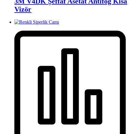
3M V4DK Şeffaf Asetat Antifog Kısa
Vizör