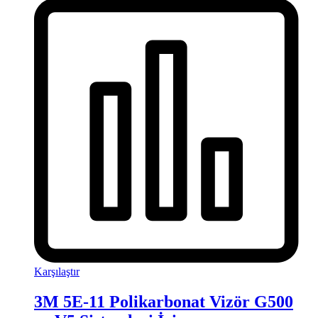
Karşılaştır
3M 5E-11 Polikarbonat Vizör G500