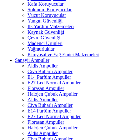
Kafa Koruyucular
Solunum Koruyucular
Vücut Koruyucular
Yangın Güvenliği
İlk Yardım Malzemeleri
Kaynak Güvenliği
Çevre Güvenliği
Madenci Ürünleri
Yağmurluklar
Kimyasal ve Yağ Emici Malzemeleri
Sanayii Ampuller
Aldis Ampuller
Civa Buharlı Ampuller
E14 Parfüm Ampuller
E27 Led Normal Ampuller
Florasan Ampuller
Halojen Çubuk Ampuller
Aldis Ampuller
Civa Buharlı Ampuller
E14 Parfüm Ampuller
E27 Led Normal Ampuller
Florasan Ampuller
Halojen Çubuk Ampuller
Aldis Ampuller
Civa Buharlı Ampuller