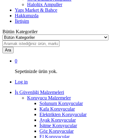
Halolüx Ampuller
Yapı Market & Bahçe
Hakkımızda
İletişim
Bütün Kategoriler
Ara
0
Sepetinizde ürün yok.
Log in
İş Güvenliği Malzemeleri
Koruyucu Malzemeler
Solunum Koruyucular
Kafa Koruyucular
Elektrikten Koruyucular
Ayak Koruyucular
İşitme Koruyucular
Göz Koruyucular
El Koruyucular