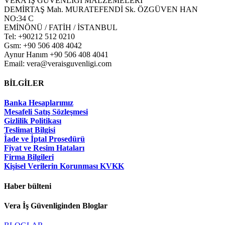
VERA İŞ GÜVENLİGİ MALZEMELERİ
DEMİRTAŞ Mah. MURATEFENDİ Sk. ÖZGÜVEN HAN
NO:34 C
EMİNÖNÜ / FATİH / İSTANBUL
Tel: +90212 512 0210
Gsm: +90 506 408 4042
Aynur Hanım +90 506 408 4041
Email: vera@veraisguvenligi.com
BİLGİLER
Banka Hesaplarımız
Mesafeli Satış Sözleşmesi
Gizlilik Politikası
Teslimat Bilgisi
İade ve İptal Prosedürü
Fiyat ve Resim Hataları
Firma Bilgileri
Kişisel Verilerin Korunması KVKK
Haber bülteni
Vera İş Güvenliginden Bloglar