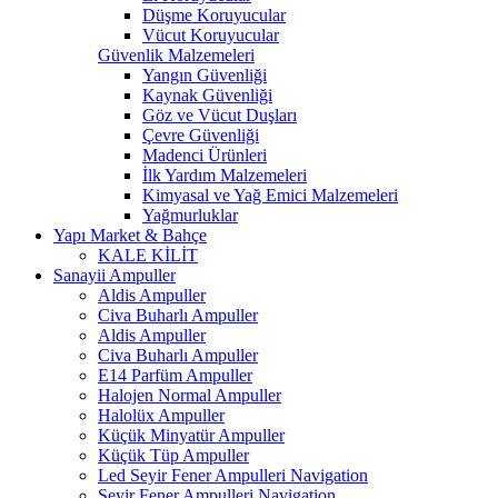
Düşme Koruyucular
Vücut Koruyucular
Güvenlik Malzemeleri
Yangın Güvenliği
Kaynak Güvenliği
Göz ve Vücut Duşları
Çevre Güvenliği
Madenci Ürünleri
İlk Yardım Malzemeleri
Kimyasal ve Yağ Emici Malzemeleri
Yağmurluklar
Yapı Market & Bahçe
KALE KİLİT
Sanayii Ampuller
Aldis Ampuller
Civa Buharlı Ampuller
Aldis Ampuller
Civa Buharlı Ampuller
E14 Parfüm Ampuller
Halojen Normal Ampuller
Halolüx Ampuller
Küçük Minyatür Ampuller
Küçük Tüp Ampuller
Led Seyir Fener Ampulleri Navigation
Seyir Fener Ampulleri Navigation