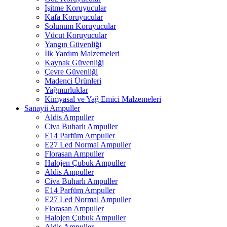
İşitme Koruyucular
Kafa Koruyucular
Solunum Koruyucular
Vücut Koruyucular
Yangın Güvenliği
İlk Yardım Malzemeleri
Kaynak Güvenliği
Çevre Güvenliği
Madenci Ürünleri
Yağmurluklar
Kimyasal ve Yağ Emici Malzemeleri
Sanayii Ampuller
Aldis Ampuller
Civa Buharlı Ampuller
E14 Parfüm Ampuller
E27 Led Normal Ampuller
Florasan Ampuller
Halojen Çubuk Ampuller
Aldis Ampuller
Civa Buharlı Ampuller
E14 Parfüm Ampuller
E27 Led Normal Ampuller
Florasan Ampuller
Halojen Çubuk Ampuller
Aldis Ampuller