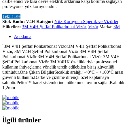
darbe emici ve kısa devre elektrik arklarına karşı koruma sağlayan
profesyonel yüz koruyucudur.
Teklif İste
Stok Kodu:
V4H
Kategori
Yüz Koruyucu Siperlik ve Vizörler
Etiketler:
3M V4H Şeffaf Polikarbonat Vizör
,
Vizör
Marka:
3M
Açıklama
`3M V4H Şeffaf Polikarbonat Vizör3M V4H Şeffaf Polikarbonat
Vizör, 3M V4H Şeffaf Polikarbonat Vizör 3M V4H Şeffaf
Polikarbonat Vizör 3M V4H Şeffaf Polikarbonat Vizör 3M V4H
Şeffaf Polikarbonat Vizör 3M V4HK özellikleriyle profesyonel
kullanım ihtiyaçlarına yönelik tercih edilebilen bir iş güvenliği
ürünüdür.Öne Çıkan BilgilerSıcaklık aralığı: -40°C – +100°C arası
güvenli kullanım.Darbe ve çizilme dirençli özel kaplamaya
sahiptir.Peltor™ baret sistemlerine mükemmel uyum sağlar.Kalınlık:
1,2mm
İlgili ürünler