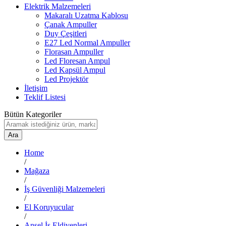
Elektrik Malzemeleri
Makaralı Uzatma Kablosu
Çanak Ampuller
Duy Çeşitleri
E27 Led Normal Ampuller
Florasan Ampuller
Led Floresan Ampul
Led Kapsül Ampul
Led Projektör
İletişim
Teklif Listesi
Bütün Kategoriler
Ara
Home
/
Mağaza
/
İş Güvenliği Malzemeleri
/
El Koruyucular
/
Ansel İş Eldivenleri