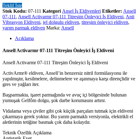
Teklif İste
Stok Kodu:
07-111
Kategori
Ansel İş Eldivenleri
Etiketler:
Ansell
07-111
,
Ansell Activarmr 07-111 Titreşim Önleyici İş Eldiveni
,
Anti
Vibrasyon Eldiveni
,
jel dolgulu eldiven
,
titreşim önleyici eldiven
,
yarım parmak eldiven
Marka:
Ansell
Açıklama
Ansell Activarmr 07-111 Titreşim Önleyici İş Eldiveni
Ansell Activarmr 07-111 Titreşim Önleyici İş Eldiveni
ActivArmr® eldiven, Ansell’in benzersiz nitril formülasyonu ile
yapılmıştır, kesilmelere, delinmelere ve aşınmaya karşı dirençlidir ve
gres ve yağları iter.
Başparmakta, işaret parmağında ve avuç içi bölgesinde bulunan
yumuşak Gelfôm dolgu, şok darbe korumasını artırır.
Vidalama veya çiviler gibi çok küçük parçaları tutmak için eldiveni
çıkarmaya gerek yoktur. Bu yarım parmaklı versiyonla, elektrikli el
aletlerinin tetiğine basmak çok daha kolaydır.
Teknik Özellik Açıklama
Antistatik Evet