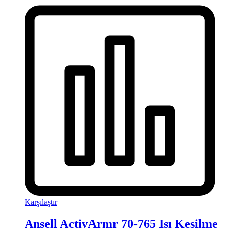
Karşılaştır
Ansell ActivArmr 70-765 Isı Kesilme