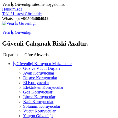
Vera İş Güvenliği sitesine hoşgeldiniz
Hakkımızda
Teklif Listesi Görüntüle
Whatsapp:
+905064084042
Vera İş Güvenliği
Güvenli Çalışmak Riski Azaltır.
Departmana Göre Alışveriş
İş Güvenligi Koruyucu Malzemeler
Göz ve Vücut Duşları
Ayak Koruyucular
Düşme Koruyucular
El Koruyucular
Elektrikten Koruyucular
Göz Koruyucular
İşitme Koruyucular
Kafa Koruyucular
Solunum Koruyucular
Vücut Koruyucular
Yangın Güvenliği