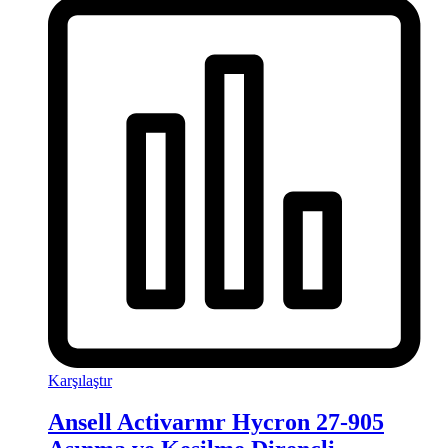
Karşılaştır
Ansell Activarmr Hycron 27-905