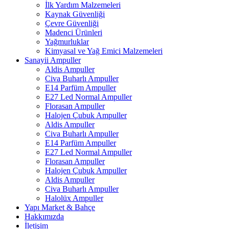
İlk Yardım Malzemeleri
Kaynak Güvenliği
Çevre Güvenliği
Madenci Ürünleri
Yağmurluklar
Kimyasal ve Yağ Emici Malzemeleri
Sanayii Ampuller
Aldis Ampuller
Civa Buharlı Ampuller
E14 Parfüm Ampuller
E27 Led Normal Ampuller
Florasan Ampuller
Halojen Çubuk Ampuller
Aldis Ampuller
Civa Buharlı Ampuller
E14 Parfüm Ampuller
E27 Led Normal Ampuller
Florasan Ampuller
Halojen Çubuk Ampuller
Aldis Ampuller
Civa Buharlı Ampuller
Halolüx Ampuller
Yapı Market & Bahçe
Hakkımızda
İletişim