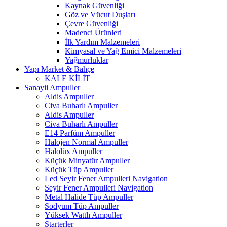
Kaynak Güvenliği
Göz ve Vücut Duşları
Çevre Güvenliği
Madenci Ürünleri
İlk Yardım Malzemeleri
Kimyasal ve Yağ Emici Malzemeleri
Yağmurluklar
Yapı Market & Bahçe
KALE KİLİT
Sanayii Ampuller
Aldis Ampuller
Civa Buharlı Ampuller
Aldis Ampuller
Civa Buharlı Ampuller
E14 Parfüm Ampuller
Halojen Normal Ampuller
Halolüx Ampuller
Küçük Minyatür Ampuller
Küçük Tüp Ampuller
Led Seyir Fener Ampulleri Navigation
Seyir Fener Ampulleri Navigation
Metal Halide Tüp Ampuller
Sodyum Tüp Ampuller
Yüksek Wattlı Ampuller
Starterler