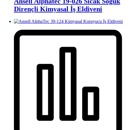
Ansell Alphatec 19-026 Sıcak Soğuk
Dirençli Kimyasal İş Eldiveni