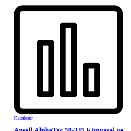
Karşılaştır
Ansell AlphaTec 58-335 Kimyasal ve