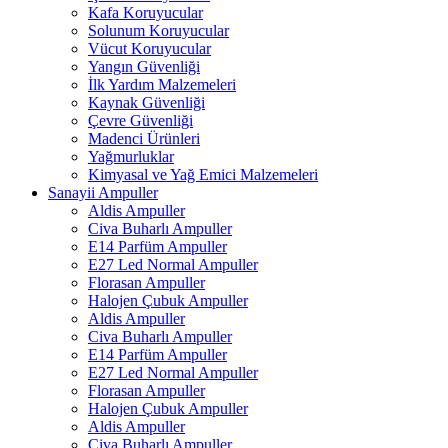
Kafa Koruyucular
Solunum Koruyucular
Vücut Koruyucular
Yangın Güvenliği
İlk Yardım Malzemeleri
Kaynak Güvenliği
Çevre Güvenliği
Madenci Ürünleri
Yağmurluklar
Kimyasal ve Yağ Emici Malzemeleri
Sanayii Ampuller
Aldis Ampuller
Civa Buharlı Ampuller
E14 Parfüm Ampuller
E27 Led Normal Ampuller
Florasan Ampuller
Halojen Çubuk Ampuller
Aldis Ampuller
Civa Buharlı Ampuller
E14 Parfüm Ampuller
E27 Led Normal Ampuller
Florasan Ampuller
Halojen Çubuk Ampuller
Aldis Ampuller
Civa Buharlı Ampuller