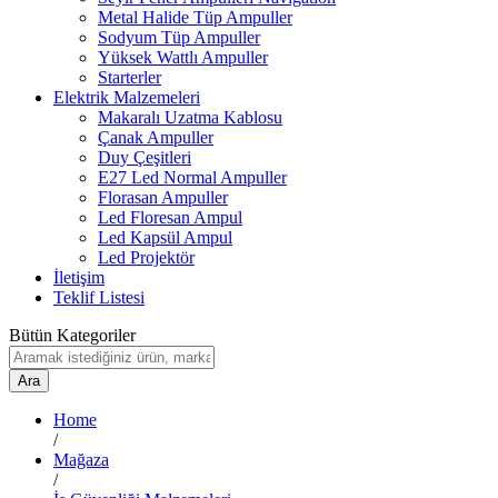
Metal Halide Tüp Ampuller
Sodyum Tüp Ampuller
Yüksek Wattlı Ampuller
Starterler
Elektrik Malzemeleri
Makaralı Uzatma Kablosu
Çanak Ampuller
Duy Çeşitleri
E27 Led Normal Ampuller
Florasan Ampuller
Led Floresan Ampul
Led Kapsül Ampul
Led Projektör
İletişim
Teklif Listesi
Bütün Kategoriler
Ara
Home
/
Mağaza
/