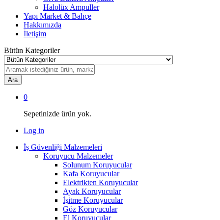
Halolüx Ampuller
Yapı Market & Bahçe
Hakkımızda
İletişim
Bütün Kategoriler
Ara
0
Sepetinizde ürün yok.
Log in
İş Güvenliği Malzemeleri
Koruyucu Malzemeler
Solunum Koruyucular
Kafa Koruyucular
Elektrikten Koruyucular
Ayak Koruyucular
İşitme Koruyucular
Göz Koruyucular
El Koruyucular