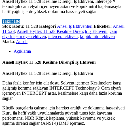
Ansell Hyflex 11-528 Kesilme Dirençli İş Eldiveni, Intercept™
teknolojili cam elyafı içermeyen astarı ve köpük nitril kaplamasıyla
hafif yağlı işlerde yüksek dokunma hassasiyeti sağlar.
Teklif İste
Stok Kodu:
11-528
Kategori
Ansel İş Eldivenleri
Etiketler:
Ansell
11-528
,
Ansell Hyflex 11-528 Kesilme Dirençli İş Eldiveni
,
cam
elyafı içermeyen eldiven
,
intercept eldiven
,
köpük nitril eldiven
Marka:
Ansell
Açıklama
Ansell Hyflex 11-528 Kesilme Dirençli İş Eldiveni
Ansell Hyflex 11-528 Kesilme Dirençli İş Eldiveni
Daha fazla konfor için cilt dostu Solvent içermez Kesilmelere karşı
gelişmiş koruma sağlayan INTERCEPT Technology® Cam elyafı
içermeyen INTERCEPT astar, kesilmelere karşı daha fazla koruma
sağlar.
Küçük parçalarla çalışma için hareket aralığı ve dokunma hassasiyeti
Kuru ila hafif yağlı uygulamalarda güvenli tutuş için kavrama
performansı NBR Köpük kaplama, yüksek kavrama ve yüksek
aşınma direnci sağlar (ANSI 4) DMF içermez.