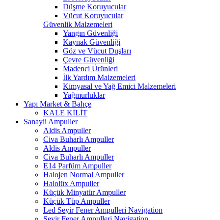
Düşme Koruyucular
Vücut Koruyucular
Güvenlik Malzemeleri
Yangın Güvenliği
Kaynak Güvenliği
Göz ve Vücut Duşları
Çevre Güvenliği
Madenci Ürünleri
İlk Yardım Malzemeleri
Kimyasal ve Yağ Emici Malzemeleri
Yağmurluklar
Yapı Market & Bahçe
KALE KİLİT
Sanayii Ampuller
Aldis Ampuller
Civa Buharlı Ampuller
Aldis Ampuller
Civa Buharlı Ampuller
E14 Parfüm Ampuller
Halojen Normal Ampuller
Halolüx Ampuller
Küçük Minyatür Ampuller
Küçük Tüp Ampuller
Led Seyir Fener Ampulleri Navigation
Seyir Fener Ampulleri Navigation