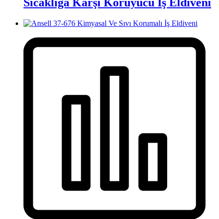
Sıcaklığa Karşı Koruyucu İş Eldiveni