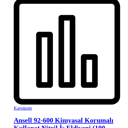
Karşılaştır
Ansell 92-600 Kimyasal Korumalı
Kullanat Nitril İş Eldiveni (100