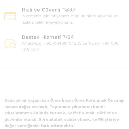
Hızlı ve Güvenli Teklif
İşletmeniz için ihtiyacınız olan ürünlere güvenle ve
hızlıca teklif isteyebilirsiniz.
Destek Hizmeti 7/24
WhatsApp.:+905064084042 Aynur hanım +90 506
408 4041
Daha iyi bir yaşam için Önce İnsan Önce Korunmak Önceliği
insana değer vermek, Toplumun çıkarlarını kendi
çıkarlarımızın önünde tutmak, Şeffaf olmak, Dürüst ve
güvenilir olmak, Sorumluluk sahibi olmak, ve Müşteriye
değer verdiğimizi fark ettirmektir.