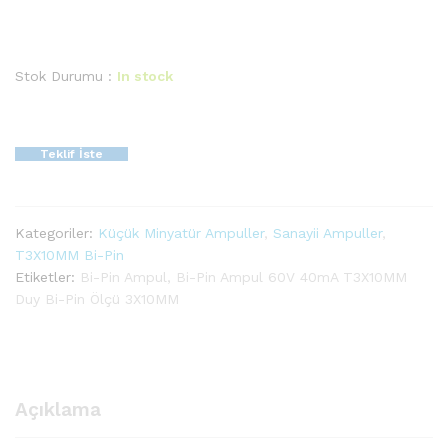
Stok Durumu :
In stock
Teklif İste
Kategoriler:
Küçük Minyatür Ampuller
,
Sanayii Ampuller
,
T3X10MM Bi-Pin
Etiketler:
Bi-Pin Ampul
,
Bi-Pin Ampul 60V 40mA T3X10MM
Duy Bi-Pin Ölçü 3X10MM
Açıklama