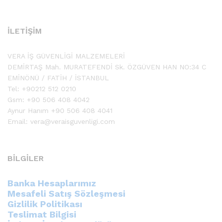
İLETİŞİM
VERA İŞ GÜVENLİGİ MALZEMELERİ
DEMİRTAŞ Mah. MURATEFENDİ Sk. ÖZGÜVEN HAN NO:34 C
EMİNÖNÜ / FATİH / İSTANBUL
Tel: +90212 512 0210
Gsm: +90 506 408 4042
Aynur Hanım +90 506 408 4041
Email: vera@veraisguvenligi.com
BİLGİLER
Banka Hesaplarımız
Mesafeli Satış Sözleşmesi
Gizlilik Politikası
Teslimat Bilgisi