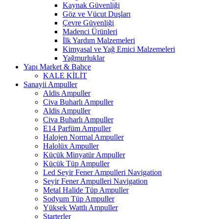
Kaynak Güvenliği
Göz ve Vücut Duşları
Çevre Güvenliği
Madenci Ürünleri
İlk Yardım Malzemeleri
Kimyasal ve Yağ Emici Malzemeleri
Yağmurluklar
Yapı Market & Bahçe
KALE KİLİT
Sanayii Ampuller
Aldis Ampuller
Civa Buharlı Ampuller
Aldis Ampuller
Civa Buharlı Ampuller
E14 Parfüm Ampuller
Halojen Normal Ampuller
Halolüx Ampuller
Küçük Minyatür Ampuller
Küçük Tüp Ampuller
Led Seyir Fener Ampulleri Navigation
Seyir Fener Ampulleri Navigation
Metal Halide Tüp Ampuller
Sodyum Tüp Ampuller
Yüksek Wattlı Ampuller
Starterler