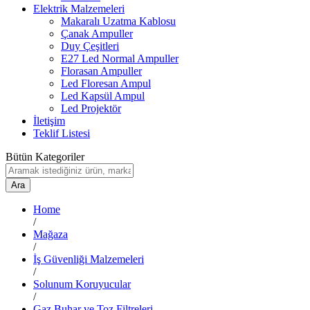
Elektrik Malzemeleri
Makaralı Uzatma Kablosu
Çanak Ampuller
Duy Çeşitleri
E27 Led Normal Ampuller
Florasan Ampuller
Led Floresan Ampul
Led Kapsül Ampul
Led Projektör
İletişim
Teklif Listesi
Bütün Kategoriler
Ara
Home
/
Mağaza
/
İş Güvenliği Malzemeleri
/
Solunum Koruyucular
/
Gaz Buhar ve Toz Filtreleri