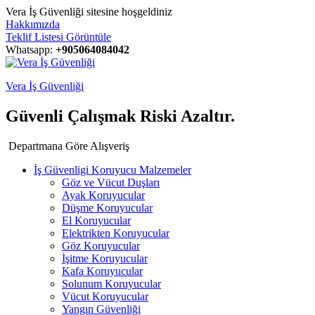
Vera İş Güvenliği sitesine hoşgeldiniz
Hakkımızda
Teklif Listesi Görüntüle
Whatsapp:
+905064084042
Vera İş Güvenliği
Güvenli Çalışmak Riski Azaltır.
Departmana Göre Alışveriş
İş Güvenligi Koruyucu Malzemeler
Göz ve Vücut Duşları
Ayak Koruyucular
Düşme Koruyucular
El Koruyucular
Elektrikten Koruyucular
Göz Koruyucular
İşitme Koruyucular
Kafa Koruyucular
Solunum Koruyucular
Vücut Koruyucular
Yangın Güvenliği