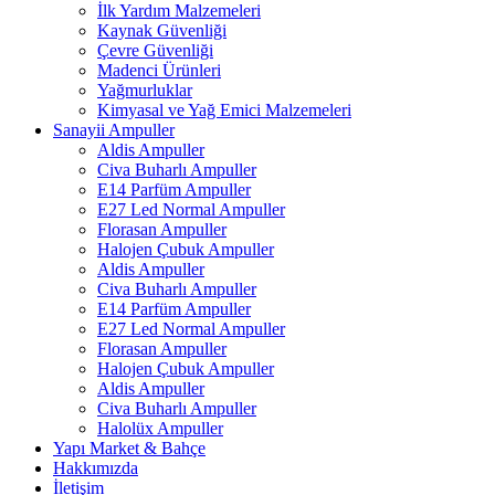
İlk Yardım Malzemeleri
Kaynak Güvenliği
Çevre Güvenliği
Madenci Ürünleri
Yağmurluklar
Kimyasal ve Yağ Emici Malzemeleri
Sanayii Ampuller
Aldis Ampuller
Civa Buharlı Ampuller
E14 Parfüm Ampuller
E27 Led Normal Ampuller
Florasan Ampuller
Halojen Çubuk Ampuller
Aldis Ampuller
Civa Buharlı Ampuller
E14 Parfüm Ampuller
E27 Led Normal Ampuller
Florasan Ampuller
Halojen Çubuk Ampuller
Aldis Ampuller
Civa Buharlı Ampuller
Halolüx Ampuller
Yapı Market & Bahçe
Hakkımızda
İletişim