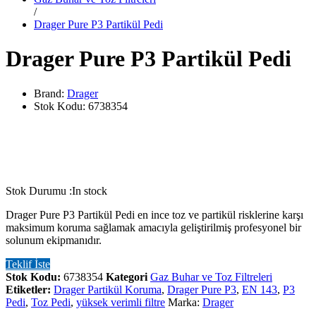
/
Drager Pure P3 Partikül Pedi
Drager Pure P3 Partikül Pedi
Brand:
Drager
Stok Kodu:
6738354
Stok Durumu :
In stock
Drager Pure P3 Partikül Pedi en ince toz ve partikül risklerine karşı
maksimum koruma sağlamak amacıyla geliştirilmiş profesyonel bir
solunum ekipmanıdır.
Teklif İste
Stok Kodu:
6738354
Kategori
Gaz Buhar ve Toz Filtreleri
Etiketler:
Drager Partikül Koruma
,
Drager Pure P3
,
EN 143
,
P3
Pedi
,
Toz Pedi
,
yüksek verimli filtre
Marka:
Drager