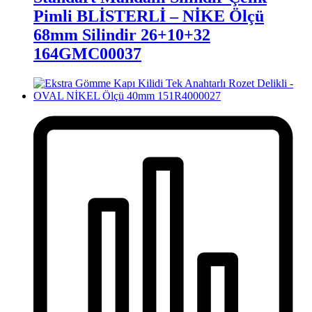
Pimli BLİSTERLİ – NİKE Ölçü
68mm Silindir 26+10+32
164GMC00037