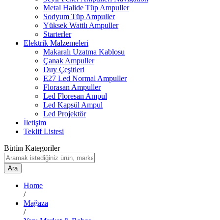
Metal Halide Tüp Ampuller
Sodyum Tüp Ampuller
Yüksek Wattlı Ampuller
Starterler
Elektrik Malzemeleri
Makaralı Uzatma Kablosu
Çanak Ampuller
Duy Çeşitleri
E27 Led Normal Ampuller
Florasan Ampuller
Led Floresan Ampul
Led Kapsül Ampul
Led Projektör
İletişim
Teklif Listesi
Bütün Kategoriler
Ara
Home
/
Mağaza
/