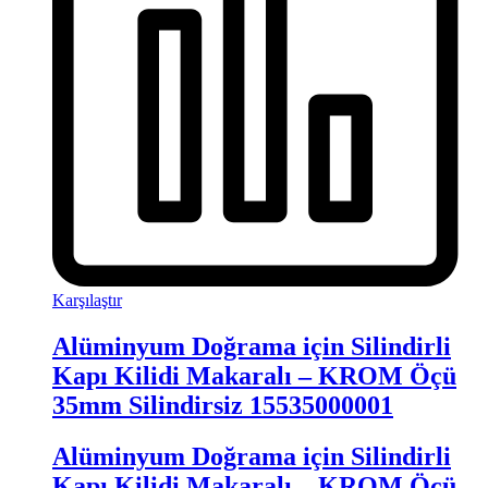
Karşılaştır
Alüminyum Doğrama için Silindirli
Kapı Kilidi Makaralı – KROM Öçü
35mm Silindirsiz 15535000001
Alüminyum Doğrama için Silindirli
Kapı Kilidi Makaralı – KROM Öçü