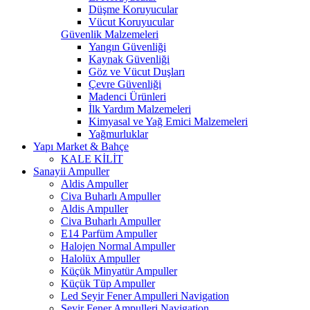
Düşme Koruyucular
Vücut Koruyucular
Güvenlik Malzemeleri
Yangın Güvenliği
Kaynak Güvenliği
Göz ve Vücut Duşları
Çevre Güvenliği
Madenci Ürünleri
İlk Yardım Malzemeleri
Kimyasal ve Yağ Emici Malzemeleri
Yağmurluklar
Yapı Market & Bahçe
KALE KİLİT
Sanayii Ampuller
Aldis Ampuller
Civa Buharlı Ampuller
Aldis Ampuller
Civa Buharlı Ampuller
E14 Parfüm Ampuller
Halojen Normal Ampuller
Halolüx Ampuller
Küçük Minyatür Ampuller
Küçük Tüp Ampuller
Led Seyir Fener Ampulleri Navigation
Seyir Fener Ampulleri Navigation