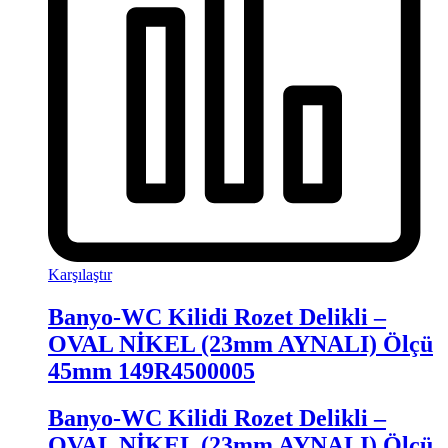
Karşılaştır
Banyo-WC Kilidi Rozet Delikli –
OVAL NİKEL (23mm AYNALI) Ölçü
45mm 149R4500005
Banyo-WC Kilidi Rozet Delikli –
OVAL NİKEL (23mm AYNALI) Ölçü