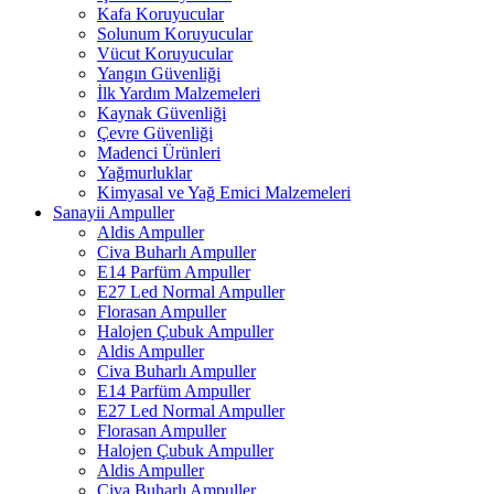
Kafa Koruyucular
Solunum Koruyucular
Vücut Koruyucular
Yangın Güvenliği
İlk Yardım Malzemeleri
Kaynak Güvenliği
Çevre Güvenliği
Madenci Ürünleri
Yağmurluklar
Kimyasal ve Yağ Emici Malzemeleri
Sanayii Ampuller
Aldis Ampuller
Civa Buharlı Ampuller
E14 Parfüm Ampuller
E27 Led Normal Ampuller
Florasan Ampuller
Halojen Çubuk Ampuller
Aldis Ampuller
Civa Buharlı Ampuller
E14 Parfüm Ampuller
E27 Led Normal Ampuller
Florasan Ampuller
Halojen Çubuk Ampuller
Aldis Ampuller
Civa Buharlı Ampuller