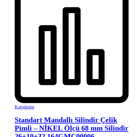
Karşılaştır
Standart Mandallı Silindir Çelik
Pimli – NİKEL Ölçü 68 mm Silindir
26+10+32 164GMC00006