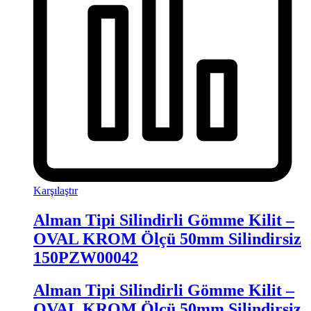
Karşılaştır
Alman Tipi Silindirli Gömme Kilit –
OVAL KROM Ölçü 50mm Silindirsiz
150PZW00042
Alman Tipi Silindirli Gömme Kilit –
OVAL KROM Ölçü 50mm Silindirsiz