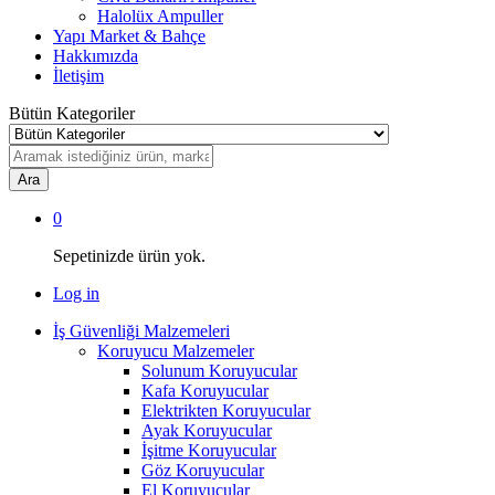
Halolüx Ampuller
Yapı Market & Bahçe
Hakkımızda
İletişim
Bütün Kategoriler
Ara
0
Sepetinizde ürün yok.
Log in
İş Güvenliği Malzemeleri
Koruyucu Malzemeler
Solunum Koruyucular
Kafa Koruyucular
Elektrikten Koruyucular
Ayak Koruyucular
İşitme Koruyucular
Göz Koruyucular
El Koruyucular