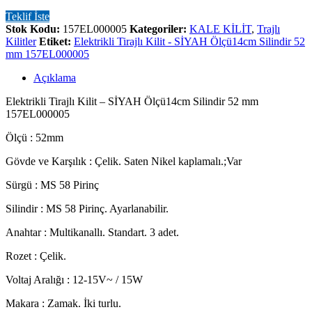
Teklif İste
Stok Kodu:
157EL000005
Kategoriler:
KALE KİLİT
,
Trajlı
Kilitler
Etiket:
Elektrikli Tirajlı Kilit - SİYAH Ölçü14cm Silindir 52
mm 157EL000005
Açıklama
Elektrikli Tirajlı Kilit – SİYAH Ölçü14cm Silindir 52 mm
157EL000005
Ölçü : 52mm
Gövde ve Karşılık : Çelik. Saten Nikel kaplamalı.;Var
Sürgü : MS 58 Pirinç
Silindir : MS 58 Pirinç. Ayarlanabilir.
Anahtar : Multikanallı. Standart. 3 adet.
Rozet : Çelik.
Voltaj Aralığı : 12-15V~ / 15W
Makara : Zamak. İki turlu.