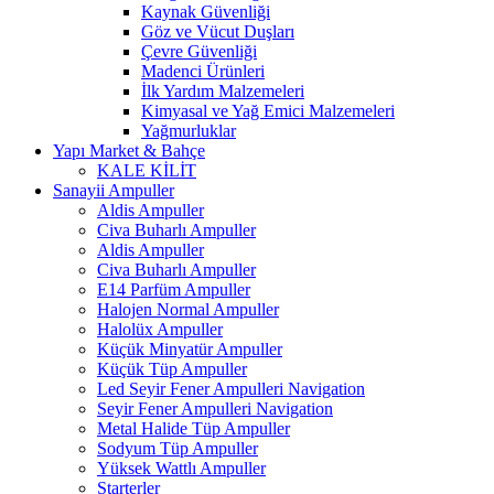
Kaynak Güvenliği
Göz ve Vücut Duşları
Çevre Güvenliği
Madenci Ürünleri
İlk Yardım Malzemeleri
Kimyasal ve Yağ Emici Malzemeleri
Yağmurluklar
Yapı Market & Bahçe
KALE KİLİT
Sanayii Ampuller
Aldis Ampuller
Civa Buharlı Ampuller
Aldis Ampuller
Civa Buharlı Ampuller
E14 Parfüm Ampuller
Halojen Normal Ampuller
Halolüx Ampuller
Küçük Minyatür Ampuller
Küçük Tüp Ampuller
Led Seyir Fener Ampulleri Navigation
Seyir Fener Ampulleri Navigation
Metal Halide Tüp Ampuller
Sodyum Tüp Ampuller
Yüksek Wattlı Ampuller
Starterler