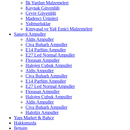
İlk Yardım Malzemeleri
Kaynak Güvenliği
Çevre Güvenliği
Madenci Ürünleri
Yağmurluklar
Kimyasal ve Yağ Emici Malzemeleri
Sanayii Ampuller
Aldis Ampuller
Civa Buharlı Ampuller
E14 Parfüm Ampuller
E27 Led Normal Ampuller
Florasan Ampuller
Halojen Çubuk Ampuller
Aldis Ampuller
Civa Buharlı Ampuller
E14 Parfüm Ampuller
E27 Led Normal Ampuller
Florasan Ampuller
Halojen Çubuk Ampuller
Aldis Ampuller
Civa Buharlı Ampuller
Halolüx Ampuller
Yapı Market & Bahçe
Hakkımızda
İletişim