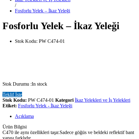
/
Fosforlu Yelek – İkaz Yeleği
Fosforlu Yelek – İkaz Yeleği
Stok Kodu:
PW C474-01
Stok Durumu :
In stock
Teklif İste
Stok Kodu:
PW C474-01
Kategori
İkaz Yelekleri ve İş Yelekleri
Etiket:
Fosforlu Yelek - İkaz Yeleği
Açıklama
Ürün Bilgisi
C470 ile aynı özellikleri taşır.Sadece göğüs ve beldeki reflektif bant
yapısı farklıdır.