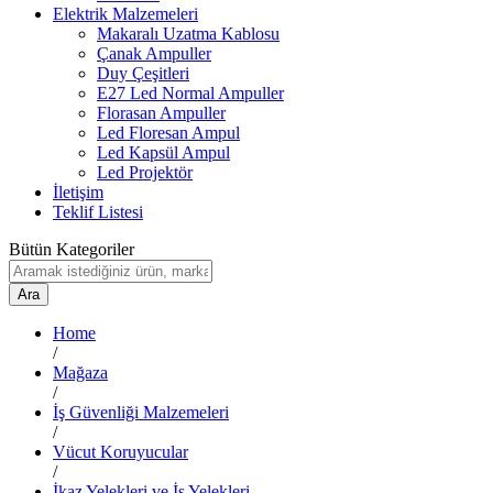
Elektrik Malzemeleri
Makaralı Uzatma Kablosu
Çanak Ampuller
Duy Çeşitleri
E27 Led Normal Ampuller
Florasan Ampuller
Led Floresan Ampul
Led Kapsül Ampul
Led Projektör
İletişim
Teklif Listesi
Bütün Kategoriler
Ara
Home
/
Mağaza
/
İş Güvenliği Malzemeleri
/
Vücut Koruyucular
/
İkaz Yelekleri ve İş Yelekleri