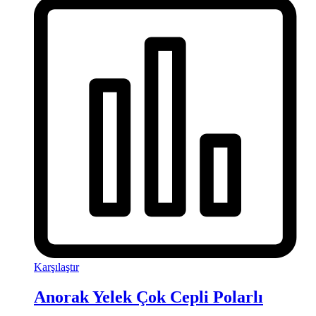
Karşılaştır
Anorak Yelek Çok Cepli Polarlı