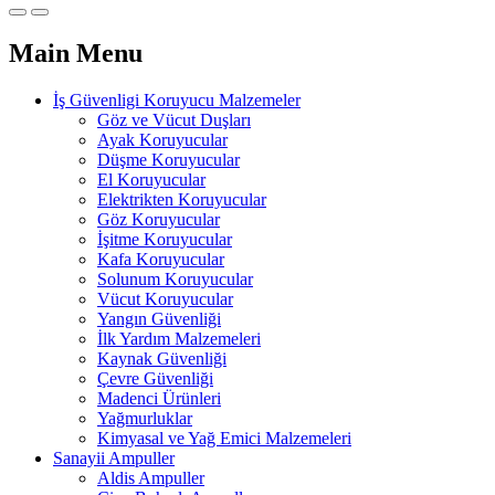
Main Menu
İş Güvenligi Koruyucu Malzemeler
Göz ve Vücut Duşları
Ayak Koruyucular
Düşme Koruyucular
El Koruyucular
Elektrikten Koruyucular
Göz Koruyucular
İşitme Koruyucular
Kafa Koruyucular
Solunum Koruyucular
Vücut Koruyucular
Yangın Güvenliği
İlk Yardım Malzemeleri
Kaynak Güvenliği
Çevre Güvenliği
Madenci Ürünleri
Yağmurluklar
Kimyasal ve Yağ Emici Malzemeleri
Sanayii Ampuller
Aldis Ampuller