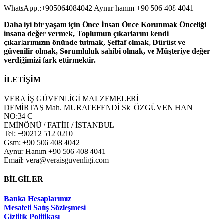
WhatsApp.:+905064084042 Aynur hanım +90 506 408 4041
Daha iyi bir yaşam için Önce İnsan Önce Korunmak Önceliği
insana değer vermek, Toplumun çıkarlarını kendi
çıkarlarımızın önünde tutmak, Şeffaf olmak, Dürüst ve
güvenilir olmak, Sorumluluk sahibi olmak, ve Müşteriye değer
verdiğimizi fark ettirmektir.
İLETİŞİM
VERA İŞ GÜVENLİGİ MALZEMELERİ
DEMİRTAŞ Mah. MURATEFENDİ Sk. ÖZGÜVEN HAN
NO:34 C
EMİNÖNÜ / FATİH / İSTANBUL
Tel: +90212 512 0210
Gsm: +90 506 408 4042
Aynur Hanım +90 506 408 4041
Email: vera@veraisguvenligi.com
BİLGİLER
Banka Hesaplarımız
Mesafeli Satış Sözleşmesi
Gizlilik Politikası