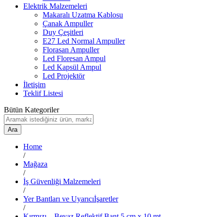
Elektrik Malzemeleri
Makaralı Uzatma Kablosu
Çanak Ampuller
Duy Çeşitleri
E27 Led Normal Ampuller
Florasan Ampuller
Led Floresan Ampul
Led Kapsül Ampul
Led Projektör
İletişim
Teklif Listesi
Bütün Kategoriler
Ara
Home
/
Mağaza
/
İş Güvenliği Malzemeleri
/
Yer Bantları ve Uyarıcıİşaretler
/
Kırmızı – Beyaz Reflektif Bant 5 cm x 10 mt