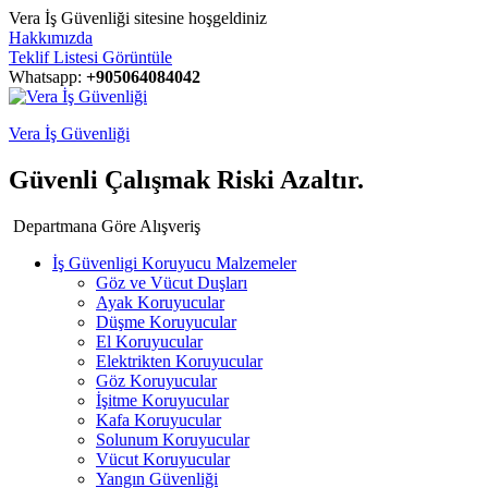
Vera İş Güvenliği sitesine hoşgeldiniz
Hakkımızda
Teklif Listesi Görüntüle
Whatsapp:
+905064084042
Vera İş Güvenliği
Güvenli Çalışmak Riski Azaltır.
Departmana Göre Alışveriş
İş Güvenligi Koruyucu Malzemeler
Göz ve Vücut Duşları
Ayak Koruyucular
Düşme Koruyucular
El Koruyucular
Elektrikten Koruyucular
Göz Koruyucular
İşitme Koruyucular
Kafa Koruyucular
Solunum Koruyucular
Vücut Koruyucular
Yangın Güvenliği