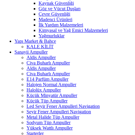
Kaynak Güvenliği
Göz ve Vücut Duşları
Çevre Güvenliği
Madenci Ürünleri
İlk Yardım Malzemeleri
Kimyasal ve Yağ Emici Malzemeleri
Yağmurluklar
Yapı Market & Bahçe
KALE KİLİT
Sanayii Ampuller
Aldis Ampuller
Civa Buharlı Ampuller
Aldis Ampuller
Civa Buharlı Ampuller
E14 Parfüm Ampuller
Halojen Normal Ampuller
Halolüx Ampuller
Küçük Minyatür Ampuller
Küçük Tüp Ampuller
Led Seyir Fener Ampulleri Navigation
Seyir Fener Ampulleri Navigation
Metal Halide Tüp Ampuller
Sodyum Tüp Ampuller
Yüksek Wattlı Ampuller
Starterler