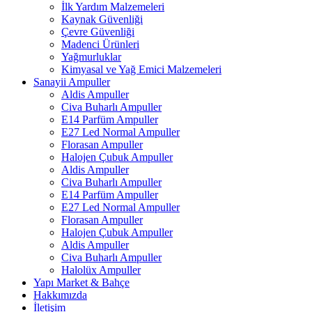
İlk Yardım Malzemeleri
Kaynak Güvenliği
Çevre Güvenliği
Madenci Ürünleri
Yağmurluklar
Kimyasal ve Yağ Emici Malzemeleri
Sanayii Ampuller
Aldis Ampuller
Civa Buharlı Ampuller
E14 Parfüm Ampuller
E27 Led Normal Ampuller
Florasan Ampuller
Halojen Çubuk Ampuller
Aldis Ampuller
Civa Buharlı Ampuller
E14 Parfüm Ampuller
E27 Led Normal Ampuller
Florasan Ampuller
Halojen Çubuk Ampuller
Aldis Ampuller
Civa Buharlı Ampuller
Halolüx Ampuller
Yapı Market & Bahçe
Hakkımızda
İletişim