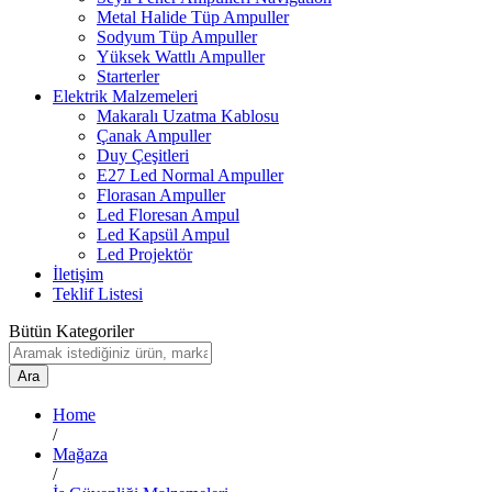
Metal Halide Tüp Ampuller
Sodyum Tüp Ampuller
Yüksek Wattlı Ampuller
Starterler
Elektrik Malzemeleri
Makaralı Uzatma Kablosu
Çanak Ampuller
Duy Çeşitleri
E27 Led Normal Ampuller
Florasan Ampuller
Led Floresan Ampul
Led Kapsül Ampul
Led Projektör
İletişim
Teklif Listesi
Bütün Kategoriler
Ara
Home
/
Mağaza
/