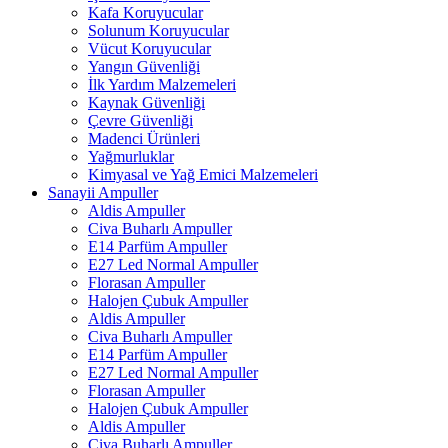
Kafa Koruyucular
Solunum Koruyucular
Vücut Koruyucular
Yangın Güvenliği
İlk Yardım Malzemeleri
Kaynak Güvenliği
Çevre Güvenliği
Madenci Ürünleri
Yağmurluklar
Kimyasal ve Yağ Emici Malzemeleri
Sanayii Ampuller
Aldis Ampuller
Civa Buharlı Ampuller
E14 Parfüm Ampuller
E27 Led Normal Ampuller
Florasan Ampuller
Halojen Çubuk Ampuller
Aldis Ampuller
Civa Buharlı Ampuller
E14 Parfüm Ampuller
E27 Led Normal Ampuller
Florasan Ampuller
Halojen Çubuk Ampuller
Aldis Ampuller
Civa Buharlı Ampuller