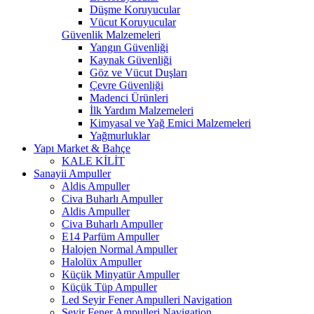
Düşme Koruyucular
Vücut Koruyucular
Güvenlik Malzemeleri
Yangın Güvenliği
Kaynak Güvenliği
Göz ve Vücut Duşları
Çevre Güvenliği
Madenci Ürünleri
İlk Yardım Malzemeleri
Kimyasal ve Yağ Emici Malzemeleri
Yağmurluklar
Yapı Market & Bahçe
KALE KİLİT
Sanayii Ampuller
Aldis Ampuller
Civa Buharlı Ampuller
Aldis Ampuller
Civa Buharlı Ampuller
E14 Parfüm Ampuller
Halojen Normal Ampuller
Halolüx Ampuller
Küçük Minyatür Ampuller
Küçük Tüp Ampuller
Led Seyir Fener Ampulleri Navigation
Seyir Fener Ampulleri Navigation