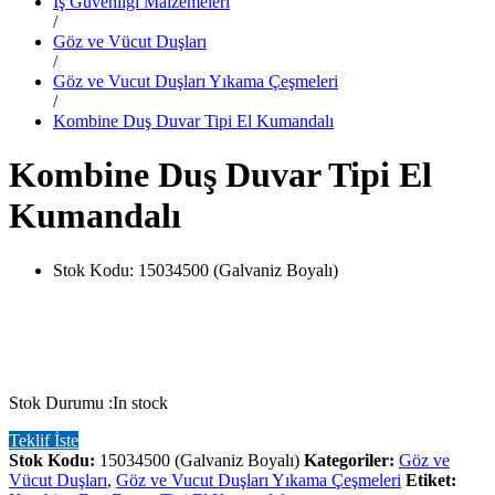
İş Güvenliği Malzemeleri
/
Göz ve Vücut Duşları
/
Göz ve Vucut Duşları Yıkama Çeşmeleri
/
Kombine Duş Duvar Tipi El Kumandalı
Kombine Duş Duvar Tipi El
Kumandalı
Stok Kodu:
15034500 (Galvaniz Boyalı)
Stok Durumu :
In stock
Teklif İste
Stok Kodu:
15034500 (Galvaniz Boyalı)
Kategoriler:
Göz ve
Vücut Duşları
,
Göz ve Vucut Duşları Yıkama Çeşmeleri
Etiket: