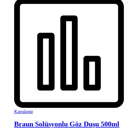
Karşılaştır
Braun Solüsyonlu Göz Duşu 500ml