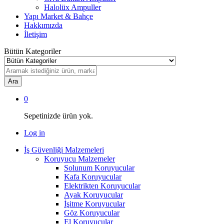
Halolüx Ampuller
Yapı Market & Bahçe
Hakkımızda
İletişim
Bütün Kategoriler
Ara
0
Sepetinizde ürün yok.
Log in
İş Güvenliği Malzemeleri
Koruyucu Malzemeler
Solunum Koruyucular
Kafa Koruyucular
Elektrikten Koruyucular
Ayak Koruyucular
İşitme Koruyucular
Göz Koruyucular
El Koruyucular