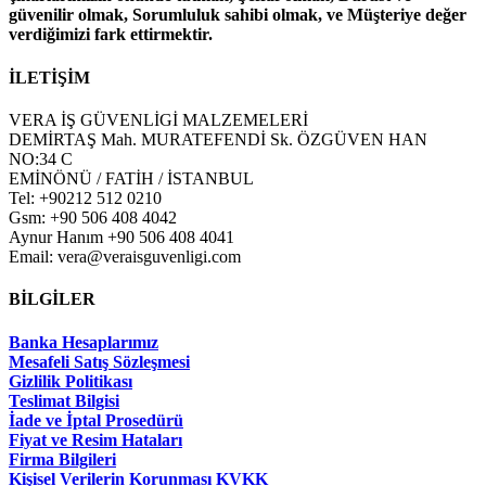
güvenilir olmak, Sorumluluk sahibi olmak, ve Müşteriye değer
verdiğimizi fark ettirmektir.
İLETİŞİM
VERA İŞ GÜVENLİGİ MALZEMELERİ
DEMİRTAŞ Mah. MURATEFENDİ Sk. ÖZGÜVEN HAN
NO:34 C
EMİNÖNÜ / FATİH / İSTANBUL
Tel: +90212 512 0210
Gsm: +90 506 408 4042
Aynur Hanım +90 506 408 4041
Email: vera@veraisguvenligi.com
BİLGİLER
Banka Hesaplarımız
Mesafeli Satış Sözleşmesi
Gizlilik Politikası
Teslimat Bilgisi
İade ve İptal Prosedürü
Fiyat ve Resim Hataları
Firma Bilgileri
Kişisel Verilerin Korunması KVKK