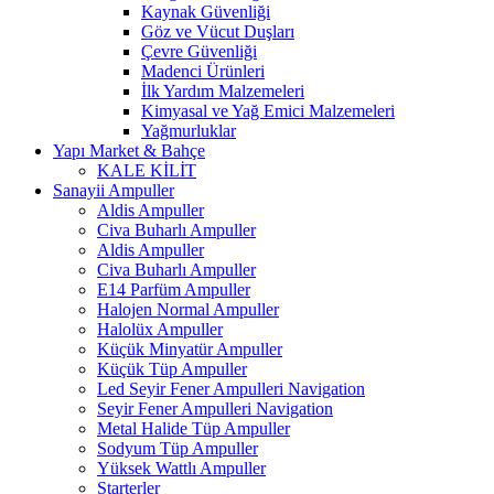
Kaynak Güvenliği
Göz ve Vücut Duşları
Çevre Güvenliği
Madenci Ürünleri
İlk Yardım Malzemeleri
Kimyasal ve Yağ Emici Malzemeleri
Yağmurluklar
Yapı Market & Bahçe
KALE KİLİT
Sanayii Ampuller
Aldis Ampuller
Civa Buharlı Ampuller
Aldis Ampuller
Civa Buharlı Ampuller
E14 Parfüm Ampuller
Halojen Normal Ampuller
Halolüx Ampuller
Küçük Minyatür Ampuller
Küçük Tüp Ampuller
Led Seyir Fener Ampulleri Navigation
Seyir Fener Ampulleri Navigation
Metal Halide Tüp Ampuller
Sodyum Tüp Ampuller
Yüksek Wattlı Ampuller
Starterler