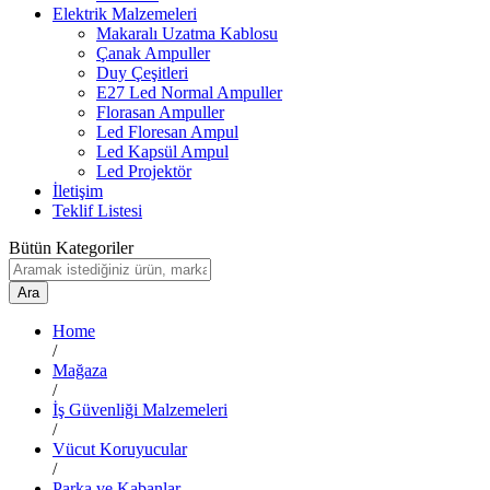
Elektrik Malzemeleri
Makaralı Uzatma Kablosu
Çanak Ampuller
Duy Çeşitleri
E27 Led Normal Ampuller
Florasan Ampuller
Led Floresan Ampul
Led Kapsül Ampul
Led Projektör
İletişim
Teklif Listesi
Bütün Kategoriler
Ara
Home
/
Mağaza
/
İş Güvenliği Malzemeleri
/
Vücut Koruyucular
/
Parka ve Kabanlar