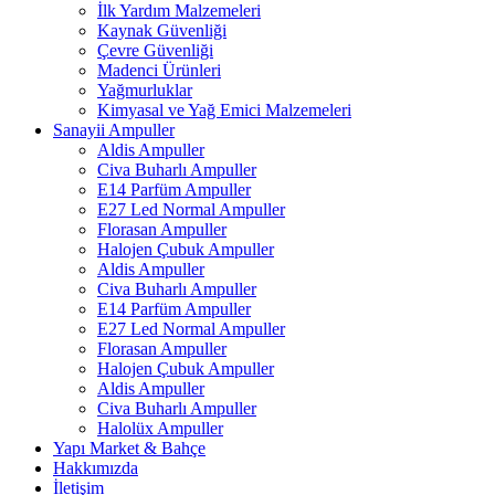
İlk Yardım Malzemeleri
Kaynak Güvenliği
Çevre Güvenliği
Madenci Ürünleri
Yağmurluklar
Kimyasal ve Yağ Emici Malzemeleri
Sanayii Ampuller
Aldis Ampuller
Civa Buharlı Ampuller
E14 Parfüm Ampuller
E27 Led Normal Ampuller
Florasan Ampuller
Halojen Çubuk Ampuller
Aldis Ampuller
Civa Buharlı Ampuller
E14 Parfüm Ampuller
E27 Led Normal Ampuller
Florasan Ampuller
Halojen Çubuk Ampuller
Aldis Ampuller
Civa Buharlı Ampuller
Halolüx Ampuller
Yapı Market & Bahçe
Hakkımızda
İletişim