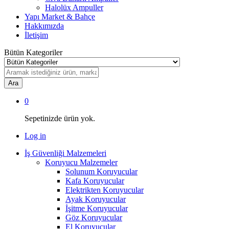
Halolüx Ampuller
Yapı Market & Bahçe
Hakkımızda
İletişim
Bütün Kategoriler
Ara
0
Sepetinizde ürün yok.
Log in
İş Güvenliği Malzemeleri
Koruyucu Malzemeler
Solunum Koruyucular
Kafa Koruyucular
Elektrikten Koruyucular
Ayak Koruyucular
İşitme Koruyucular
Göz Koruyucular
El Koruyucular