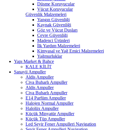
Düşme Koruyucular
Vücut Koruyucular
Güvenlik Malzemeleri
Yangın Güvenliği
Kaynak Güvenliği
Göz ve Vücut Duşları
Çevre Güvenliği
Madenci Ürünleri
İlk Yardım Malzemeleri
Kimyasal ve Yağ Emici Malzemeleri
Yağmurluklar
Yapı Market & Bahçe
KALE KİLİT
Sanayii Ampuller
Aldis Ampuller
Civa Buharlı Ampuller
Aldis Ampuller
Civa Buharlı Ampuller
E14 Parfüm Ampuller
Halojen Normal Ampuller
Halolüx Ampuller
Küçük Minyatür Ampuller
Küçük Tüp Ampuller
Led Seyir Fener Ampulleri Navigation
Seyir Fener Ampulleri Navigation