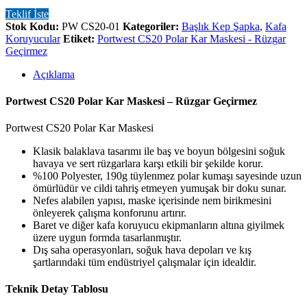
Teklif İste
Stok Kodu:
PW CS20-01
Kategoriler:
Başlık Kep Şapka
,
Kafa
Koruyucular
Etiket:
Portwest CS20 Polar Kar Maskesi - Rüzgar
Geçirmez
Açıklama
Portwest CS20 Polar Kar Maskesi – Rüzgar Geçirmez
Portwest CS20 Polar Kar Maskesi
Klasik balaklava tasarımı ile baş ve boyun bölgesini soğuk
havaya ve sert rüzgarlara karşı etkili bir şekilde korur.
%100 Polyester, 190g tüylenmez polar kumaşı sayesinde uzun
ömürlüdür ve cildi tahriş etmeyen yumuşak bir doku sunar.
Nefes alabilen yapısı, maske içerisinde nem birikmesini
önleyerek çalışma konforunu artırır.
Baret ve diğer kafa koruyucu ekipmanların altına giyilmek
üzere uygun formda tasarlanmıştır.
Dış saha operasyonları, soğuk hava depoları ve kış
şartlarındaki tüm endüstriyel çalışmalar için idealdir.
Teknik Detay Tablosu