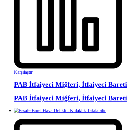
Karşılaştır
PAB İtfaiyeci Miğferi, İtfaiyeci Bareti
PAB İtfaiyeci Miğferi, İtfaiyeci Bareti