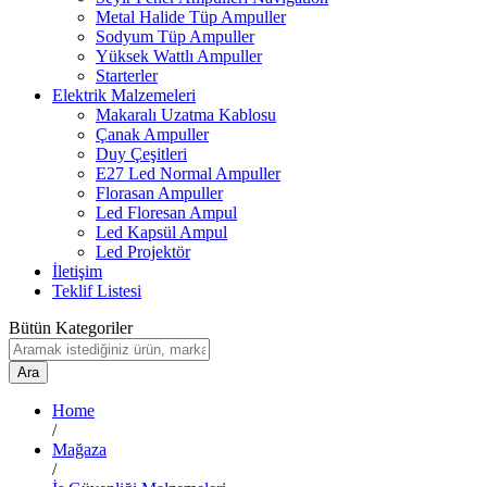
Metal Halide Tüp Ampuller
Sodyum Tüp Ampuller
Yüksek Wattlı Ampuller
Starterler
Elektrik Malzemeleri
Makaralı Uzatma Kablosu
Çanak Ampuller
Duy Çeşitleri
E27 Led Normal Ampuller
Florasan Ampuller
Led Floresan Ampul
Led Kapsül Ampul
Led Projektör
İletişim
Teklif Listesi
Bütün Kategoriler
Ara
Home
/
Mağaza
/