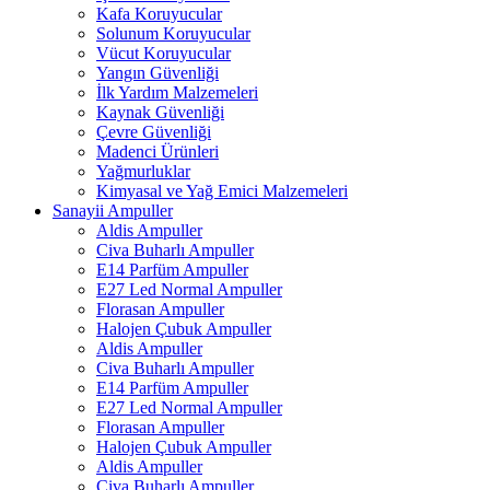
Kafa Koruyucular
Solunum Koruyucular
Vücut Koruyucular
Yangın Güvenliği
İlk Yardım Malzemeleri
Kaynak Güvenliği
Çevre Güvenliği
Madenci Ürünleri
Yağmurluklar
Kimyasal ve Yağ Emici Malzemeleri
Sanayii Ampuller
Aldis Ampuller
Civa Buharlı Ampuller
E14 Parfüm Ampuller
E27 Led Normal Ampuller
Florasan Ampuller
Halojen Çubuk Ampuller
Aldis Ampuller
Civa Buharlı Ampuller
E14 Parfüm Ampuller
E27 Led Normal Ampuller
Florasan Ampuller
Halojen Çubuk Ampuller
Aldis Ampuller
Civa Buharlı Ampuller