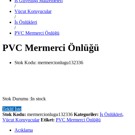
İş Güvenliği Malzemeleri
/
Vücut Koruyucular
/
İş Önlükleri
/
PVC Mermerci Önlüğü
PVC Mermerci Önlüğü
Stok Kodu:
mermercionlugu132336
Stok Durumu :
In stock
Teklif İste
Stok Kodu:
mermercionlugu132336
Kategoriler:
İş Önlükleri
,
Vücut Koruyucular
Etiket:
PVC Mermerci Önlüğü
Açıklama