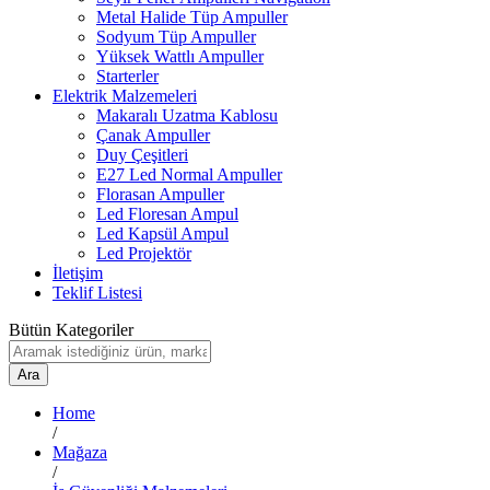
Metal Halide Tüp Ampuller
Sodyum Tüp Ampuller
Yüksek Wattlı Ampuller
Starterler
Elektrik Malzemeleri
Makaralı Uzatma Kablosu
Çanak Ampuller
Duy Çeşitleri
E27 Led Normal Ampuller
Florasan Ampuller
Led Floresan Ampul
Led Kapsül Ampul
Led Projektör
İletişim
Teklif Listesi
Bütün Kategoriler
Ara
Home
/
Mağaza
/