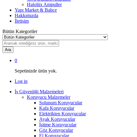
Halolüx Ampuller
Yapı Market & Bahçe
Hakkımızda
İletişim
Bütün Kategoriler
Ara
0
Sepetinizde ürün yok.
Log in
İş Güvenliği Malzemeleri
Koruyucu Malzemeler
Solunum Koruyucular
Kafa Koruyucular
Elektrikten Koruyucular
Ayak Koruyucular
İşitme Koruyucular
Göz Koruyucular
El Koruyucular