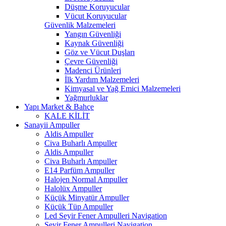
Düşme Koruyucular
Vücut Koruyucular
Güvenlik Malzemeleri
Yangın Güvenliği
Kaynak Güvenliği
Göz ve Vücut Duşları
Çevre Güvenliği
Madenci Ürünleri
İlk Yardım Malzemeleri
Kimyasal ve Yağ Emici Malzemeleri
Yağmurluklar
Yapı Market & Bahçe
KALE KİLİT
Sanayii Ampuller
Aldis Ampuller
Civa Buharlı Ampuller
Aldis Ampuller
Civa Buharlı Ampuller
E14 Parfüm Ampuller
Halojen Normal Ampuller
Halolüx Ampuller
Küçük Minyatür Ampuller
Küçük Tüp Ampuller
Led Seyir Fener Ampulleri Navigation
Seyir Fener Ampulleri Navigation