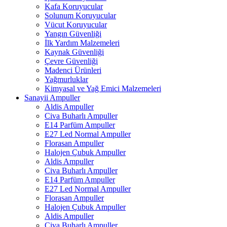
Kafa Koruyucular
Solunum Koruyucular
Vücut Koruyucular
Yangın Güvenliği
İlk Yardım Malzemeleri
Kaynak Güvenliği
Çevre Güvenliği
Madenci Ürünleri
Yağmurluklar
Kimyasal ve Yağ Emici Malzemeleri
Sanayii Ampuller
Aldis Ampuller
Civa Buharlı Ampuller
E14 Parfüm Ampuller
E27 Led Normal Ampuller
Florasan Ampuller
Halojen Çubuk Ampuller
Aldis Ampuller
Civa Buharlı Ampuller
E14 Parfüm Ampuller
E27 Led Normal Ampuller
Florasan Ampuller
Halojen Çubuk Ampuller
Aldis Ampuller
Civa Buharlı Ampuller