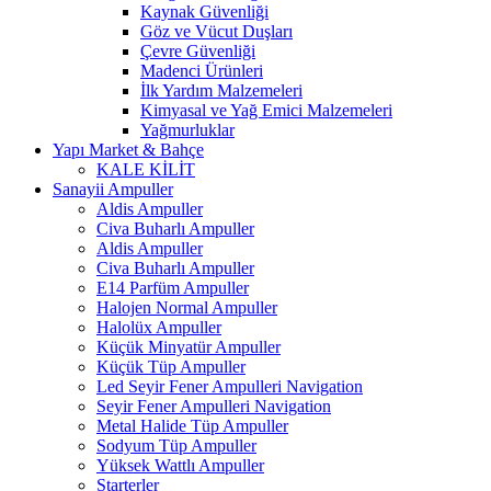
Kaynak Güvenliği
Göz ve Vücut Duşları
Çevre Güvenliği
Madenci Ürünleri
İlk Yardım Malzemeleri
Kimyasal ve Yağ Emici Malzemeleri
Yağmurluklar
Yapı Market & Bahçe
KALE KİLİT
Sanayii Ampuller
Aldis Ampuller
Civa Buharlı Ampuller
Aldis Ampuller
Civa Buharlı Ampuller
E14 Parfüm Ampuller
Halojen Normal Ampuller
Halolüx Ampuller
Küçük Minyatür Ampuller
Küçük Tüp Ampuller
Led Seyir Fener Ampulleri Navigation
Seyir Fener Ampulleri Navigation
Metal Halide Tüp Ampuller
Sodyum Tüp Ampuller
Yüksek Wattlı Ampuller
Starterler