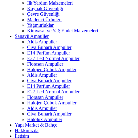
İlk Yardım Malzemeleri
Kaynak Güvenliği
Çevre Güvenliği
Madenci Ürünleri
Yağmurluklar
Kimyasal ve Yağ Emici Malzemeleri
Sanayii Ampuller
Aldis Ampuller
Civa Buharlı Ampuller
E14 Parfüm Ampuller
E27 Led Normal Ampuller
Florasan Ampuller
Halojen Çubuk Ampuller
Aldis Ampuller
Civa Buharlı Ampuller
E14 Parfüm Ampuller
E27 Led Normal Ampuller
Florasan Ampuller
Halojen Çubuk Ampuller
Aldis Ampuller
Civa Buharlı Ampuller
Halolüx Ampuller
Yapı Market & Bahçe
Hakkımızda
İletişim