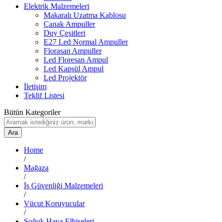
Elektrik Malzemeleri
Makaralı Uzatma Kablosu
Çanak Ampuller
Duy Çeşitleri
E27 Led Normal Ampuller
Florasan Ampuller
Led Floresan Ampul
Led Kapsül Ampul
Led Projektör
İletişim
Teklif Listesi
Bütün Kategoriler
Ara
Home
/
Mağaza
/
İş Güvenliği Malzemeleri
/
Vücut Koruyucular
/
Soğuk Hava Elbiseleri