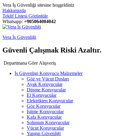
Vera İş Güvenliği sitesine hoşgeldiniz
Hakkımızda
Teklif Listesi Görüntüle
Whatsapp:
+905064084042
Vera İş Güvenliği
Güvenli Çalışmak Riski Azaltır.
Departmana Göre Alışveriş
İş Güvenligi Koruyucu Malzemeler
Göz ve Vücut Duşları
Ayak Koruyucular
Düşme Koruyucular
El Koruyucular
Elektrikten Koruyucular
Göz Koruyucular
İşitme Koruyucular
Kafa Koruyucular
Solunum Koruyucular
Vücut Koruyucular
Yangın Güvenliği