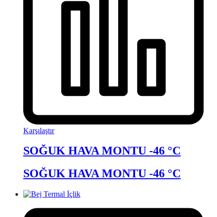
Karşılaştır
SOĞUK HAVA MONTU -46 °C
SOĞUK HAVA MONTU -46 °C