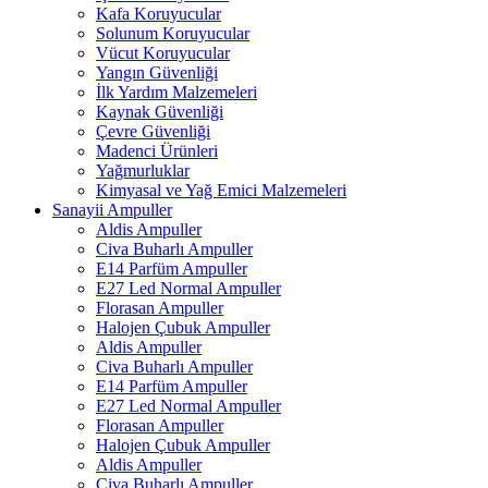
Kafa Koruyucular
Solunum Koruyucular
Vücut Koruyucular
Yangın Güvenliği
İlk Yardım Malzemeleri
Kaynak Güvenliği
Çevre Güvenliği
Madenci Ürünleri
Yağmurluklar
Kimyasal ve Yağ Emici Malzemeleri
Sanayii Ampuller
Aldis Ampuller
Civa Buharlı Ampuller
E14 Parfüm Ampuller
E27 Led Normal Ampuller
Florasan Ampuller
Halojen Çubuk Ampuller
Aldis Ampuller
Civa Buharlı Ampuller
E14 Parfüm Ampuller
E27 Led Normal Ampuller
Florasan Ampuller
Halojen Çubuk Ampuller
Aldis Ampuller
Civa Buharlı Ampuller