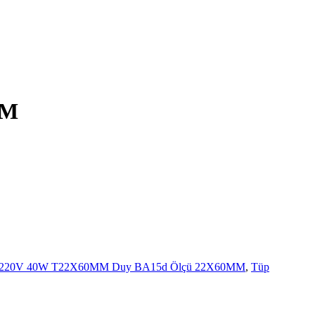
MM
r 220V 40W T22X60MM Duy BA15d Ölçü 22X60MM
,
Tüp