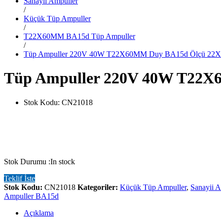
Sanayii Ampuller
/
Küçük Tüp Ampuller
/
T22X60MM BA15d Tüp Ampuller
/
Tüp Ampuller 220V 40W T22X60MM Duy BA15d Ölçü 2
Tüp Ampuller 220V 40W T22
Stok Kodu:
CN21018
Stok Durumu :
In stock
Teklif İste
Stok Kodu:
CN21018
Kategoriler:
Küçük Tüp Ampuller
,
Sanayii A
Ampuller BA15d
Açıklama