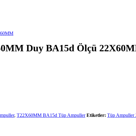
2X60MM
X60MM Duy BA15d Ölçü 22X60
mpuller
,
T22X60MM BA15d Tüp Ampuller
Etiketler:
Tüp Ampulle