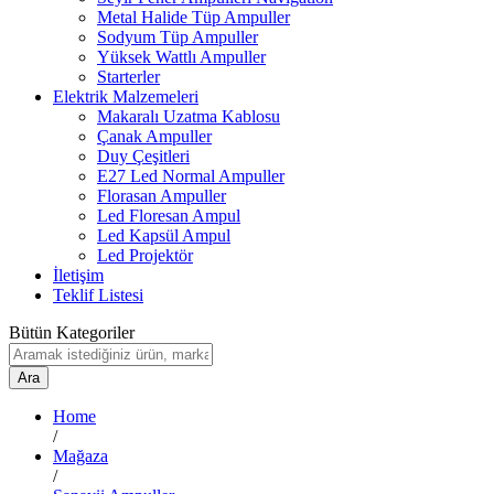
Metal Halide Tüp Ampuller
Sodyum Tüp Ampuller
Yüksek Wattlı Ampuller
Starterler
Elektrik Malzemeleri
Makaralı Uzatma Kablosu
Çanak Ampuller
Duy Çeşitleri
E27 Led Normal Ampuller
Florasan Ampuller
Led Floresan Ampul
Led Kapsül Ampul
Led Projektör
İletişim
Teklif Listesi
Bütün Kategoriler
Ara
Home
/
Mağaza
/