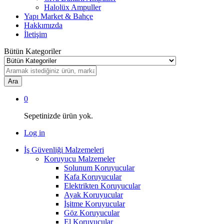
Halolüx Ampuller
Yapı Market & Bahçe
Hakkımızda
İletişim
Bütün Kategoriler
Ara
0
Sepetinizde ürün yok.
Log in
İş Güvenliği Malzemeleri
Koruyucu Malzemeler
Solunum Koruyucular
Kafa Koruyucular
Elektrikten Koruyucular
Ayak Koruyucular
İşitme Koruyucular
Göz Koruyucular
El Koruyucular