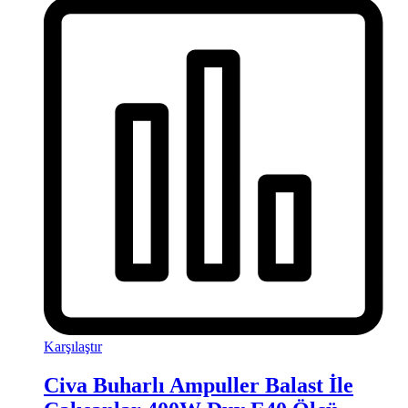
Karşılaştır
Civa Buharlı Ampuller Balast İle