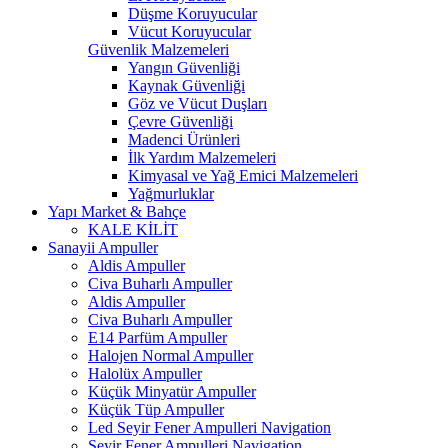
Düşme Koruyucular
Vücut Koruyucular
Güvenlik Malzemeleri
Yangın Güvenliği
Kaynak Güvenliği
Göz ve Vücut Duşları
Çevre Güvenliği
Madenci Ürünleri
İlk Yardım Malzemeleri
Kimyasal ve Yağ Emici Malzemeleri
Yağmurluklar
Yapı Market & Bahçe
KALE KİLİT
Sanayii Ampuller
Aldis Ampuller
Civa Buharlı Ampuller
Aldis Ampuller
Civa Buharlı Ampuller
E14 Parfüm Ampuller
Halojen Normal Ampuller
Halolüx Ampuller
Küçük Minyatür Ampuller
Küçük Tüp Ampuller
Led Seyir Fener Ampulleri Navigation
Seyir Fener Ampulleri Navigation