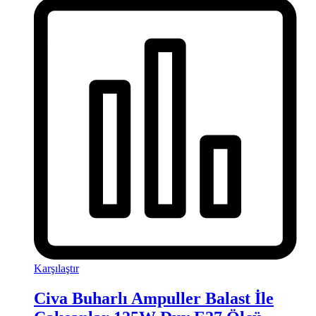
Karşılaştır
Civa Buharlı Ampuller Balast İle