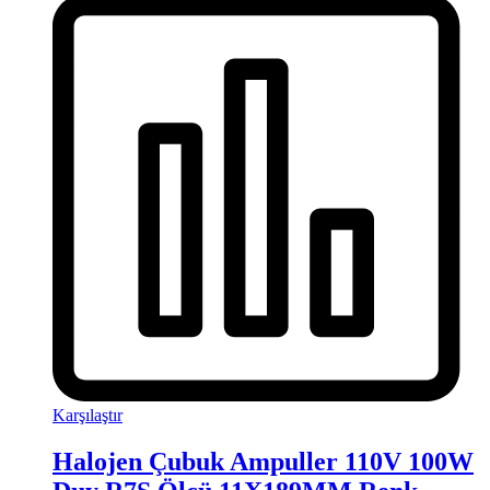
Karşılaştır
Halojen Çubuk Ampuller 110V 100W