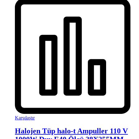
Karşılaştır
Halojen Tüp halo-t Ampuller 110 V