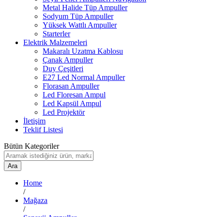
Metal Halide Tüp Ampuller
Sodyum Tüp Ampuller
Yüksek Wattlı Ampuller
Starterler
Elektrik Malzemeleri
Makaralı Uzatma Kablosu
Çanak Ampuller
Duy Çeşitleri
E27 Led Normal Ampuller
Florasan Ampuller
Led Floresan Ampul
Led Kapsül Ampul
Led Projektör
İletişim
Teklif Listesi
Bütün Kategoriler
Ara
Home
/
Mağaza
/