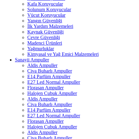
Kafa Koruyucular
Solunum Koruyucular
Vücut Koruyucular
Yangın Güvenliği
İlk Yardım Malzemeleri
Kaynak Güvenliği
Çevre Güvenliği
Madenci Ürünleri
Yağmurluklar
Kimyasal ve Yağ Emici Malzemeleri
Sanayii Ampuller
Aldis Ampuller
Civa Buharlı Ampuller
E14 Parfüm Ampuller
E27 Led Normal Ampuller
Florasan Ampuller
Halojen Çubuk Ampuller
Aldis Ampuller
Civa Buharlı Ampuller
E14 Parfüm Ampuller
E27 Led Normal Ampuller
Florasan Ampuller
Halojen Çubuk Ampuller
Aldis Ampuller
Civa Buharlı Ampuller