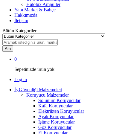
Halolüx Ampuller
Yapı Market & Bahçe
Hakkımızda
İletişim
Bütün Kategoriler
Ara
0
Sepetinizde ürün yok.
Log in
İş Güvenliği Malzemeleri
Koruyucu Malzemeler
Solunum Koruyucular
Kafa Koruyucular
Elektrikten Koruyucular
Ayak Koruyucular
İşitme Koruyucular
Göz Koruyucular
El Koruyucular