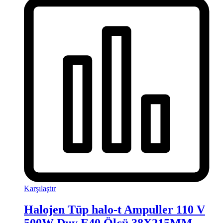
Karşılaştır
Halojen Tüp halo-t Ampuller 110 V