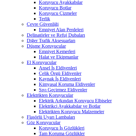
Koruyucu Ayakkabılar
Koruyucu Botlar
Koruyucu Çizmeler
Terlik
Çevre Güvenliği
Emniyet Alan Perdeleri
Delinatörler ve Refuj Dubaları
Diğer Trafik Aksesuarları
Düşme Koruyucular
Emniyet Kemerleri
Halat ve Ekipmanlar
El Koruyucular
Ansel İş Eldivenleri
Çelik Örgü Eldivenler
Kaynak İş Eldivenleri
Kimyasal Koruma Eldivenler
Sıvı Geçirmez Eldivenler
Elektrikten Koruyucular
Elektrik Arkından Koruyucu Elbiseler
Elektrikçi Ayakkabılar ve Botlar
Elektrikten Koruyucu Malzemeler
Flaşörlü Uyarı Lambaları
Göz Koruyucular
Koruyucu İş Gözlükleri
Tam Koruma Gözlükler