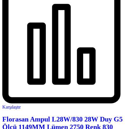
Karşılaştır
Florasan Ampul L28W/830 28W Duy G5
Ölçü 1149MM Lümen 2750 Renk 830