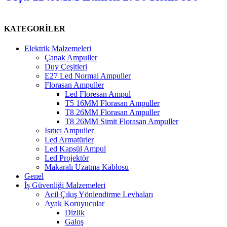
KATEGORİLER
Elektrik Malzemeleri
Çanak Ampuller
Duy Çeşitleri
E27 Led Normal Ampuller
Florasan Ampuller
Led Floresan Ampul
T5 16MM Florasan Ampuller
T8 26MM Florasan Ampuller
T8 26MM Simit Florasan Ampuller
Isıtıcı Ampuller
Led Armatürler
Led Kapsül Ampul
Led Projektör
Makaralı Uzatma Kablosu
Genel
İş Güvenliği Malzemeleri
Acil Çıkış Yönlendirme Levhaları
Ayak Koruyucular
Dizlik
Galoş