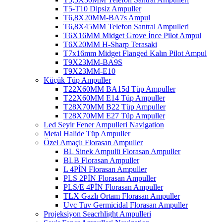
T5-T10 Dipsiz Ampuller
T6,8X20MM-BA7s Ampul
T6,8X45MM Telefon Santral Ampulleri
T6X16MM Midget Grove İnce Pilot Ampul
T6X20MM H-Sharp Terasaki
T7x16mm Midget Flanged Kalın Pilot Ampul
T9X23MM-BA9S
T9X23MM-E10
Küçük Tüp Ampuller
T22X60MM BA15d Tüp Ampuller
T22X60MM E14 Tüp Ampuller
T28X70MM B22 Tüp Ampuller
T28X70MM E27 Tüp Ampuller
Led Seyir Fener Ampulleri Navigation
Metal Halide Tüp Ampuller
Özel Amaçlı Florasan Ampuller
BL Sinek Ampulü Florasan Ampuller
BLB Florasan Ampuller
L 4PİN Florasan Ampuller
PLS 2PİN Florasan Ampuller
PLS/E 4PİN Florasan Ampuller
TLX Gazlı Ortam Florasan Ampuller
Uvc Tuv Germicidal Florasan Ampuller
Projeksiyon Seacrhlight Ampulleri