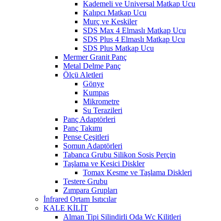
Kademeli ve Universal Matkap Ucu
Kalıpcı Matkap Ucu
Murç ve Keskiler
SDS Max 4 Elmaslı Matkap Ucu
SDS Plus 4 Elmaslı Matkap Ucu
SDS Plus Matkap Ucu
Mermer Granit Panç
Metal Delme Panç
Ölçü Aletleri
Gönye
Kumpas
Mikrometre
Su Terazileri
Panç Adaptörleri
Panç Takımı
Pense Çeşitleri
Somun Adaptörleri
Tabanca Grubu Silikon Sosis Perçin
Taşlama ve Kesici Diskler
Tomax Kesme ve Taşlama Diskleri
Testere Grubu
Zımpara Grupları
İnfrared Ortam Isıtıcılar
KALE KİLİT
Alman Tipi Silindirli Oda Wc Kilitleri