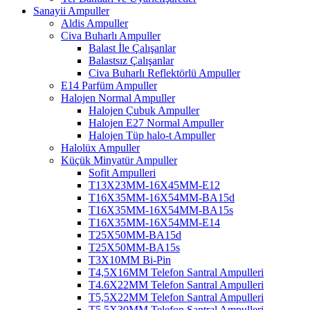
Sanayii Ampuller
Aldis Ampuller
Civa Buharlı Ampuller
Balast İle Çalışanlar
Balastsız Çalışanlar
Civa Buharlı Reflektörlü Ampuller
E14 Parfüm Ampuller
Halojen Normal Ampuller
Halojen Çubuk Ampuller
Halojen E27 Normal Ampuller
Halojen Tüp halo-t Ampuller
Halolüx Ampuller
Küçük Minyatür Ampuller
Sofit Ampulleri
T13X23MM-16X45MM-E12
T16X35MM-16X54MM-BA15d
T16X35MM-16X54MM-BA15s
T16X35MM-16X54MM-E14
T25X50MM-BA15d
T25X50MM-BA15s
T3X10MM Bi-Pin
T4,5X16MM Telefon Santral Ampulleri
T4.6X22MM Telefon Santral Ampulleri
T5,5X22MM Telefon Santral Ampulleri
T5,5X30MM Telefon Santral Ampulleri