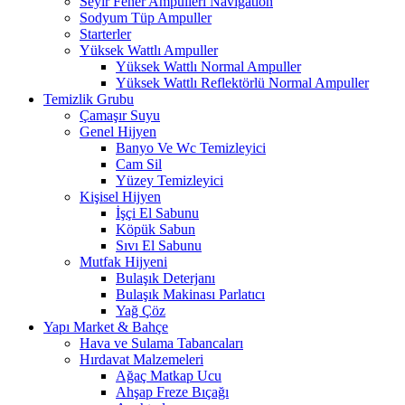
Seyir Fener Ampulleri Navigation
Sodyum Tüp Ampuller
Starterler
Yüksek Wattlı Ampuller
Yüksek Wattlı Normal Ampuller
Yüksek Wattlı Reflektörlü Normal Ampuller
Temizlik Grubu
Çamaşır Suyu
Genel Hijyen
Banyo Ve Wc Temizleyici
Cam Sil
Yüzey Temizleyici
Kişisel Hijyen
İşçi El Sabunu
Köpük Sabun
Sıvı El Sabunu
Mutfak Hijyeni
Bulaşık Deterjanı
Bulaşık Makinası Parlatıcı
Yağ Çöz
Yapı Market & Bahçe
Hava ve Sulama Tabancaları
Hırdavat Malzemeleri
Ağaç Matkap Ucu
Ahşap Freze Bıçağı