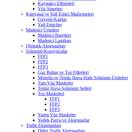
Kaynakçı Elbiseleri
Yüz Siperleri
Kimyasal ve Yağ Emici Malzemeleri
Güvenli Kaplar
Yağ Emiciler
Madenci Ürünleri
Madenci Baretleri
Madenci Lambası
Otopark Aksesuarları
Solunum Koruyucular
FFP1
FFP2
FFP3
Gaz Buhar ve Toz Filtreleri
Motorlu ve Temiz Hava Hatlı Solunum Üniteleri
Tam Yüz Maskeler
Temiz Hava Solunum Setleri
Toz Maskeleri
FFP1
FFP2
FFP3
Yarım Yüz Maskeler
Yedek Parça ve Aksesuarlar
Trafik Ekipmanları
Diğer Trafik Aksesuarları