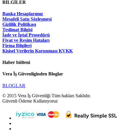
BİLGİLER
Banka Hesaplarımız
Mesafeli Satış Sözleşmesi
Gizlilik Politikası
Teslimat Bilgisi
İade ve İptal Prosedürü
Fiyat ve Resim Hataları
Firma Bilgileri
Kişisel Verilerin Korunması KVKK
Haber bülteni
Vera İş Güvenliginden Bloglar
BLOGLAR
© 2015 Vera İş Güvenliği Tüm hakları Saklıdır.
Güvenli Ödeme Kullanıyoruz