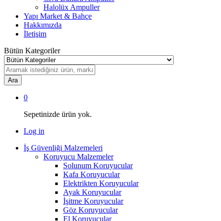
Halolüx Ampuller
Yapı Market & Bahçe
Hakkımızda
İletişim
Bütün Kategoriler
Ara
0
Sepetinizde ürün yok.
Log in
İş Güvenliği Malzemeleri
Koruyucu Malzemeler
Solunum Koruyucular
Kafa Koruyucular
Elektrikten Koruyucular
Ayak Koruyucular
İşitme Koruyucular
Göz Koruyucular
El Koruyucular