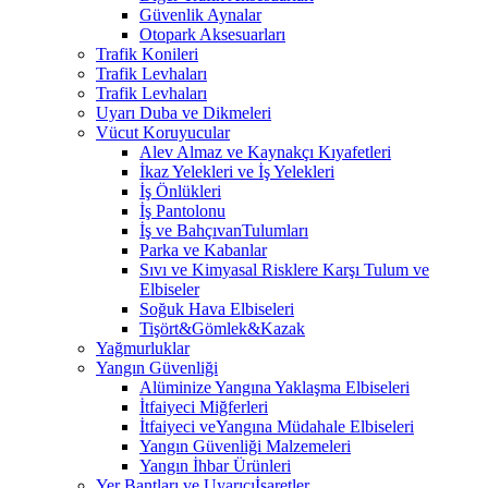
Güvenlik Aynalar
Otopark Aksesuarları
Trafik Konileri
Trafik Levhaları
Trafik Levhaları
Uyarı Duba ve Dikmeleri
Vücut Koruyucular
Alev Almaz ve Kaynakçı Kıyafetleri
İkaz Yelekleri ve İş Yelekleri
İş Önlükleri
İş Pantolonu
İş ve BahçıvanTulumları
Parka ve Kabanlar
Sıvı ve Kimyasal Risklere Karşı Tulum ve
Elbiseler
Soğuk Hava Elbiseleri
Tişört&Gömlek&Kazak
Yağmurluklar
Yangın Güvenliği
Alüminize Yangına Yaklaşma Elbiseleri
İtfaiyeci Miğferleri
İtfaiyeci veYangına Müdahale Elbiseleri
Yangın Güvenliği Malzemeleri
Yangın İhbar Ürünleri
Yer Bantları ve Uyarıcıİşaretler