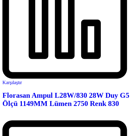
Karşılaştır
Florasan Ampul L28W/830 28W Duy G5
Ölçü 1149MM Lümen 2750 Renk 830