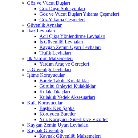
Göz ve Vücut Duşları
Göz Duşu Solüsyonları
Göz ve Vucut Duşları Yıkama Çeşmeleri
Göz Yıkama Çeşmeleri
Güvenlik Aynalar
İkaz Levhaları
Acil Çıkış Yönlendirme Levhaları
İş Güvenliği Levhaları
Kaygan Zemin Uyarı Levhaları
Trafik Levhaları
İlk Yardım Malzemeleri
Yardım Araç ve Gereçleri
İş Güvenliği Levhaları
İşitme Koruyucular
Barete Takılır Kulaklıklar
Gürültü Önleyici Kulaklıklar
Kulak Tıkaçları
Kulaklık Yedek Aksesuarları
Kafa Koruyucular
Başlık Kep Şapka
Koruyucu Baretler
Yüz Koruyucu Siperlik ve Vizörler
Kaygan Zemin Uyarı Levhaları
Kaynak Güvenliği
Kaynak Güvenliği Malzemeleri