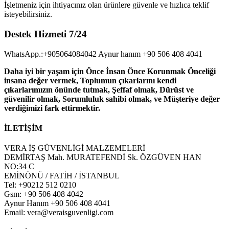
İşletmeniz için ihtiyacınız olan ürünlere güvenle ve hızlıca teklif
isteyebilirsiniz.
Destek Hizmeti 7/24
WhatsApp.:+905064084042 Aynur hanım +90 506 408 4041
Daha iyi bir yaşam için Önce İnsan Önce Korunmak Önceliği
insana değer vermek, Toplumun çıkarlarını kendi
çıkarlarımızın önünde tutmak, Şeffaf olmak, Dürüst ve
güvenilir olmak, Sorumluluk sahibi olmak, ve Müşteriye değer
verdiğimizi fark ettirmektir.
İLETİŞİM
VERA İŞ GÜVENLİGİ MALZEMELERİ
DEMİRTAŞ Mah. MURATEFENDİ Sk. ÖZGÜVEN HAN
NO:34 C
EMİNÖNÜ / FATİH / İSTANBUL
Tel: +90212 512 0210
Gsm: +90 506 408 4042
Aynur Hanım +90 506 408 4041
Email: vera@veraisguvenligi.com