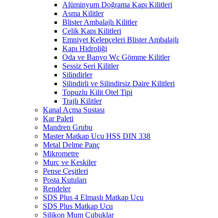
Alüminyum Doğrama Kapı Kilitleri
Asma Kilitler
Blister Ambalajlı Kilitler
Çelik Kapı Kilitleri
Emniyet Kelepçeleri Blister Ambalajlı
Kapı Hidroliği
Oda ve Banyo Wc Gömme Kilitler
Sessiz Seri Kilitler
Silindirler
Silindirli ve Silindirsiz Daire Kilitleri
Topuzlu Kilit Otel Tipi
Trajlı Kilitler
Kanal Açma Sustası
Kar Paleti
Mandren Grubu
Master Matkap Ucu HSS DIN 338
Metal Delme Panç
Mikrometre
Murç ve Keskiler
Pense Çeşitleri
Posta Kutuları
Rendeler
SDS Plus 4 Elmaslı Matkap Ucu
SDS Plus Matkap Ucu
Silikon Mum Çubuklar