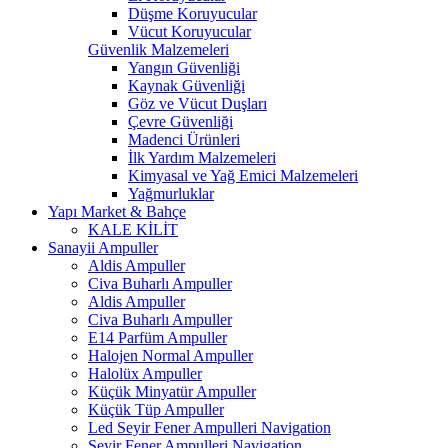
Düşme Koruyucular
Vücut Koruyucular
Güvenlik Malzemeleri
Yangın Güvenliği
Kaynak Güvenliği
Göz ve Vücut Duşları
Çevre Güvenliği
Madenci Ürünleri
İlk Yardım Malzemeleri
Kimyasal ve Yağ Emici Malzemeleri
Yağmurluklar
Yapı Market & Bahçe
KALE KİLİT
Sanayii Ampuller
Aldis Ampuller
Civa Buharlı Ampuller
Aldis Ampuller
Civa Buharlı Ampuller
E14 Parfüm Ampuller
Halojen Normal Ampuller
Halolüx Ampuller
Küçük Minyatür Ampuller
Küçük Tüp Ampuller
Led Seyir Fener Ampulleri Navigation
Seyir Fener Ampulleri Navigation