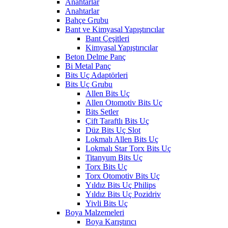
Anahtarlar
Anahtarlar
Bahçe Grubu
Bant ve Kimyasal Yapıştırıcılar
Bant Çeşitleri
Kimyasal Yapıştırıcılar
Beton Delme Panç
Bi Metal Panç
Bits Uç Adaptörleri
Bits Uç Grubu
Allen Bits Uç
Allen Otomotiv Bits Uç
Bits Setler
Çift Taraftlı Bits Uç
Düz Bits Uç Slot
Lokmalı Allen Bits Uç
Lokmalı Star Torx Bits Uç
Titanyum Bits Uç
Torx Bits Uç
Torx Otomotiv Bits Uç
Yıldız Bits Uç Philips
Yıldız Bits Uç Pozidriv
Yivli Bits Uç
Boya Malzemeleri
Boya Karıştırıcı