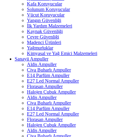
Kafa Koruyucular
Solunum Koruyucular
Vücut Koruyucular
Yangın Güvenliği
İlk Yardım Malzemeleri
Kaynak Güvenliği
Çevre Güvenliği
Madenci Ürünleri
Yağmurluklar
Kimyasal ve Yağ Emici Malzemeleri
Sanayii Ampuller
Aldis Ampuller
Civa Buharlı Ampuller
E14 Parfüm Ampuller
E27 Led Normal Ampuller
Florasan Ampuller
Halojen Çubuk Ampuller
Aldis Ampuller
Civa Buharlı Ampuller
E14 Parfüm Ampuller
E27 Led Normal Ampuller
Florasan Ampuller
Halojen Çubuk Ampuller
Aldis Ampuller
Civa Buharlı Ampuller