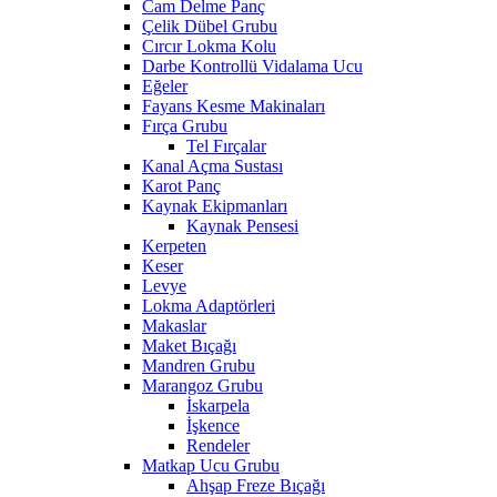
Cam Delme Panç
Çelik Dübel Grubu
Cırcır Lokma Kolu
Darbe Kontrollü Vidalama Ucu
Eğeler
Fayans Kesme Makinaları
Fırça Grubu
Tel Fırçalar
Kanal Açma Sustası
Karot Panç
Kaynak Ekipmanları
Kaynak Pensesi
Kerpeten
Keser
Levye
Lokma Adaptörleri
Makaslar
Maket Bıçağı
Mandren Grubu
Marangoz Grubu
İskarpela
İşkence
Rendeler
Matkap Ucu Grubu
Ahşap Freze Bıçağı