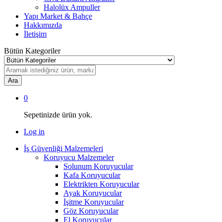
Halolüx Ampuller
Yapı Market & Bahçe
Hakkımızda
İletişim
Bütün Kategoriler
Ara
0
Sepetinizde ürün yok.
Log in
İş Güvenliği Malzemeleri
Koruyucu Malzemeler
Solunum Koruyucular
Kafa Koruyucular
Elektrikten Koruyucular
Ayak Koruyucular
İşitme Koruyucular
Göz Koruyucular
El Koruyucular