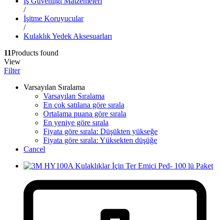
İş Güvenliği Malzemeleri
/
İşitme Koruyucular
/
Kulaklık Yedek Aksesuarları
11
Products found
View
Filter
Varsayılan Sıralama
Varsayılan Sıralama
En çok satılana göre sırala
Ortalama puana göre sırala
En yeniye göre sırala
Fiyata göre sırala: Düşükten yükseğe
Fiyata göre sırala: Yüksekten düşüğe
Cancel