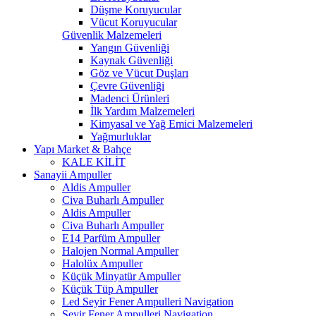
Düşme Koruyucular
Vücut Koruyucular
Güvenlik Malzemeleri
Yangın Güvenliği
Kaynak Güvenliği
Göz ve Vücut Duşları
Çevre Güvenliği
Madenci Ürünleri
İlk Yardım Malzemeleri
Kimyasal ve Yağ Emici Malzemeleri
Yağmurluklar
Yapı Market & Bahçe
KALE KİLİT
Sanayii Ampuller
Aldis Ampuller
Civa Buharlı Ampuller
Aldis Ampuller
Civa Buharlı Ampuller
E14 Parfüm Ampuller
Halojen Normal Ampuller
Halolüx Ampuller
Küçük Minyatür Ampuller
Küçük Tüp Ampuller
Led Seyir Fener Ampulleri Navigation
Seyir Fener Ampulleri Navigation