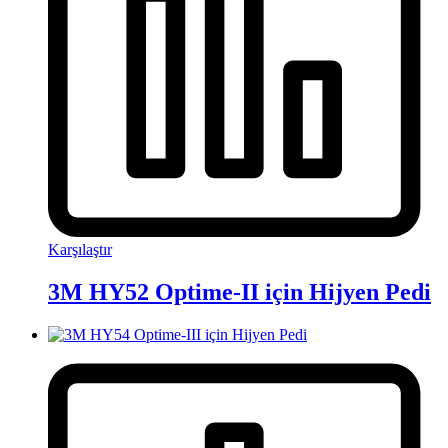
Karşılaştır
3M HY52 Optime-II için Hijyen Pedi