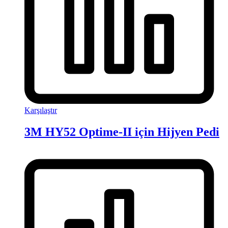
Karşılaştır
3M HY52 Optime-II için Hijyen Pedi