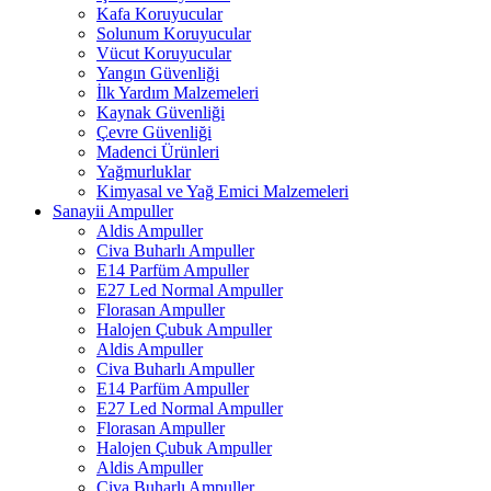
Kafa Koruyucular
Solunum Koruyucular
Vücut Koruyucular
Yangın Güvenliği
İlk Yardım Malzemeleri
Kaynak Güvenliği
Çevre Güvenliği
Madenci Ürünleri
Yağmurluklar
Kimyasal ve Yağ Emici Malzemeleri
Sanayii Ampuller
Aldis Ampuller
Civa Buharlı Ampuller
E14 Parfüm Ampuller
E27 Led Normal Ampuller
Florasan Ampuller
Halojen Çubuk Ampuller
Aldis Ampuller
Civa Buharlı Ampuller
E14 Parfüm Ampuller
E27 Led Normal Ampuller
Florasan Ampuller
Halojen Çubuk Ampuller
Aldis Ampuller
Civa Buharlı Ampuller