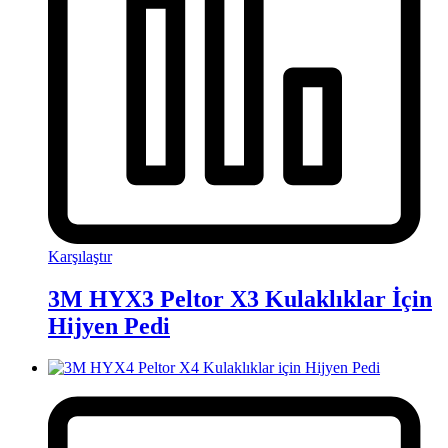
Karşılaştır
3M HYX3 Peltor X3 Kulaklıklar İçin
Hijyen Pedi