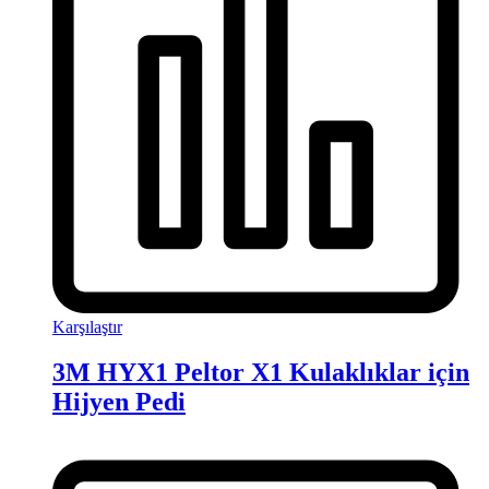
Karşılaştır
3M HYX1 Peltor X1 Kulaklıklar için
Hijyen Pedi