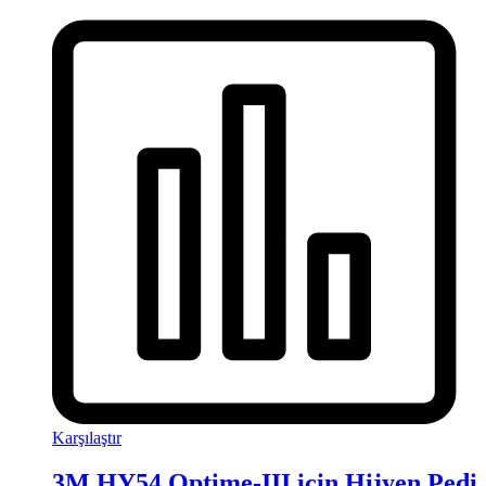
Karşılaştır
3M HY54 Optime-III için Hijyen Pedi