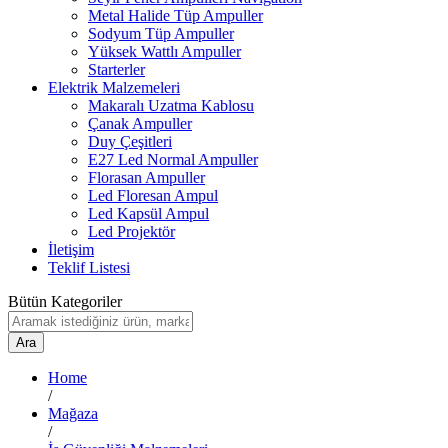
Metal Halide Tüp Ampuller
Sodyum Tüp Ampuller
Yüksek Wattlı Ampuller
Starterler
Elektrik Malzemeleri
Makaralı Uzatma Kablosu
Çanak Ampuller
Duy Çeşitleri
E27 Led Normal Ampuller
Florasan Ampuller
Led Floresan Ampul
Led Kapsül Ampul
Led Projektör
İletişim
Teklif Listesi
Bütün Kategoriler
Ara
Home
/
Mağaza
/