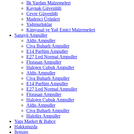
İlk Yardım Malzemeleri
Kaynak Güvenliği
Çevre Güvenliği
Madenci Ürünleri
Yağmurluklar
Kimyasal ve Yağ Emici Malzemeleri
Sanayii Ampuller
Aldis Ampuller
Civa Buharlı Ampuller
E14 Parfüm Ampuller
E27 Led Normal Ampuller
Florasan Ampuller
Halojen Çubuk Ampuller
Aldis Ampuller
Civa Buharlı Ampuller
E14 Parfüm Ampuller
E27 Led Normal Ampuller
Florasan Ampuller
Halojen Çubuk Ampuller
Aldis Ampuller
Civa Buharlı Ampuller
Halolüx Ampuller
Yapı Market & Bahçe
Hakkımızda
İletişim