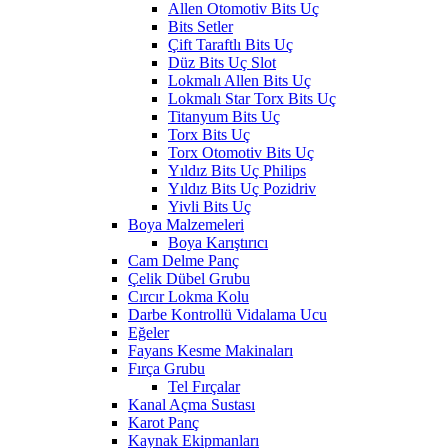
Allen Otomotiv Bits Uç
Bits Setler
Çift Taraftlı Bits Uç
Düz Bits Uç Slot
Lokmalı Allen Bits Uç
Lokmalı Star Torx Bits Uç
Titanyum Bits Uç
Torx Bits Uç
Torx Otomotiv Bits Uç
Yıldız Bits Uç Philips
Yıldız Bits Uç Pozidriv
Yivli Bits Uç
Boya Malzemeleri
Boya Karıştırıcı
Cam Delme Panç
Çelik Dübel Grubu
Cırcır Lokma Kolu
Darbe Kontrollü Vidalama Ucu
Eğeler
Fayans Kesme Makinaları
Fırça Grubu
Tel Fırçalar
Kanal Açma Sustası
Karot Panç
Kaynak Ekipmanları