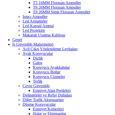
T5 16MM Florasan Ampuller
T8 26MM Florasan Ampuller
T8 26MM Simit Florasan Ampuller
Isıtıcı Ampuller
Led Armatürler
Led Kapsül Ampul
Led Projektör
Makaralı Uzatma Kablosu
Genel
İş Güvenliği Malzemeleri
Acil Çıkış Yönlendirme Levhaları
Ayak Koruyucular
Dizlik
Galoş
Koruyucu Ayakkabılar
Koruyucu Botlar
Koruyucu Çizmeler
Terlik
Çevre Güvenliği
Emniyet Alan Perdeleri
Delinatörler ve Refuj Dubaları
Diğer Trafik Aksesuarları
Düşme Koruyucular
Emniyet Kemerleri
Halat ve Ekipmanlar