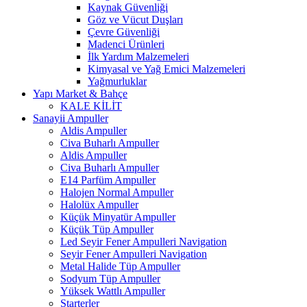
Kaynak Güvenliği
Göz ve Vücut Duşları
Çevre Güvenliği
Madenci Ürünleri
İlk Yardım Malzemeleri
Kimyasal ve Yağ Emici Malzemeleri
Yağmurluklar
Yapı Market & Bahçe
KALE KİLİT
Sanayii Ampuller
Aldis Ampuller
Civa Buharlı Ampuller
Aldis Ampuller
Civa Buharlı Ampuller
E14 Parfüm Ampuller
Halojen Normal Ampuller
Halolüx Ampuller
Küçük Minyatür Ampuller
Küçük Tüp Ampuller
Led Seyir Fener Ampulleri Navigation
Seyir Fener Ampulleri Navigation
Metal Halide Tüp Ampuller
Sodyum Tüp Ampuller
Yüksek Wattlı Ampuller
Starterler