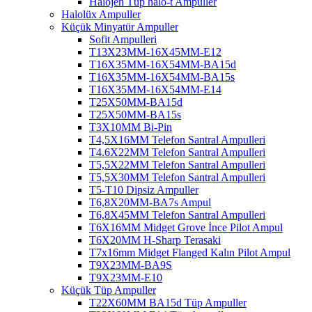
Halojen Tüp halo-t Ampuller
Halolüx Ampuller
Küçük Minyatür Ampuller
Sofit Ampulleri
T13X23MM-16X45MM-E12
T16X35MM-16X54MM-BA15d
T16X35MM-16X54MM-BA15s
T16X35MM-16X54MM-E14
T25X50MM-BA15d
T25X50MM-BA15s
T3X10MM Bi-Pin
T4,5X16MM Telefon Santral Ampulleri
T4.6X22MM Telefon Santral Ampulleri
T5,5X22MM Telefon Santral Ampulleri
T5,5X30MM Telefon Santral Ampulleri
T5-T10 Dipsiz Ampuller
T6,8X20MM-BA7s Ampul
T6,8X45MM Telefon Santral Ampulleri
T6X16MM Midget Grove İnce Pilot Ampul
T6X20MM H-Sharp Terasaki
T7x16mm Midget Flanged Kalın Pilot Ampul
T9X23MM-BA9S
T9X23MM-E10
Küçük Tüp Ampuller
T22X60MM BA15d Tüp Ampuller