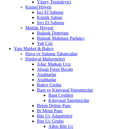
Yüzey Temizleyici
Kişisel Hijyen
İşçi El Sabunu
Köpük Sabun
Sıvı El Sabunu
Mutfak Hijyeni
Bulaşık Deterjanı
Bulaşık Makinası Parlatıcı
Yağ Çöz
Yapı Market & Bahçe
Hava ve Sulama Tabancaları
Hırdavat Malzemeleri
Ağaç Matkap Ucu
Ahşap Freze Bıçağı
Anahtarlar
Anahtarlar
Bahçe Grubu
Bant ve Kimyasal Yapıştırıcılar
Bant Çeşitleri
Kimyasal Yapıştırıcılar
Beton Delme Panç
Bi Metal Panç
Bits Uç Adaptörleri
Bits Uç Grubu
Allen Bits Uç