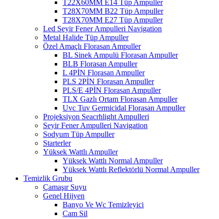
T22X60MM E14 Tüp Ampuller
T28X70MM B22 Tüp Ampuller
T28X70MM E27 Tüp Ampuller
Led Seyir Fener Ampulleri Navigation
Metal Halide Tüp Ampuller
Özel Amaçlı Florasan Ampuller
BL Sinek Ampulü Florasan Ampuller
BLB Florasan Ampuller
L 4PİN Florasan Ampuller
PLS 2PİN Florasan Ampuller
PLS/E 4PİN Florasan Ampuller
TLX Gazlı Ortam Florasan Ampuller
Uvc Tuv Germicidal Florasan Ampuller
Projeksiyon Seacrhlight Ampulleri
Seyir Fener Ampulleri Navigation
Sodyum Tüp Ampuller
Starterler
Yüksek Wattlı Ampuller
Yüksek Wattlı Normal Ampuller
Yüksek Wattlı Reflektörlü Normal Ampuller
Temizlik Grubu
Çamaşır Suyu
Genel Hijyen
Banyo Ve Wc Temizleyici
Cam Sil