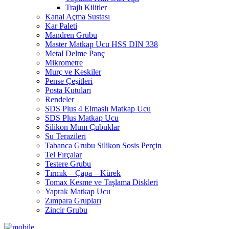
Trajlı Kilitler
Kanal Açma Sustası
Kar Paleti
Mandren Grubu
Master Matkap Ucu HSS DIN 338
Metal Delme Panç
Mikrometre
Murç ve Keskiler
Pense Çeşitleri
Posta Kutuları
Rendeler
SDS Plus 4 Elmaslı Matkap Ucu
SDS Plus Matkap Ucu
Silikon Mum Çubuklar
Su Terazileri
Tabanca Grubu Silikon Sosis Perçin
Tel Fırçalar
Testere Grubu
Tırmık – Çapa – Kürek
Tomax Kesme ve Taşlama Diskleri
Yaprak Matkap Ucu
Zımpara Grupları
Zincir Grubu