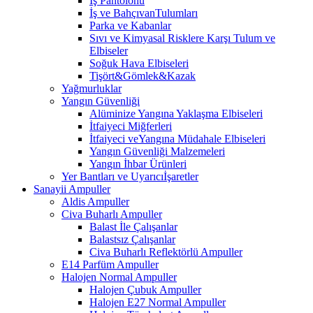
İş Pantolonu
İş ve BahçıvanTulumları
Parka ve Kabanlar
Sıvı ve Kimyasal Risklere Karşı Tulum ve
Elbiseler
Soğuk Hava Elbiseleri
Tişört&Gömlek&Kazak
Yağmurluklar
Yangın Güvenliği
Alüminize Yangına Yaklaşma Elbiseleri
İtfaiyeci Miğferleri
İtfaiyeci veYangına Müdahale Elbiseleri
Yangın Güvenliği Malzemeleri
Yangın İhbar Ürünleri
Yer Bantları ve Uyarıcıİşaretler
Sanayii Ampuller
Aldis Ampuller
Civa Buharlı Ampuller
Balast İle Çalışanlar
Balastsız Çalışanlar
Civa Buharlı Reflektörlü Ampuller
E14 Parfüm Ampuller
Halojen Normal Ampuller
Halojen Çubuk Ampuller
Halojen E27 Normal Ampuller