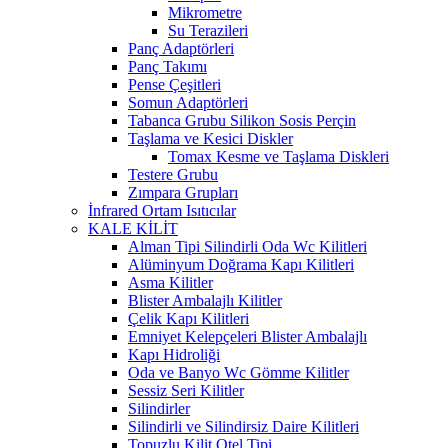
Mikrometre
Su Terazileri
Panç Adaptörleri
Panç Takımı
Pense Çeşitleri
Somun Adaptörleri
Tabanca Grubu Silikon Sosis Perçin
Taşlama ve Kesici Diskler
Tomax Kesme ve Taşlama Diskleri
Testere Grubu
Zımpara Grupları
İnfrared Ortam Isıtıcılar
KALE KİLİT
Alman Tipi Silindirli Oda Wc Kilitleri
Alüminyum Doğrama Kapı Kilitleri
Asma Kilitler
Blister Ambalajlı Kilitler
Çelik Kapı Kilitleri
Emniyet Kelepçeleri Blister Ambalajlı
Kapı Hidroliği
Oda ve Banyo Wc Gömme Kilitler
Sessiz Seri Kilitler
Silindirler
Silindirli ve Silindirsiz Daire Kilitleri
Topuzlu Kilit Otel Tipi