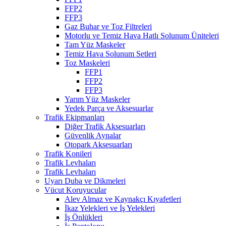
FFP2
FFP3
Gaz Buhar ve Toz Filtreleri
Motorlu ve Temiz Hava Hatlı Solunum Üniteleri
Tam Yüz Maskeler
Temiz Hava Solunum Setleri
Toz Maskeleri
FFP1
FFP2
FFP3
Yarım Yüz Maskeler
Yedek Parça ve Aksesuarlar
Trafik Ekipmanları
Diğer Trafik Aksesuarları
Güvenlik Aynalar
Otopark Aksesuarları
Trafik Konileri
Trafik Levhaları
Trafik Levhaları
Uyarı Duba ve Dikmeleri
Vücut Koruyucular
Alev Almaz ve Kaynakçı Kıyafetleri
İkaz Yelekleri ve İş Yelekleri
İş Önlükleri