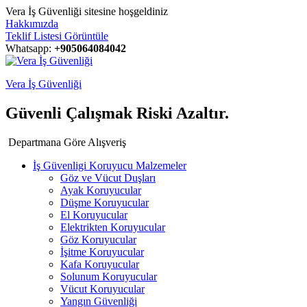
Vera İş Güvenliği sitesine hoşgeldiniz
Hakkımızda
Teklif Listesi Görüntüle
Whatsapp:
+905064084042
Vera İş Güvenliği
Güvenli Çalışmak Riski Azaltır.
Departmana Göre Alışveriş
İş Güvenligi Koruyucu Malzemeler
Göz ve Vücut Duşları
Ayak Koruyucular
Düşme Koruyucular
El Koruyucular
Elektrikten Koruyucular
Göz Koruyucular
İşitme Koruyucular
Kafa Koruyucular
Solunum Koruyucular
Vücut Koruyucular
Yangın Güvenliği