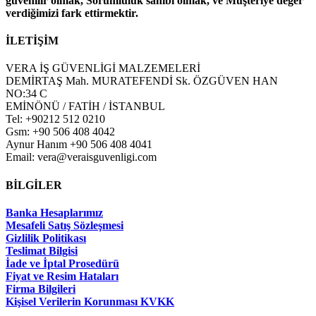
güvenilir olmak, Sorumluluk sahibi olmak, ve Müşteriye değer
verdiğimizi fark ettirmektir.
İLETİŞİM
VERA İŞ GÜVENLİGİ MALZEMELERİ
DEMİRTAŞ Mah. MURATEFENDİ Sk. ÖZGÜVEN HAN
NO:34 C
EMİNÖNÜ / FATİH / İSTANBUL
Tel: +90212 512 0210
Gsm: +90 506 408 4042
Aynur Hanım +90 506 408 4041
Email: vera@veraisguvenligi.com
BİLGİLER
Banka Hesaplarımız
Mesafeli Satış Sözleşmesi
Gizlilik Politikası
Teslimat Bilgisi
İade ve İptal Prosedürü
Fiyat ve Resim Hataları
Firma Bilgileri
Kişisel Verilerin Korunması KVKK