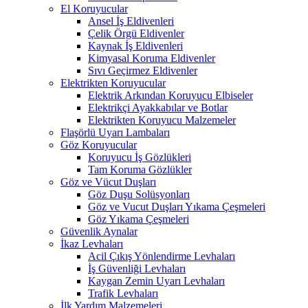
El Koruyucular
Ansel İş Eldivenleri
Çelik Örgü Eldivenler
Kaynak İş Eldivenleri
Kimyasal Koruma Eldivenler
Sıvı Geçirmez Eldivenler
Elektrikten Koruyucular
Elektrik Arkından Koruyucu Elbiseler
Elektrikçi Ayakkabılar ve Botlar
Elektrikten Koruyucu Malzemeler
Flaşörlü Uyarı Lambaları
Göz Koruyucular
Koruyucu İş Gözlükleri
Tam Koruma Gözlükler
Göz ve Vücut Duşları
Göz Duşu Solüsyonları
Göz ve Vucut Duşları Yıkama Çeşmeleri
Göz Yıkama Çeşmeleri
Güvenlik Aynalar
İkaz Levhaları
Acil Çıkış Yönlendirme Levhaları
İş Güvenliği Levhaları
Kaygan Zemin Uyarı Levhaları
Trafik Levhaları
İlk Yardım Malzemeleri