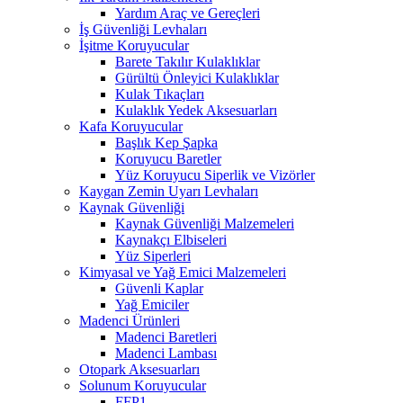
Yardım Araç ve Gereçleri
İş Güvenliği Levhaları
İşitme Koruyucular
Barete Takılır Kulaklıklar
Gürültü Önleyici Kulaklıklar
Kulak Tıkaçları
Kulaklık Yedek Aksesuarları
Kafa Koruyucular
Başlık Kep Şapka
Koruyucu Baretler
Yüz Koruyucu Siperlik ve Vizörler
Kaygan Zemin Uyarı Levhaları
Kaynak Güvenliği
Kaynak Güvenliği Malzemeleri
Kaynakçı Elbiseleri
Yüz Siperleri
Kimyasal ve Yağ Emici Malzemeleri
Güvenli Kaplar
Yağ Emiciler
Madenci Ürünleri
Madenci Baretleri
Madenci Lambası
Otopark Aksesuarları
Solunum Koruyucular
FFP1