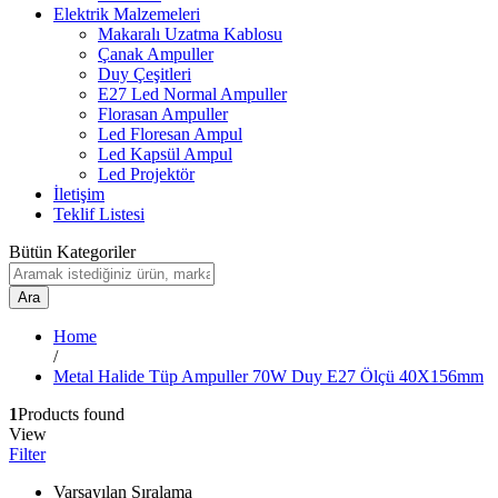
Elektrik Malzemeleri
Makaralı Uzatma Kablosu
Çanak Ampuller
Duy Çeşitleri
E27 Led Normal Ampuller
Florasan Ampuller
Led Floresan Ampul
Led Kapsül Ampul
Led Projektör
İletişim
Teklif Listesi
Bütün Kategoriler
Ara
Home
/
Metal Halide Tüp Ampuller 70W Duy E27 Ölçü 40X156mm
1
Products found
View
Filter
Varsayılan Sıralama