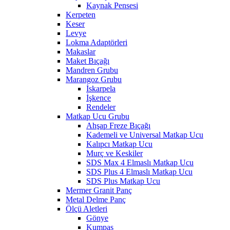
Kaynak Pensesi
Kerpeten
Keser
Levye
Lokma Adaptörleri
Makaslar
Maket Bıçağı
Mandren Grubu
Marangoz Grubu
İskarpela
İşkence
Rendeler
Matkap Ucu Grubu
Ahşap Freze Bıçağı
Kademeli ve Universal Matkap Ucu
Kalıpcı Matkap Ucu
Murç ve Keskiler
SDS Max 4 Elmaslı Matkap Ucu
SDS Plus 4 Elmaslı Matkap Ucu
SDS Plus Matkap Ucu
Mermer Granit Panç
Metal Delme Panç
Ölçü Aletleri
Gönye
Kumpas