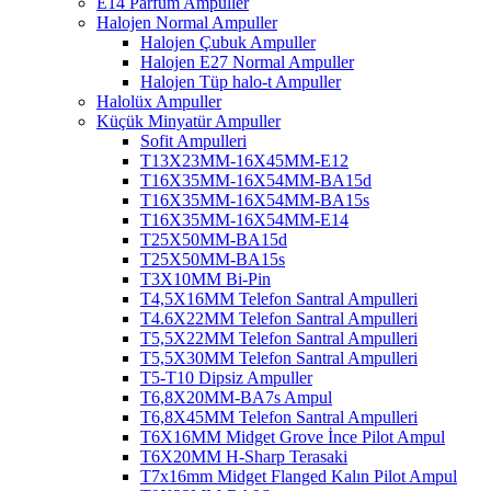
E14 Parfüm Ampuller
Halojen Normal Ampuller
Halojen Çubuk Ampuller
Halojen E27 Normal Ampuller
Halojen Tüp halo-t Ampuller
Halolüx Ampuller
Küçük Minyatür Ampuller
Sofit Ampulleri
T13X23MM-16X45MM-E12
T16X35MM-16X54MM-BA15d
T16X35MM-16X54MM-BA15s
T16X35MM-16X54MM-E14
T25X50MM-BA15d
T25X50MM-BA15s
T3X10MM Bi-Pin
T4,5X16MM Telefon Santral Ampulleri
T4.6X22MM Telefon Santral Ampulleri
T5,5X22MM Telefon Santral Ampulleri
T5,5X30MM Telefon Santral Ampulleri
T5-T10 Dipsiz Ampuller
T6,8X20MM-BA7s Ampul
T6,8X45MM Telefon Santral Ampulleri
T6X16MM Midget Grove İnce Pilot Ampul
T6X20MM H-Sharp Terasaki
T7x16mm Midget Flanged Kalın Pilot Ampul