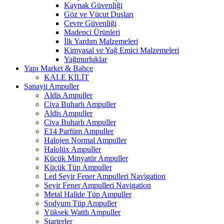
Kaynak Güvenliği
Göz ve Vücut Duşları
Çevre Güvenliği
Madenci Ürünleri
İlk Yardım Malzemeleri
Kimyasal ve Yağ Emici Malzemeleri
Yağmurluklar
Yapı Market & Bahçe
KALE KİLİT
Sanayii Ampuller
Aldis Ampuller
Civa Buharlı Ampuller
Aldis Ampuller
Civa Buharlı Ampuller
E14 Parfüm Ampuller
Halojen Normal Ampuller
Halolüx Ampuller
Küçük Minyatür Ampuller
Küçük Tüp Ampuller
Led Seyir Fener Ampulleri Navigation
Seyir Fener Ampulleri Navigation
Metal Halide Tüp Ampuller
Sodyum Tüp Ampuller
Yüksek Wattlı Ampuller
Starterler