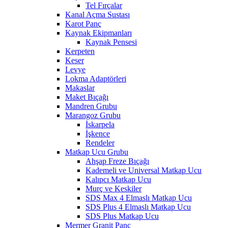
Tel Fırçalar
Kanal Açma Sustası
Karot Panç
Kaynak Ekipmanları
Kaynak Pensesi
Kerpeten
Keser
Levye
Lokma Adaptörleri
Makaslar
Maket Bıçağı
Mandren Grubu
Marangoz Grubu
İskarpela
İşkence
Rendeler
Matkap Ucu Grubu
Ahşap Freze Bıçağı
Kademeli ve Universal Matkap Ucu
Kalıpcı Matkap Ucu
Murç ve Keskiler
SDS Max 4 Elmaslı Matkap Ucu
SDS Plus 4 Elmaslı Matkap Ucu
SDS Plus Matkap Ucu
Mermer Granit Panç