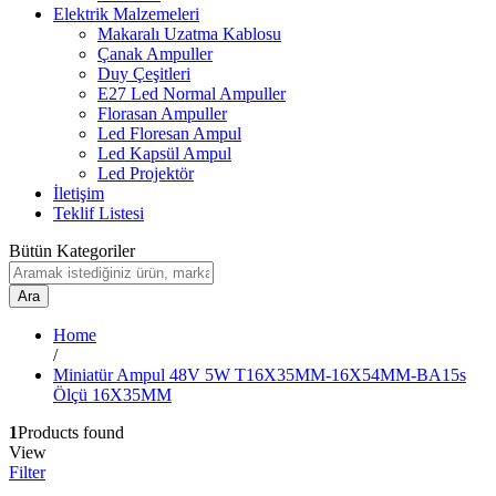
Elektrik Malzemeleri
Makaralı Uzatma Kablosu
Çanak Ampuller
Duy Çeşitleri
E27 Led Normal Ampuller
Florasan Ampuller
Led Floresan Ampul
Led Kapsül Ampul
Led Projektör
İletişim
Teklif Listesi
Bütün Kategoriler
Ara
Home
/
Miniatür Ampul 48V 5W T16X35MM-16X54MM-BA15s
Ölçü 16X35MM
1
Products found
View
Filter