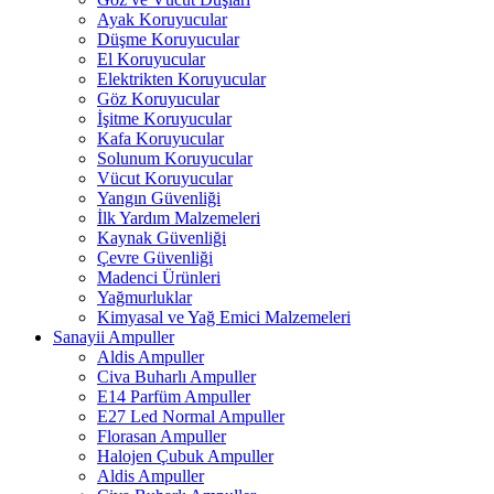
Ayak Koruyucular
Düşme Koruyucular
El Koruyucular
Elektrikten Koruyucular
Göz Koruyucular
İşitme Koruyucular
Kafa Koruyucular
Solunum Koruyucular
Vücut Koruyucular
Yangın Güvenliği
İlk Yardım Malzemeleri
Kaynak Güvenliği
Çevre Güvenliği
Madenci Ürünleri
Yağmurluklar
Kimyasal ve Yağ Emici Malzemeleri
Sanayii Ampuller
Aldis Ampuller
Civa Buharlı Ampuller
E14 Parfüm Ampuller
E27 Led Normal Ampuller
Florasan Ampuller
Halojen Çubuk Ampuller
Aldis Ampuller