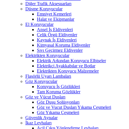
Diğer Trafik Aksesuarları
Düşme Koruyucular
Emniyet Kemerleri
Halat ve Ekipmanlar
El Koruyucular
Ansel İş Eldivenleri
Çelik Örgü Eldivenler
Kaynak İş Eldivenleri
Kimyasal Koruma Eldivenler
Sıvı Geçirmez Eldivenler
Elektrikten Koruyucular
Elektrik Arkından Koruyucu Elbiseler
Elektrikçi Ayakkabılar ve Botlar
Elektrikten Koruyucu Malzemeler
Flaşörlü Uyarı Lambaları
Göz Koruyucular
Koruyucu İş Gözlükleri
Tam Koruma Gözlükler
Göz ve Vücut Duşları
Göz Duşu Solüsyonları
Göz ve Vucut Duşları Yıkama Çeşmeleri
Göz Yıkama Çeşmeleri
Güvenlik Aynalar
İkaz Levhaları
Acil Çıkış Yönlendirme Levhaları