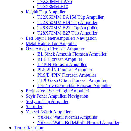
T9X23MM-BA9S
T9X23MM-E10
Küçük Tüp Ampuller
T22X60MM BA15d Tüp Ampuller
T22X60MM E14 Tüp Ampuller
T28X70MM B22 Tüp Ampuller
T28X70MM E27 Tüp Ampuller
Led Seyir Fener Ampulleri Navigation
Metal Halide Tüp Ampuller
Özel Amaçlı Florasan Ampuller
BL Sinek Ampulü Florasan Ampuller
BLB Florasan Ampuller
L 4PİN Florasan Ampuller
PLS 2PİN Florasan Ampuller
PLS/E 4PİN Florasan Ampuller
TLX Gazlı Ortam Florasan Ampuller
Uvc Tuv Germicidal Florasan Ampuller
Projeksiyon Seacrhlight Ampulleri
Seyir Fener Ampulleri Navigation
Sodyum Tüp Ampuller
Starterler
Yüksek Wattlı Ampuller
Yüksek Wattlı Normal Ampuller
Yüksek Wattlı Reflektörlü Normal Ampuller
Temizlik Grubu