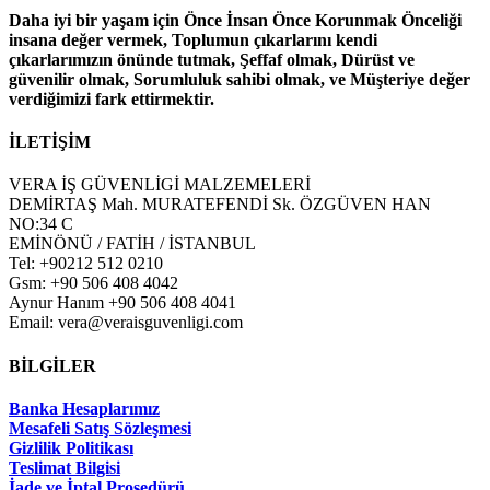
Daha iyi bir yaşam için Önce İnsan Önce Korunmak Önceliği
insana değer vermek, Toplumun çıkarlarını kendi
çıkarlarımızın önünde tutmak, Şeffaf olmak, Dürüst ve
güvenilir olmak, Sorumluluk sahibi olmak, ve Müşteriye değer
verdiğimizi fark ettirmektir.
İLETİŞİM
VERA İŞ GÜVENLİGİ MALZEMELERİ
DEMİRTAŞ Mah. MURATEFENDİ Sk. ÖZGÜVEN HAN
NO:34 C
EMİNÖNÜ / FATİH / İSTANBUL
Tel: +90212 512 0210
Gsm: +90 506 408 4042
Aynur Hanım +90 506 408 4041
Email: vera@veraisguvenligi.com
BİLGİLER
Banka Hesaplarımız
Mesafeli Satış Sözleşmesi
Gizlilik Politikası
Teslimat Bilgisi
İade ve İptal Prosedürü