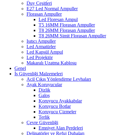
Duy Çeşitleri
E27 Led Normal Ampuller
Florasan Ampuller
Led Floresan Ampul
T5 16MM Florasan Ampuller
T8 26MM Florasan Ampuller
T8 26MM Simit Florasan Ampuller
Isıtıcı Ampuller
Led Armatürler
Led Kapsül Ampul
Led Projektör
Makaralı Uzatma Kablosu
Genel
İş Güvenliği Malzemeleri
Acil Çıkış Yönlendirme Levhaları
Ayak Koruyucular
Dizlik
Galoş
Koruyucu Ayakkabılar
Koruyucu Botlar
Koruyucu Çizmeler
Terlik
Çevre Güvenliği
Emniyet Alan Perdeleri
Delinatörler ve Refuj Dubaları