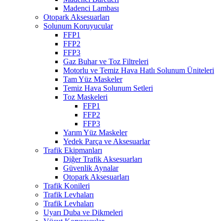
Madenci Lambası
Otopark Aksesuarları
Solunum Koruyucular
FFP1
FFP2
FFP3
Gaz Buhar ve Toz Filtreleri
Motorlu ve Temiz Hava Hatlı Solunum Üniteleri
Tam Yüz Maskeler
Temiz Hava Solunum Setleri
Toz Maskeleri
FFP1
FFP2
FFP3
Yarım Yüz Maskeler
Yedek Parça ve Aksesuarlar
Trafik Ekipmanları
Diğer Trafik Aksesuarları
Güvenlik Aynalar
Otopark Aksesuarları
Trafik Konileri
Trafik Levhaları
Trafik Levhaları
Uyarı Duba ve Dikmeleri