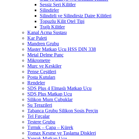
Sessiz Seri Kilitler
Silindirler
Silindirli ve Silindirsiz Daire Kilitleri
Topuzlu Kilit Otel Tipi
Trajlı Kilitler
Kanal Açma Sustası
Kar Paleti
Mandren Grubu
Master Matkap Ucu HSS DIN 338
Metal Delme Panç
Mikrometre
Murç ve Keskiler
Pense Çeşitleri
Posta Kutuları
Rendeler
SDS Plus 4 Elmaslı Matkap Ucu
SDS Plus Matkap Ucu
Silikon Mum Çubuklar
Su Terazileri
Tabanca Grubu Silikon Sosis Perçin
Tel Fırçalar
Testere Grubu
Tırmık – Çapa – Kürek
Tomax Kesme ve Taşlama Diskleri
Yaprak Matkap Ucu