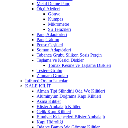
Metal Delme Panç
Ölçü Aletleri
Gönye
Kumpas
Mikrometre
Su Terazileri
Panç Adaptörleri
Panç Takımı
Pense Çeşitleri
Somun Adaptörleri
Tabanca Grubu Silikon Sosis Perçin
Taşlama ve Kesici Diskler
Tomax Kesme ve Taşlama Diskleri
Testere Grubu
Zımpara Grupları
İnfrared Ortam Isıtıcılar
KALE KİLİT
Alman Tipi Silindirli Oda Wc Kilitleri
Alüminyum Doğrama Kapı Kilitleri
Asma Kilitler
Blister Ambalajlı Kilitler
Çelik Kapı Kilitleri
Emniyet Kelepçeleri Blister Ambalajlı
Kapı Hidroliği
Oda ve Banyo Wc Gömme Kilitler