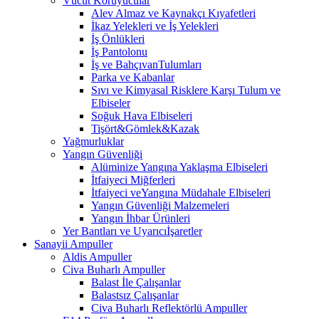
Vücut Koruyucular
Alev Almaz ve Kaynakçı Kıyafetleri
İkaz Yelekleri ve İş Yelekleri
İş Önlükleri
İş Pantolonu
İş ve BahçıvanTulumları
Parka ve Kabanlar
Sıvı ve Kimyasal Risklere Karşı Tulum ve
Elbiseler
Soğuk Hava Elbiseleri
Tişört&Gömlek&Kazak
Yağmurluklar
Yangın Güvenliği
Alüminize Yangına Yaklaşma Elbiseleri
İtfaiyeci Miğferleri
İtfaiyeci veYangına Müdahale Elbiseleri
Yangın Güvenliği Malzemeleri
Yangın İhbar Ürünleri
Yer Bantları ve Uyarıcıİşaretler
Sanayii Ampuller
Aldis Ampuller
Civa Buharlı Ampuller
Balast İle Çalışanlar
Balastsız Çalışanlar
Civa Buharlı Reflektörlü Ampuller