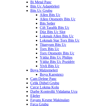
Bi Metal Panç
Bits Uç Adaptörleri
Bits Uç Grubu
Allen Bits Uç
Allen Otomotiv Bits Uç
Bits Setler
Çift Taraftlı Bits Uç
Düz Bits Uç Slot
Lokmalı Allen Bits Uç
Lokmalı Star Torx Bits Uç
Titanyum Bits Uç
Torx Bits Uç
Torx Otomotiv Bits Uç
Yıldız Bits Uç Philips
Yıldız Bits Uç Pozidriv
Yivli Bits Uç
Boya Malzemeleri
Boya Karıştırıcı
Cam Delme Panç
Çelik Dübel Grubu
Cırcır Lokma Kolu
Darbe Kontrollü Vidalama Ucu
Eğeler
Fayans Kesme Makinaları
Fırça Grubu