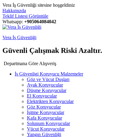
Vera İş Güvenliği sitesine hoşgeldiniz
Hakkımızda
Teklif Listesi Görüntüle
Whatsapp:
+905064084042
Vera İş Güvenliği
Güvenli Çalışmak Riski Azaltır.
Departmana Göre Alışveriş
İş Güvenligi Koruyucu Malzemeler
Göz ve Vücut Duşları
Ayak Koruyucular
Düşme Koruyucular
El Koruyucular
Elektrikten Koruyucular
Göz Koruyucular
İşitme Koruyucular
Kafa Koruyucular
Solunum Koruyucular
Vücut Koruyucular
Yangın Güvenliği