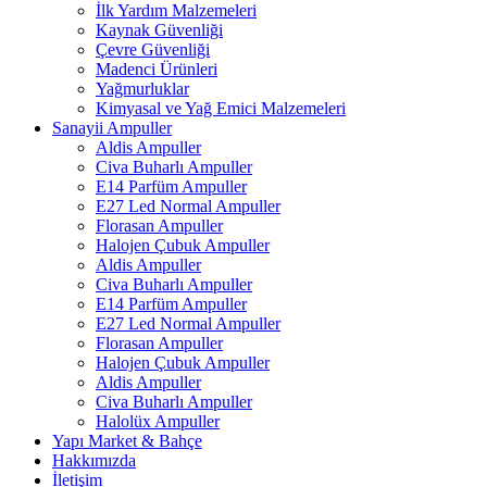
İlk Yardım Malzemeleri
Kaynak Güvenliği
Çevre Güvenliği
Madenci Ürünleri
Yağmurluklar
Kimyasal ve Yağ Emici Malzemeleri
Sanayii Ampuller
Aldis Ampuller
Civa Buharlı Ampuller
E14 Parfüm Ampuller
E27 Led Normal Ampuller
Florasan Ampuller
Halojen Çubuk Ampuller
Aldis Ampuller
Civa Buharlı Ampuller
E14 Parfüm Ampuller
E27 Led Normal Ampuller
Florasan Ampuller
Halojen Çubuk Ampuller
Aldis Ampuller
Civa Buharlı Ampuller
Halolüx Ampuller
Yapı Market & Bahçe
Hakkımızda
İletişim