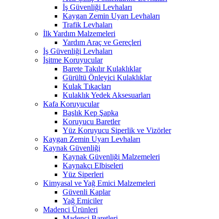
İş Güvenliği Levhaları
Kaygan Zemin Uyarı Levhaları
Trafik Levhaları
İlk Yardım Malzemeleri
Yardım Araç ve Gereçleri
İş Güvenliği Levhaları
İşitme Koruyucular
Barete Takılır Kulaklıklar
Gürültü Önleyici Kulaklıklar
Kulak Tıkaçları
Kulaklık Yedek Aksesuarları
Kafa Koruyucular
Başlık Kep Şapka
Koruyucu Baretler
Yüz Koruyucu Siperlik ve Vizörler
Kaygan Zemin Uyarı Levhaları
Kaynak Güvenliği
Kaynak Güvenliği Malzemeleri
Kaynakçı Elbiseleri
Yüz Siperleri
Kimyasal ve Yağ Emici Malzemeleri
Güvenli Kaplar
Yağ Emiciler
Madenci Ürünleri
Madenci Baretleri