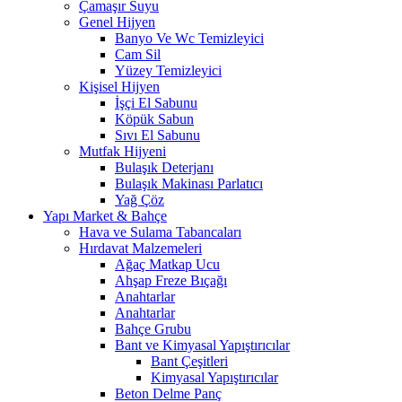
Çamaşır Suyu
Genel Hijyen
Banyo Ve Wc Temizleyici
Cam Sil
Yüzey Temizleyici
Kişisel Hijyen
İşçi El Sabunu
Köpük Sabun
Sıvı El Sabunu
Mutfak Hijyeni
Bulaşık Deterjanı
Bulaşık Makinası Parlatıcı
Yağ Çöz
Yapı Market & Bahçe
Hava ve Sulama Tabancaları
Hırdavat Malzemeleri
Ağaç Matkap Ucu
Ahşap Freze Bıçağı
Anahtarlar
Anahtarlar
Bahçe Grubu
Bant ve Kimyasal Yapıştırıcılar
Bant Çeşitleri
Kimyasal Yapıştırıcılar
Beton Delme Panç