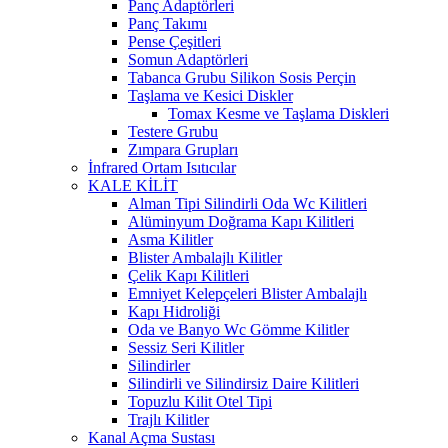
Panç Adaptörleri
Panç Takımı
Pense Çeşitleri
Somun Adaptörleri
Tabanca Grubu Silikon Sosis Perçin
Taşlama ve Kesici Diskler
Tomax Kesme ve Taşlama Diskleri
Testere Grubu
Zımpara Grupları
İnfrared Ortam Isıtıcılar
KALE KİLİT
Alman Tipi Silindirli Oda Wc Kilitleri
Alüminyum Doğrama Kapı Kilitleri
Asma Kilitler
Blister Ambalajlı Kilitler
Çelik Kapı Kilitleri
Emniyet Kelepçeleri Blister Ambalajlı
Kapı Hidroliği
Oda ve Banyo Wc Gömme Kilitler
Sessiz Seri Kilitler
Silindirler
Silindirli ve Silindirsiz Daire Kilitleri
Topuzlu Kilit Otel Tipi
Trajlı Kilitler
Kanal Açma Sustası