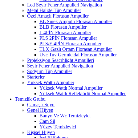
Led Seyir Fener Ampulleri Navigation
Metal Halide Tüp Ampuller
Özel Amaçlı Florasan Ampuller
BL Sinek Ampulü Florasan Ampuller
BLB Florasan Ampuller
L 4PİN Florasan Ampuller
PLS 2PİN Florasan Ampuller
PLS/E 4PİN Florasan Ampuller
TLX Gazlı Ortam Florasan Ampuller
Uvc Tuv Germicidal Florasan Ampuller
Projeksiyon Seacrhlight Ampulleri
Seyir Fener Ampulleri Navigation
Sodyum Tüp Ampuller
Starterler
Yüksek Wattlı Ampuller
Yüksek Wattlı Normal Ampuller
Yüksek Wattlı Reflektörlü Normal Ampuller
Temizlik Grubu
Çamaşır Suyu
Genel Hijyen
Banyo Ve Wc Temizleyici
Cam Sil
Yüzey Temizleyici
Kişisel Hijyen
İşçi El Sabunu