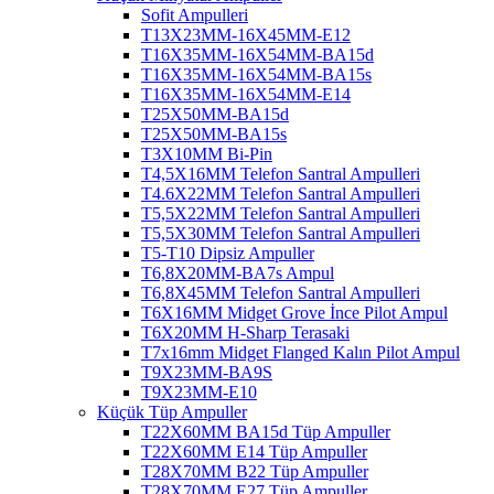
Sofit Ampulleri
T13X23MM-16X45MM-E12
T16X35MM-16X54MM-BA15d
T16X35MM-16X54MM-BA15s
T16X35MM-16X54MM-E14
T25X50MM-BA15d
T25X50MM-BA15s
T3X10MM Bi-Pin
T4,5X16MM Telefon Santral Ampulleri
T4.6X22MM Telefon Santral Ampulleri
T5,5X22MM Telefon Santral Ampulleri
T5,5X30MM Telefon Santral Ampulleri
T5-T10 Dipsiz Ampuller
T6,8X20MM-BA7s Ampul
T6,8X45MM Telefon Santral Ampulleri
T6X16MM Midget Grove İnce Pilot Ampul
T6X20MM H-Sharp Terasaki
T7x16mm Midget Flanged Kalın Pilot Ampul
T9X23MM-BA9S
T9X23MM-E10
Küçük Tüp Ampuller
T22X60MM BA15d Tüp Ampuller
T22X60MM E14 Tüp Ampuller
T28X70MM B22 Tüp Ampuller
T28X70MM E27 Tüp Ampuller