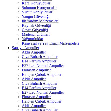
Kafa Koruyucular
Solunum Koruyucular
Vücut Koruyucular
Yangın Güvenliği
İlk Yardım Malzemeleri
Kaynak Güvenliği
Çevre Güvenliği
Madenci Ürünleri
Yağmurluklar
Kimyasal ve Yağ Emici Malzemeleri
Sanayii Ampuller
Aldis Ampuller
Civa Buharlı Ampuller
E14 Parfüm Ampuller
E27 Led Normal Ampuller
Florasan Ampuller
Halojen Çubuk Ampuller
Aldis Ampuller
Civa Buharlı Ampuller
E14 Parfüm Ampuller
E27 Led Normal Ampuller
Florasan Ampuller
Halojen Çubuk Ampuller
Aldis Ampuller
Civa Buharlı Ampuller