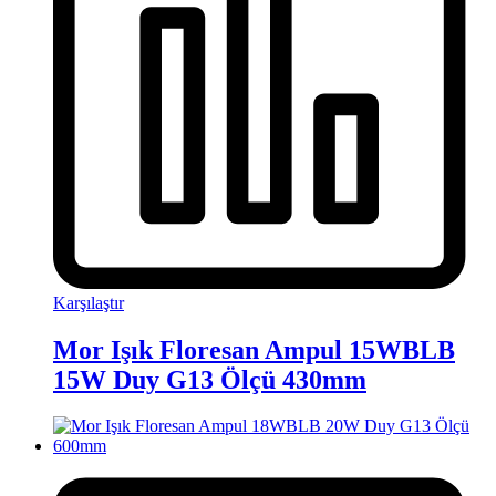
Karşılaştır
Mor Işık Floresan Ampul 15WBLB
15W Duy G13 Ölçü 430mm