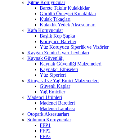
İşitme Koruyucular
Barete Takılır Kulaklıklar
Gürültü Önleyici Kulaklıklar
Kulak Tıkaçları
Kulaklık Yedek Aksesuarları
Kafa Koruyucular
Başlık Kep Şapka
Koruyucu Baretler
Yüz Koruyucu Siperlik ve Vizörler
Kaygan Zemin Uyarı Levhaları
Kaynak Güvenliği
Kaynak Güvenliği Malzemeleri
Kaynakçı Elbiseleri
Yüz Siperleri
Kimyasal ve Yağ Emici Malzemeleri
Güvenli Kaplar
Yağ Emiciler
Madenci Ürünleri
Madenci Baretleri
Madenci Lambası
Otopark Aksesuarları
Solunum Koruyucular
FFP1
FFP2
FFP3