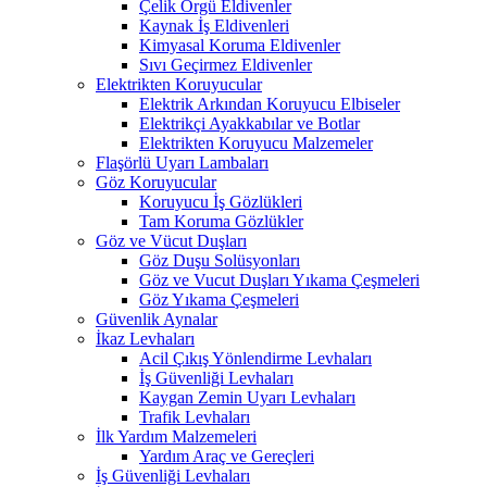
Çelik Örgü Eldivenler
Kaynak İş Eldivenleri
Kimyasal Koruma Eldivenler
Sıvı Geçirmez Eldivenler
Elektrikten Koruyucular
Elektrik Arkından Koruyucu Elbiseler
Elektrikçi Ayakkabılar ve Botlar
Elektrikten Koruyucu Malzemeler
Flaşörlü Uyarı Lambaları
Göz Koruyucular
Koruyucu İş Gözlükleri
Tam Koruma Gözlükler
Göz ve Vücut Duşları
Göz Duşu Solüsyonları
Göz ve Vucut Duşları Yıkama Çeşmeleri
Göz Yıkama Çeşmeleri
Güvenlik Aynalar
İkaz Levhaları
Acil Çıkış Yönlendirme Levhaları
İş Güvenliği Levhaları
Kaygan Zemin Uyarı Levhaları
Trafik Levhaları
İlk Yardım Malzemeleri
Yardım Araç ve Gereçleri
İş Güvenliği Levhaları