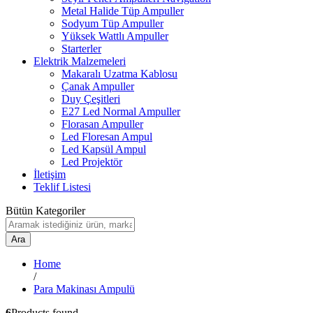
Metal Halide Tüp Ampuller
Sodyum Tüp Ampuller
Yüksek Wattlı Ampuller
Starterler
Elektrik Malzemeleri
Makaralı Uzatma Kablosu
Çanak Ampuller
Duy Çeşitleri
E27 Led Normal Ampuller
Florasan Ampuller
Led Floresan Ampul
Led Kapsül Ampul
Led Projektör
İletişim
Teklif Listesi
Bütün Kategoriler
Ara
Home
/
Para Makinası Ampulü
6
Products found