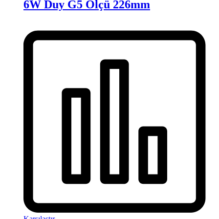
6W Duy G5 Ölçü 226mm
Karşılaştır