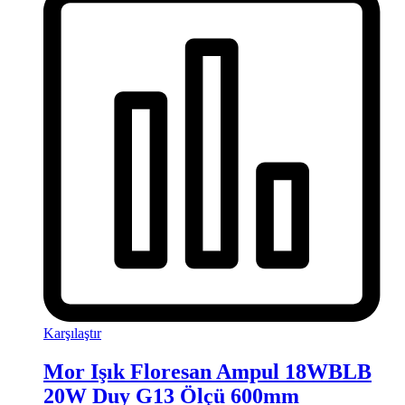
Karşılaştır
Mor Işık Floresan Ampul 18WBLB
20W Duy G13 Ölçü 600mm