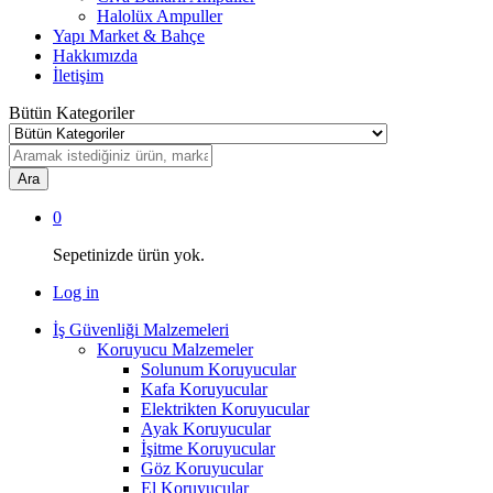
Halolüx Ampuller
Yapı Market & Bahçe
Hakkımızda
İletişim
Bütün Kategoriler
Ara
0
Sepetinizde ürün yok.
Log in
İş Güvenliği Malzemeleri
Koruyucu Malzemeler
Solunum Koruyucular
Kafa Koruyucular
Elektrikten Koruyucular
Ayak Koruyucular
İşitme Koruyucular
Göz Koruyucular
El Koruyucular