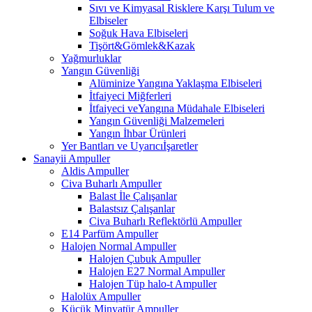
Sıvı ve Kimyasal Risklere Karşı Tulum ve
Elbiseler
Soğuk Hava Elbiseleri
Tişört&Gömlek&Kazak
Yağmurluklar
Yangın Güvenliği
Alüminize Yangına Yaklaşma Elbiseleri
İtfaiyeci Miğferleri
İtfaiyeci veYangına Müdahale Elbiseleri
Yangın Güvenliği Malzemeleri
Yangın İhbar Ürünleri
Yer Bantları ve Uyarıcıİşaretler
Sanayii Ampuller
Aldis Ampuller
Civa Buharlı Ampuller
Balast İle Çalışanlar
Balastsız Çalışanlar
Civa Buharlı Reflektörlü Ampuller
E14 Parfüm Ampuller
Halojen Normal Ampuller
Halojen Çubuk Ampuller
Halojen E27 Normal Ampuller
Halojen Tüp halo-t Ampuller
Halolüx Ampuller
Küçük Minyatür Ampuller