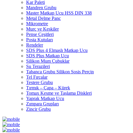
Kar Paleti
Mandren Grubu
Master Matkap Ucu HSS DIN 338
Metal Delme Panç
Mikrometre
Murç ve Keskiler
Pense Çeşitleri
Posta Kutuları
Rendeler
SDS Plus 4 Elmaslı Matkap Ucu
SDS Plus Matkap Ucu
Silikon Mum Çubuklar
Su Terazileri
Tabanca Grubu Silikon Sosis Perçin
Tel Fırçalar
Testere Grubu
Tırmık – Çapa – Kürek
Tomax Kesme ve Taşlama Diskleri
Yaprak Matkap Ucu
Zımpara Grupları
Zincir Grubu