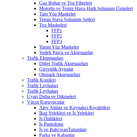
Gaz Buhar ve Toz Filtreleri
Motorlu ve Temiz Hava Hatlı Solunum Üniteleri
Tam Yüz Maskeler
Temiz Hava Solunum Setleri
Toz Maskeleri
FFP1
FFP2
FFP3
Yarım Yüz Maskeler
Yedek Parça ve Aksesuarlar
Trafik Ekipmanları
Diğer Trafik Aksesuarları
Güvenlik Aynalar
Otopark Aksesuarları
Trafik Konileri
Trafik Levhaları
Trafik Levhaları
Uyarı Duba ve Dikmeleri
Vücut Koruyucular
Alev Almaz ve Kaynakçı Kıyafetleri
İkaz Yelekleri ve İş Yelekleri
İş Önlükleri
İş Pantolonu
İş ve BahçıvanTulumları
Parka ve Kabanlar