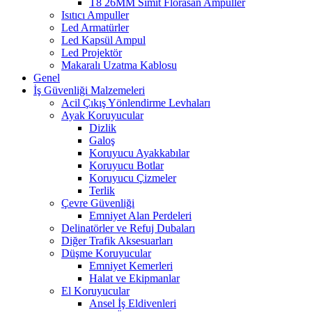
T8 26MM Simit Florasan Ampuller
Isıtıcı Ampuller
Led Armatürler
Led Kapsül Ampul
Led Projektör
Makaralı Uzatma Kablosu
Genel
İş Güvenliği Malzemeleri
Acil Çıkış Yönlendirme Levhaları
Ayak Koruyucular
Dizlik
Galoş
Koruyucu Ayakkabılar
Koruyucu Botlar
Koruyucu Çizmeler
Terlik
Çevre Güvenliği
Emniyet Alan Perdeleri
Delinatörler ve Refuj Dubaları
Diğer Trafik Aksesuarları
Düşme Koruyucular
Emniyet Kemerleri
Halat ve Ekipmanlar
El Koruyucular
Ansel İş Eldivenleri