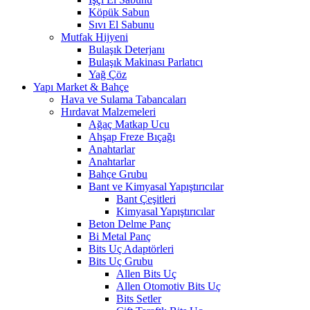
Köpük Sabun
Sıvı El Sabunu
Mutfak Hijyeni
Bulaşık Deterjanı
Bulaşık Makinası Parlatıcı
Yağ Çöz
Yapı Market & Bahçe
Hava ve Sulama Tabancaları
Hırdavat Malzemeleri
Ağaç Matkap Ucu
Ahşap Freze Bıçağı
Anahtarlar
Anahtarlar
Bahçe Grubu
Bant ve Kimyasal Yapıştırıcılar
Bant Çeşitleri
Kimyasal Yapıştırıcılar
Beton Delme Panç
Bi Metal Panç
Bits Uç Adaptörleri
Bits Uç Grubu
Allen Bits Uç
Allen Otomotiv Bits Uç
Bits Setler