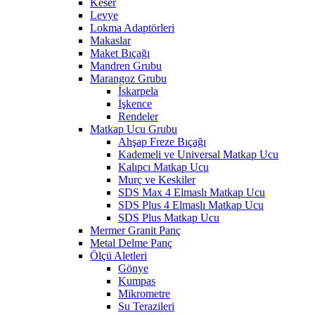
Keser
Levye
Lokma Adaptörleri
Makaslar
Maket Bıçağı
Mandren Grubu
Marangoz Grubu
İskarpela
İşkence
Rendeler
Matkap Ucu Grubu
Ahşap Freze Bıçağı
Kademeli ve Universal Matkap Ucu
Kalıpcı Matkap Ucu
Murç ve Keskiler
SDS Max 4 Elmaslı Matkap Ucu
SDS Plus 4 Elmaslı Matkap Ucu
SDS Plus Matkap Ucu
Mermer Granit Panç
Metal Delme Panç
Ölçü Aletleri
Gönye
Kumpas
Mikrometre
Su Terazileri