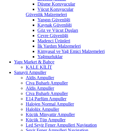
Düşme Koruyucular
Vücut Koruyucular
Güvenlik Malzemeleri
Yangın Güvenliği
Kaynak Güvenliği
Göz ve Vücut Duşları
Çevre Güvenliği
Madenci Ürünleri
İlk Yardım Malzemeleri
Kimyasal ve Yağ Emici Malzemeleri
Yağmurluklar
Yapı Market & Bahçe
KALE KİLİT
Sanayii Ampuller
Aldis Ampuller
Civa Buharlı Ampuller
Aldis Ampuller
Civa Buharlı Ampuller
E14 Parfüm Ampuller
Halojen Normal Ampuller
Halolüx Ampuller
Küçük Minyatür Ampuller
Küçük Tüp Ampuller
Led Seyir Fener Ampulleri Navigation
Seyir Fener Ampulleri Navigation