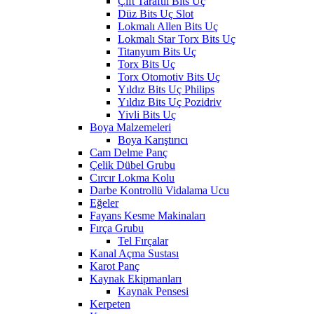
Çift Taraftlı Bits Uç
Düz Bits Uç Slot
Lokmalı Allen Bits Uç
Lokmalı Star Torx Bits Uç
Titanyum Bits Uç
Torx Bits Uç
Torx Otomotiv Bits Uç
Yıldız Bits Uç Philips
Yıldız Bits Uç Pozidriv
Yivli Bits Uç
Boya Malzemeleri
Boya Karıştırıcı
Cam Delme Panç
Çelik Dübel Grubu
Cırcır Lokma Kolu
Darbe Kontrollü Vidalama Ucu
Eğeler
Fayans Kesme Makinaları
Fırça Grubu
Tel Fırçalar
Kanal Açma Sustası
Karot Panç
Kaynak Ekipmanları
Kaynak Pensesi
Kerpeten