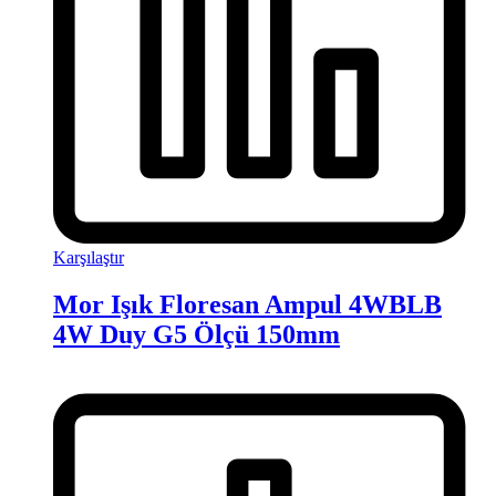
Karşılaştır
Mor Işık Floresan Ampul 4WBLB
4W Duy G5 Ölçü 150mm