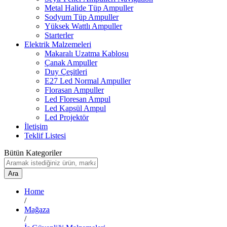
Metal Halide Tüp Ampuller
Sodyum Tüp Ampuller
Yüksek Wattlı Ampuller
Starterler
Elektrik Malzemeleri
Makaralı Uzatma Kablosu
Çanak Ampuller
Duy Çeşitleri
E27 Led Normal Ampuller
Florasan Ampuller
Led Floresan Ampul
Led Kapsül Ampul
Led Projektör
İletişim
Teklif Listesi
Bütün Kategoriler
Ara
Home
/
Mağaza
/