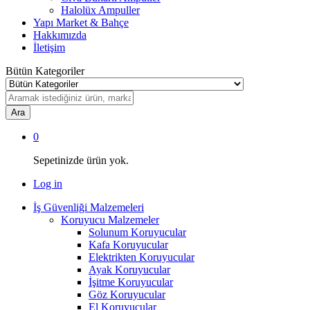
Halolüx Ampuller
Yapı Market & Bahçe
Hakkımızda
İletişim
Bütün Kategoriler
Ara
0
Sepetinizde ürün yok.
Log in
İş Güvenliği Malzemeleri
Koruyucu Malzemeler
Solunum Koruyucular
Kafa Koruyucular
Elektrikten Koruyucular
Ayak Koruyucular
İşitme Koruyucular
Göz Koruyucular
El Koruyucular