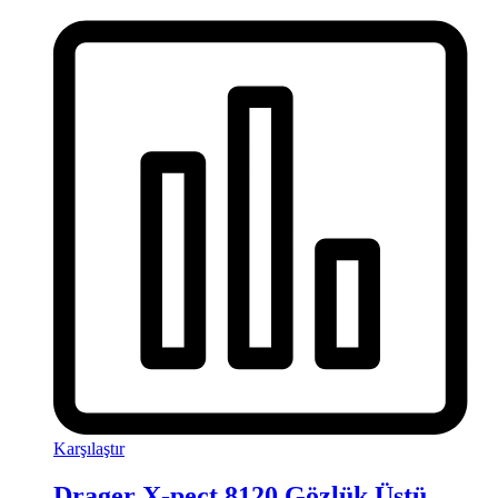
Karşılaştır
Drager X-pect 8120 Gözlük Üstü