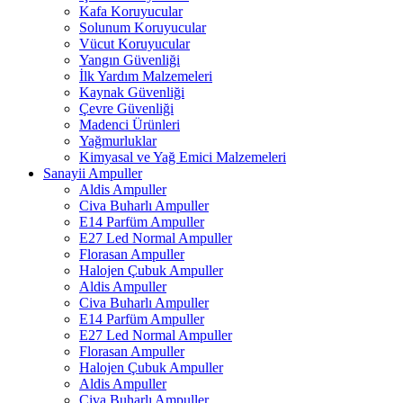
Kafa Koruyucular
Solunum Koruyucular
Vücut Koruyucular
Yangın Güvenliği
İlk Yardım Malzemeleri
Kaynak Güvenliği
Çevre Güvenliği
Madenci Ürünleri
Yağmurluklar
Kimyasal ve Yağ Emici Malzemeleri
Sanayii Ampuller
Aldis Ampuller
Civa Buharlı Ampuller
E14 Parfüm Ampuller
E27 Led Normal Ampuller
Florasan Ampuller
Halojen Çubuk Ampuller
Aldis Ampuller
Civa Buharlı Ampuller
E14 Parfüm Ampuller
E27 Led Normal Ampuller
Florasan Ampuller
Halojen Çubuk Ampuller
Aldis Ampuller
Civa Buharlı Ampuller