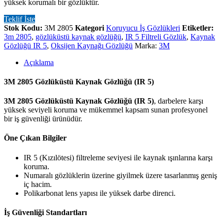
yüksek korumalı bir gözlüktür.
Teklif İste
Stok Kodu:
3M 2805
Kategori
Koruyucu İş Gözlükleri
Etiketler:
3m 2805
,
gözlüküstü kaynak gözlüğü
,
IR 5 Filtreli Gözlük
,
Kaynak
Gözlüğü IR 5
,
Oksijen Kaynağı Gözlüğü
Marka:
3M
Açıklama
3M 2805 Gözlüküstü Kaynak Gözlüğü (IR 5)
3M 2805 Gözlüküstü Kaynak Gözlüğü (IR 5)
, darbelere karşı
yüksek seviyeli koruma ve mükemmel kapsam sunan profesyonel
bir iş güvenliği ürünüdür.
Öne Çıkan Bilgiler
IR 5 (Kızılötesi) filtreleme seviyesi ile kaynak ışınlarına karşı
koruma.
Numaralı gözlüklerin üzerine giyilmek üzere tasarlanmış geniş
iç hacim.
Polikarbonat lens yapısı ile yüksek darbe direnci.
İş Güvenliği Standartları