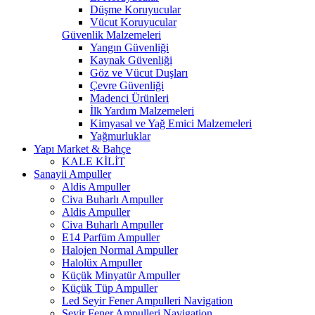
Düşme Koruyucular
Vücut Koruyucular
Güvenlik Malzemeleri
Yangın Güvenliği
Kaynak Güvenliği
Göz ve Vücut Duşları
Çevre Güvenliği
Madenci Ürünleri
İlk Yardım Malzemeleri
Kimyasal ve Yağ Emici Malzemeleri
Yağmurluklar
Yapı Market & Bahçe
KALE KİLİT
Sanayii Ampuller
Aldis Ampuller
Civa Buharlı Ampuller
Aldis Ampuller
Civa Buharlı Ampuller
E14 Parfüm Ampuller
Halojen Normal Ampuller
Halolüx Ampuller
Küçük Minyatür Ampuller
Küçük Tüp Ampuller
Led Seyir Fener Ampulleri Navigation
Seyir Fener Ampulleri Navigation