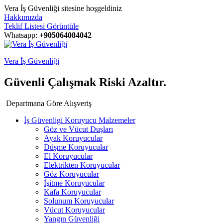
Vera İş Güvenliği sitesine hoşgeldiniz
Hakkımızda
Teklif Listesi Görüntüle
Whatsapp:
+905064084042
Vera İş Güvenliği
Güvenli Çalışmak Riski Azaltır.
Departmana Göre Alışveriş
İş Güvenligi Koruyucu Malzemeler
Göz ve Vücut Duşları
Ayak Koruyucular
Düşme Koruyucular
El Koruyucular
Elektrikten Koruyucular
Göz Koruyucular
İşitme Koruyucular
Kafa Koruyucular
Solunum Koruyucular
Vücut Koruyucular
Yangın Güvenliği