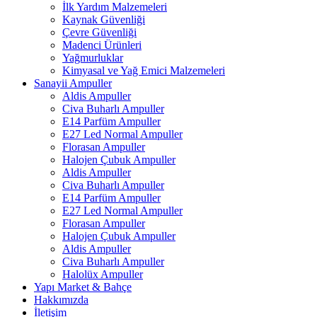
İlk Yardım Malzemeleri
Kaynak Güvenliği
Çevre Güvenliği
Madenci Ürünleri
Yağmurluklar
Kimyasal ve Yağ Emici Malzemeleri
Sanayii Ampuller
Aldis Ampuller
Civa Buharlı Ampuller
E14 Parfüm Ampuller
E27 Led Normal Ampuller
Florasan Ampuller
Halojen Çubuk Ampuller
Aldis Ampuller
Civa Buharlı Ampuller
E14 Parfüm Ampuller
E27 Led Normal Ampuller
Florasan Ampuller
Halojen Çubuk Ampuller
Aldis Ampuller
Civa Buharlı Ampuller
Halolüx Ampuller
Yapı Market & Bahçe
Hakkımızda
İletişim