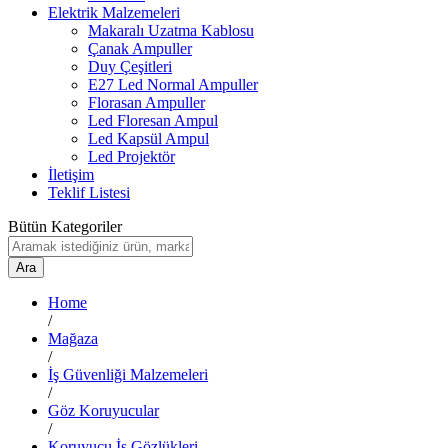
Elektrik Malzemeleri
Makaralı Uzatma Kablosu
Çanak Ampuller
Duy Çeşitleri
E27 Led Normal Ampuller
Florasan Ampuller
Led Floresan Ampul
Led Kapsül Ampul
Led Projektör
İletişim
Teklif Listesi
Bütün Kategoriler
Ara
Home
/
Mağaza
/
İş Güvenliği Malzemeleri
/
Göz Koruyucular
/
Koruyucu İş Gözlükleri