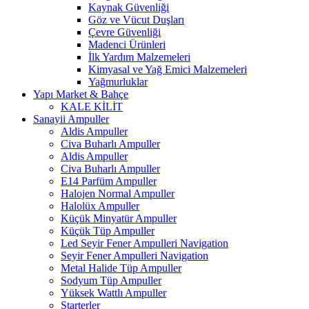
Kaynak Güvenliği
Göz ve Vücut Duşları
Çevre Güvenliği
Madenci Ürünleri
İlk Yardım Malzemeleri
Kimyasal ve Yağ Emici Malzemeleri
Yağmurluklar
Yapı Market & Bahçe
KALE KİLİT
Sanayii Ampuller
Aldis Ampuller
Civa Buharlı Ampuller
Aldis Ampuller
Civa Buharlı Ampuller
E14 Parfüm Ampuller
Halojen Normal Ampuller
Halolüx Ampuller
Küçük Minyatür Ampuller
Küçük Tüp Ampuller
Led Seyir Fener Ampulleri Navigation
Seyir Fener Ampulleri Navigation
Metal Halide Tüp Ampuller
Sodyum Tüp Ampuller
Yüksek Wattlı Ampuller
Starterler