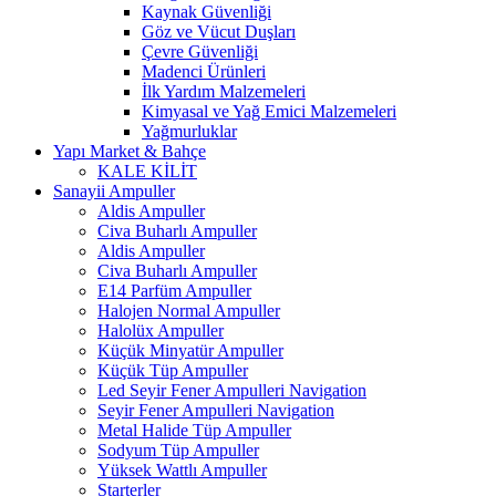
Kaynak Güvenliği
Göz ve Vücut Duşları
Çevre Güvenliği
Madenci Ürünleri
İlk Yardım Malzemeleri
Kimyasal ve Yağ Emici Malzemeleri
Yağmurluklar
Yapı Market & Bahçe
KALE KİLİT
Sanayii Ampuller
Aldis Ampuller
Civa Buharlı Ampuller
Aldis Ampuller
Civa Buharlı Ampuller
E14 Parfüm Ampuller
Halojen Normal Ampuller
Halolüx Ampuller
Küçük Minyatür Ampuller
Küçük Tüp Ampuller
Led Seyir Fener Ampulleri Navigation
Seyir Fener Ampulleri Navigation
Metal Halide Tüp Ampuller
Sodyum Tüp Ampuller
Yüksek Wattlı Ampuller
Starterler