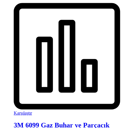
Karşılaştır
3M 6099 Gaz Buhar ve Parçacık