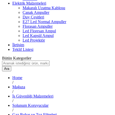
Elektrik Malzemeleri
Makaralı Uzatma Kablosu
Çanak Ampuller
Duy Çeşitleri
E27 Led Normal Ampuller
Florasan Ampuller
Led Floresan Ampul
Led Kapsül Ampul
Led Projektör
İletişim
Teklif Listesi
Bütün Kategoriler
Ara
Home
/
Mağaza
/
İş Güvenliği Malzemeleri
/
Solunum Koruyucular
/
Gaz Buhar ve Toz Filtreleri