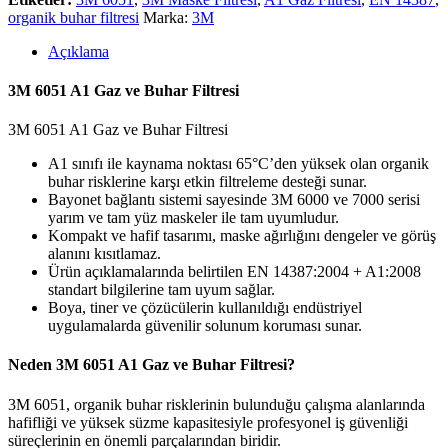
organik buhar filtresi
Marka:
3M
Açıklama
3M 6051 A1 Gaz ve Buhar Filtresi
3M 6051 A1 Gaz ve Buhar Filtresi
A1 sınıfı ile kaynama noktası 65°C’den yüksek olan organik
buhar risklerine karşı etkin filtreleme desteği sunar.
Bayonet bağlantı sistemi sayesinde 3M 6000 ve 7000 serisi
yarım ve tam yüz maskeler ile tam uyumludur.
Kompakt ve hafif tasarımı, maske ağırlığını dengeler ve görüş
alanını kısıtlamaz.
Ürün açıklamalarında belirtilen EN 14387:2004 + A1:2008
standart bilgilerine tam uyum sağlar.
Boya, tiner ve çözücülerin kullanıldığı endüstriyel
uygulamalarda güvenilir solunum koruması sunar.
Neden 3M 6051 A1 Gaz ve Buhar Filtresi?
3M 6051, organik buhar risklerinin bulunduğu çalışma alanlarında
hafifliği ve yüksek süzme kapasitesiyle profesyonel iş güvenliği
süreçlerinin en önemli parçalarından biridir.