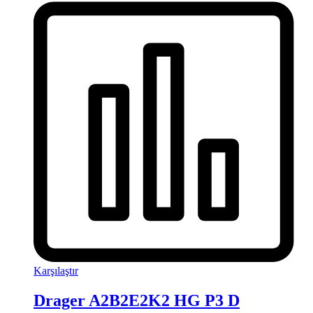
Karşılaştır
Drager A2B2E2K2 HG P3 D