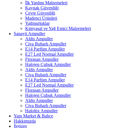
İlk Yardım Malzemeleri
Kaynak Güvenliği
Çevre Güvenliği
Madenci Ürünleri
Yağmurluklar
Kimyasal ve Yağ Emici Malzemeleri
Sanayii Ampuller
Aldis Ampuller
Civa Buharlı Ampuller
E14 Parfüm Ampuller
E27 Led Normal Ampuller
Florasan Ampuller
Halojen Çubuk Ampuller
Aldis Ampuller
Civa Buharlı Ampuller
E14 Parfüm Ampuller
E27 Led Normal Ampuller
Florasan Ampuller
Halojen Çubuk Ampuller
Aldis Ampuller
Civa Buharlı Ampuller
Halolüx Ampuller
Yapı Market & Bahçe
Hakkımızda
İletişim