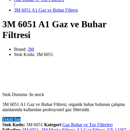
/
3M 6051 A1 Gaz ve Buhar Filtresi
3M 6051 A1 Gaz ve Buhar
Filtresi
Brand:
3M
Stok Kodu:
3M 6051
Stok Durumu :
In stock
3M 6051 A1 Gaz ve Buhar Filtresi, organik buhar bulunan çalışma
alanlarında kullanılan profesyonel gaz filtresidir.
Teklif İste
Stok Kodu:
3M 6051
Kategori
Gaz Buhar ve Toz Filtreleri
Etiketler:
3M 6051
,
3M Maske Filtresi
,
A1 Gaz Filtresi
,
EN 14387
,