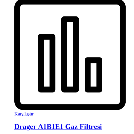
Karşılaştır
Drager A1B1E1 Gaz Filtresi