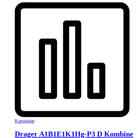
Karşılaştır
Drager A1B1E1K1Hg-P3 D Kombine