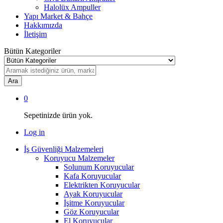
Halolüx Ampuller
Yapı Market & Bahçe
Hakkımızda
İletişim
Bütün Kategoriler
Ara
0
Sepetinizde ürün yok.
Log in
İş Güvenliği Malzemeleri
Koruyucu Malzemeler
Solunum Koruyucular
Kafa Koruyucular
Elektrikten Koruyucular
Ayak Koruyucular
İşitme Koruyucular
Göz Koruyucular
El Koruyucular