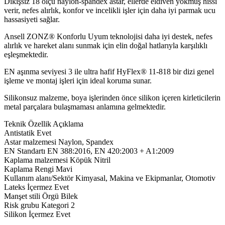
Dikişsiz 18 ölçü naylon-spandex astar, ellerde eldiven yokmuş hissi
verir, nefes alırlık, konfor ve incelikli işler için daha iyi parmak ucu
hassasiyeti sağlar.
Ansell ZONZ® Konforlu Uyum teknolojisi daha iyi destek, nefes
alırlık ve hareket alanı sunmak için elin doğal hatlarıyla karşılıklı
eşleşmektedir.
EN aşınma seviyesi 3 ile ultra hafif HyFlex® 11-818 bir dizi genel
işleme ve montaj işleri için ideal koruma sunar.
Silikonsuz malzeme, boya işlerinden önce silikon içeren kirleticilerin
metal parçalara bulaşmaması anlamına gelmektedir.
Teknik Özellik Açıklama
Antistatik Evet
Astar malzemesi Naylon, Spandex
EN Standartı EN 388:2016, EN 420:2003 + A1:2009
Kaplama malzemesi Köpük Nitril
Kaplama Rengi Mavi
Kullanım alanı/Sektör Kimyasal, Makina ve Ekipmanlar, Otomotiv
Lateks İçermez Evet
Manşet stili Örgü Bilek
Risk grubu Kategori 2
Silikon İçermez Evet