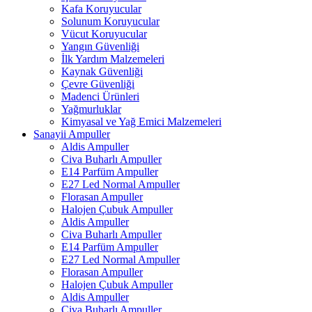
Kafa Koruyucular
Solunum Koruyucular
Vücut Koruyucular
Yangın Güvenliği
İlk Yardım Malzemeleri
Kaynak Güvenliği
Çevre Güvenliği
Madenci Ürünleri
Yağmurluklar
Kimyasal ve Yağ Emici Malzemeleri
Sanayii Ampuller
Aldis Ampuller
Civa Buharlı Ampuller
E14 Parfüm Ampuller
E27 Led Normal Ampuller
Florasan Ampuller
Halojen Çubuk Ampuller
Aldis Ampuller
Civa Buharlı Ampuller
E14 Parfüm Ampuller
E27 Led Normal Ampuller
Florasan Ampuller
Halojen Çubuk Ampuller
Aldis Ampuller
Civa Buharlı Ampuller