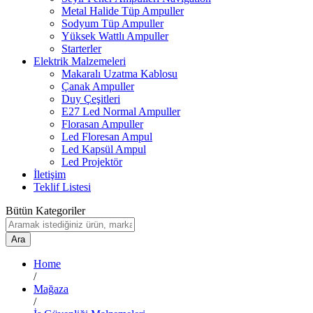
Metal Halide Tüp Ampuller
Sodyum Tüp Ampuller
Yüksek Wattlı Ampuller
Starterler
Elektrik Malzemeleri
Makaralı Uzatma Kablosu
Çanak Ampuller
Duy Çeşitleri
E27 Led Normal Ampuller
Florasan Ampuller
Led Floresan Ampul
Led Kapsül Ampul
Led Projektör
İletişim
Teklif Listesi
Bütün Kategoriler
Ara
Home
/
Mağaza
/