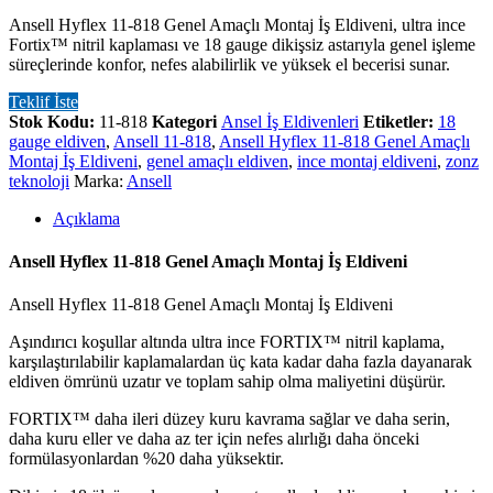
Ansell Hyflex 11-818 Genel Amaçlı Montaj İş Eldiveni, ultra ince
Fortix™ nitril kaplaması ve 18 gauge dikişsiz astarıyla genel işleme
süreçlerinde konfor, nefes alabilirlik ve yüksek el becerisi sunar.
Teklif İste
Stok Kodu:
11-818
Kategori
Ansel İş Eldivenleri
Etiketler:
18
gauge eldiven
,
Ansell 11-818
,
Ansell Hyflex 11-818 Genel Amaçlı
Montaj İş Eldiveni
,
genel amaçlı eldiven
,
ince montaj eldiveni
,
zonz
teknoloji
Marka:
Ansell
Açıklama
Ansell Hyflex 11-818 Genel Amaçlı Montaj İş Eldiveni
Ansell Hyflex 11-818 Genel Amaçlı Montaj İş Eldiveni
Aşındırıcı koşullar altında ultra ince FORTIX™ nitril kaplama,
karşılaştırılabilir kaplamalardan üç kata kadar daha fazla dayanarak
eldiven ömrünü uzatır ve toplam sahip olma maliyetini düşürür.
FORTIX™ daha ileri düzey kuru kavrama sağlar ve daha serin,
daha kuru eller ve daha az ter için nefes alırlığı daha önceki
formülasyonlardan %20 daha yüksektir.