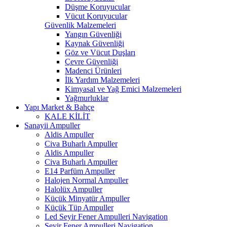
Düşme Koruyucular
Vücut Koruyucular
Güvenlik Malzemeleri
Yangın Güvenliği
Kaynak Güvenliği
Göz ve Vücut Duşları
Çevre Güvenliği
Madenci Ürünleri
İlk Yardım Malzemeleri
Kimyasal ve Yağ Emici Malzemeleri
Yağmurluklar
Yapı Market & Bahçe
KALE KİLİT
Sanayii Ampuller
Aldis Ampuller
Civa Buharlı Ampuller
Aldis Ampuller
Civa Buharlı Ampuller
E14 Parfüm Ampuller
Halojen Normal Ampuller
Halolüx Ampuller
Küçük Minyatür Ampuller
Küçük Tüp Ampuller
Led Seyir Fener Ampulleri Navigation
Seyir Fener Ampulleri Navigation