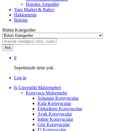
Halolüx Ampuller
Yapı Market & Bahçe
Hakkımızda
İletişim
Bütün Kategoriler
Ara
0
Sepetinizde ürün yok.
Log in
İş Güvenliği Malzemeleri
Koruyucu Malzemeler
Solunum Koruyucular
Kafa Koruyucular
Elektrikten Koruyucular
Ayak Koruyucular
İşitme Koruyucular
Göz Koruyucular
El Koruyucular