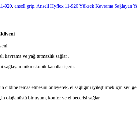
11-920
,
ansell grip
,
Ansell Hyflex 11-920 Yüksek Kavrama Sağlayan Ya
ldiveni
veni
lı kavrama ve yağ tutmazlık sağlar .
i sağlayan mikroskobik kanallar içerir.
cildine temas etmesini önleyerek, el sağlığını iyileştirmek için sıvı ge
in olağanüstü bir uyum, konfor ve el becerisi sağlar.