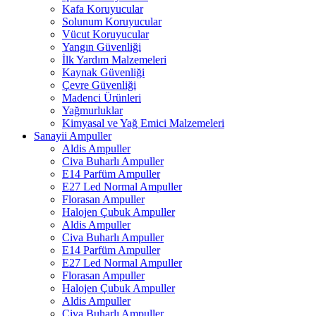
Kafa Koruyucular
Solunum Koruyucular
Vücut Koruyucular
Yangın Güvenliği
İlk Yardım Malzemeleri
Kaynak Güvenliği
Çevre Güvenliği
Madenci Ürünleri
Yağmurluklar
Kimyasal ve Yağ Emici Malzemeleri
Sanayii Ampuller
Aldis Ampuller
Civa Buharlı Ampuller
E14 Parfüm Ampuller
E27 Led Normal Ampuller
Florasan Ampuller
Halojen Çubuk Ampuller
Aldis Ampuller
Civa Buharlı Ampuller
E14 Parfüm Ampuller
E27 Led Normal Ampuller
Florasan Ampuller
Halojen Çubuk Ampuller
Aldis Ampuller
Civa Buharlı Ampuller