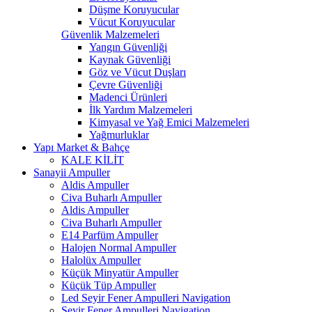
Düşme Koruyucular
Vücut Koruyucular
Güvenlik Malzemeleri
Yangın Güvenliği
Kaynak Güvenliği
Göz ve Vücut Duşları
Çevre Güvenliği
Madenci Ürünleri
İlk Yardım Malzemeleri
Kimyasal ve Yağ Emici Malzemeleri
Yağmurluklar
Yapı Market & Bahçe
KALE KİLİT
Sanayii Ampuller
Aldis Ampuller
Civa Buharlı Ampuller
Aldis Ampuller
Civa Buharlı Ampuller
E14 Parfüm Ampuller
Halojen Normal Ampuller
Halolüx Ampuller
Küçük Minyatür Ampuller
Küçük Tüp Ampuller
Led Seyir Fener Ampulleri Navigation
Seyir Fener Ampulleri Navigation