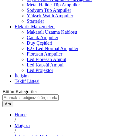
Metal Halide Tüp Ampuller
Sodyum Tüp Ampuller
Yüksek Wattlı Ampuller
Starterler
Elektrik Malzemeleri
Makaralı Uzatma Kablosu
Çanak Ampuller
Duy Çeşitleri
E27 Led Normal Ampuller
Florasan Ampuller
Led Floresan Ampul
Led Kapsül Ampul
Led Projektör
İletişim
Teklif Listesi
Bütün Kategoriler
Ara
Home
/
Mağaza
/