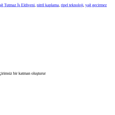
ğ Tutmaz İş Eldiveni
,
nitril kaplama
,
ripel teknoloji
,
yağ geçirmez
çirimsiz bir katman oluşturur