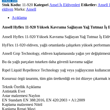
Teklif İste
Stok Kodu:
11-920
Kategori
Ansel İş Eldivenleri
Etiketler:
Ansell 
eldiven
Marka:
Ansell
Açıklama
Ansell Hyflex 11-920 Yüksek Kavrama Sağlayan Yağ Tutmaz İş E
Ansell Hyflex 11-920 Yüksek Kavrama Sağlayan Yağ Tutmaz İş Eldi
HyFlex 11-920 eldiven, yağlı ortamlarda çalışırken yüksek performans
Ansell Grıp Technology, eldiven kaplamasında yağın yer değiştirmesin
Bu da yağlı parçaları tutarken daha güvenli kavrama sağlar
Rıpel Liquid Repellence Technology yağ veya yağlayıcının kullanıcının 
Kusursuz örgü tasarımı, tüm gün üretkenliği en üst düzeye çıkarmak iç
Teknik Özellik Açıklama
Antistatik Evet
Astar malzemesi Naylon
EN Standartı EN 388:2016, EN 420:2003 + A1:2009
Kaplama malzemesi Nitril
Kaplama Rengi Mavi