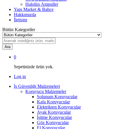
Halolüx Ampuller
Yapı Market & Bahçe
Hakkımızda
İletişim
Bütün Kategoriler
Ara
0
Sepetinizde ürün yok.
Log in
İş Güvenliği Malzemeleri
Koruyucu Malzemeler
Solunum Koruyucular
Kafa Koruyucular
Elektrikten Koruyucular
Ayak Koruyucular
İşitme Koruyucular
Göz Koruyucular
El Koruyucular