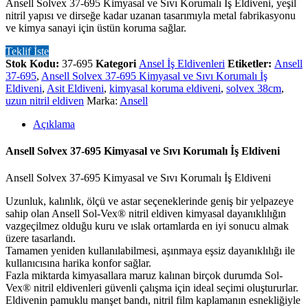
Ansell Solvex 37-695 Kimyasal ve Sıvı Korumalı İş Eldiveni, yeşil
nitril yapısı ve dirseğe kadar uzanan tasarımıyla metal fabrikasyonu
ve kimya sanayi için üstün koruma sağlar.
Teklif İste
Stok Kodu:
37-695
Kategori
Ansel İş Eldivenleri
Etiketler:
Ansell
37-695
,
Ansell Solvex 37-695 Kimyasal ve Sıvı Korumalı İş
Eldiveni
,
Asit Eldiveni
,
kimyasal koruma eldiveni
,
solvex 38cm
,
uzun nitril eldiven
Marka:
Ansell
Açıklama
Ansell Solvex 37-695 Kimyasal ve Sıvı Korumalı İş Eldiveni
Ansell Solvex 37-695 Kimyasal ve Sıvı Korumalı İş Eldiveni
Uzunluk, kalınlık, ölçü ve astar seçeneklerinde geniş bir yelpazeye
sahip olan Ansell Sol-Vex® nitril eldiven kimyasal dayanıklılığın
vazgeçilmez olduğu kuru ve ıslak ortamlarda en iyi sonucu almak
üzere tasarlandı.
Tamamen yeniden kullanılabilmesi, aşınmaya eşsiz dayanıklılığı ile
kullanıcısına harika konfor sağlar.
Fazla miktarda kimyasallara maruz kalınan birçok durumda Sol-
Vex® nitril eldivenleri güvenli çalışma için ideal seçimi oluştururlar.
Eldivenin pamuklu manşet bandı, nitril film kaplamanın esnekliğiyle