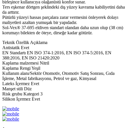
birleşince kullanıcıya olağanüstü konfor sunar.
Ters eşkenar dörtgen şeklindeki dış yüzey kavrama kabiliyetini daha
da arttırır.
Pütürlü yüzeyi hassas parçalara zarar vermesini önleyerek dolayı
maliyetleri azaltan yumuşak bir yapıdadır.
Sol-Vex® 37-695 eldiven standart olandan daha uzun olup (38 cm)
korumayı bilekten de öteye, dirseğe kadar götürür.
Teknik Özellik Açıklama
Antistatik Evet
EN Standartı EN ISO 374-1:2016, EN ISO 374-5:2016, EN
388:2016, EN ISO 21420:2020
Kaplama malzemesi Nitril
Kaplama Rengi Yeşil
Kullanım alanı/Sektör Otomotiv, Otomotiv Satış Sonrası, Gıda
İşleme, Metal fabrikasyonu, Petrol ve gaz, Kimyasal
Lateks İçermez Evet
Manşet stili Düz
Risk grubu Kategori 3
Silikon İçermez Evet