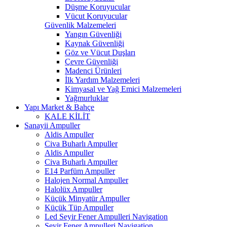
Düşme Koruyucular
Vücut Koruyucular
Güvenlik Malzemeleri
Yangın Güvenliği
Kaynak Güvenliği
Göz ve Vücut Duşları
Çevre Güvenliği
Madenci Ürünleri
İlk Yardım Malzemeleri
Kimyasal ve Yağ Emici Malzemeleri
Yağmurluklar
Yapı Market & Bahçe
KALE KİLİT
Sanayii Ampuller
Aldis Ampuller
Civa Buharlı Ampuller
Aldis Ampuller
Civa Buharlı Ampuller
E14 Parfüm Ampuller
Halojen Normal Ampuller
Halolüx Ampuller
Küçük Minyatür Ampuller
Küçük Tüp Ampuller
Led Seyir Fener Ampulleri Navigation
Seyir Fener Ampulleri Navigation