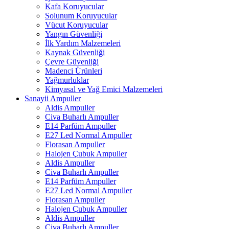
Kafa Koruyucular
Solunum Koruyucular
Vücut Koruyucular
Yangın Güvenliği
İlk Yardım Malzemeleri
Kaynak Güvenliği
Çevre Güvenliği
Madenci Ürünleri
Yağmurluklar
Kimyasal ve Yağ Emici Malzemeleri
Sanayii Ampuller
Aldis Ampuller
Civa Buharlı Ampuller
E14 Parfüm Ampuller
E27 Led Normal Ampuller
Florasan Ampuller
Halojen Çubuk Ampuller
Aldis Ampuller
Civa Buharlı Ampuller
E14 Parfüm Ampuller
E27 Led Normal Ampuller
Florasan Ampuller
Halojen Çubuk Ampuller
Aldis Ampuller
Civa Buharlı Ampuller