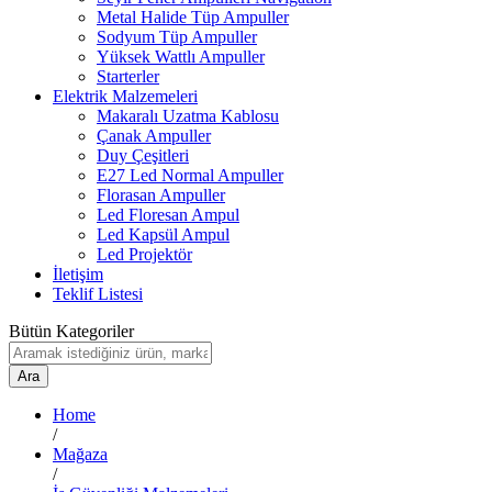
Metal Halide Tüp Ampuller
Sodyum Tüp Ampuller
Yüksek Wattlı Ampuller
Starterler
Elektrik Malzemeleri
Makaralı Uzatma Kablosu
Çanak Ampuller
Duy Çeşitleri
E27 Led Normal Ampuller
Florasan Ampuller
Led Floresan Ampul
Led Kapsül Ampul
Led Projektör
İletişim
Teklif Listesi
Bütün Kategoriler
Ara
Home
/
Mağaza
/