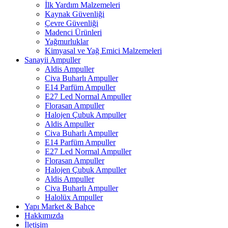
İlk Yardım Malzemeleri
Kaynak Güvenliği
Çevre Güvenliği
Madenci Ürünleri
Yağmurluklar
Kimyasal ve Yağ Emici Malzemeleri
Sanayii Ampuller
Aldis Ampuller
Civa Buharlı Ampuller
E14 Parfüm Ampuller
E27 Led Normal Ampuller
Florasan Ampuller
Halojen Çubuk Ampuller
Aldis Ampuller
Civa Buharlı Ampuller
E14 Parfüm Ampuller
E27 Led Normal Ampuller
Florasan Ampuller
Halojen Çubuk Ampuller
Aldis Ampuller
Civa Buharlı Ampuller
Halolüx Ampuller
Yapı Market & Bahçe
Hakkımızda
İletişim