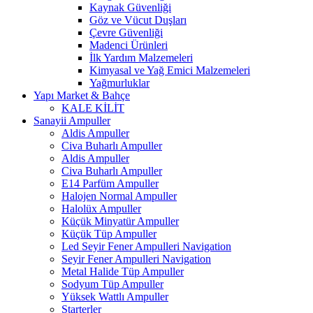
Kaynak Güvenliği
Göz ve Vücut Duşları
Çevre Güvenliği
Madenci Ürünleri
İlk Yardım Malzemeleri
Kimyasal ve Yağ Emici Malzemeleri
Yağmurluklar
Yapı Market & Bahçe
KALE KİLİT
Sanayii Ampuller
Aldis Ampuller
Civa Buharlı Ampuller
Aldis Ampuller
Civa Buharlı Ampuller
E14 Parfüm Ampuller
Halojen Normal Ampuller
Halolüx Ampuller
Küçük Minyatür Ampuller
Küçük Tüp Ampuller
Led Seyir Fener Ampulleri Navigation
Seyir Fener Ampulleri Navigation
Metal Halide Tüp Ampuller
Sodyum Tüp Ampuller
Yüksek Wattlı Ampuller
Starterler