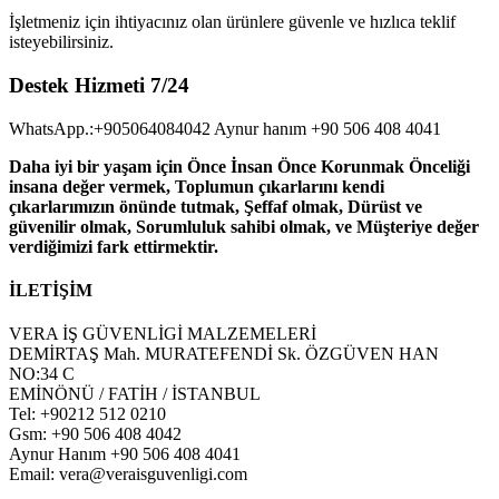
İşletmeniz için ihtiyacınız olan ürünlere güvenle ve hızlıca teklif
isteyebilirsiniz.
Destek Hizmeti 7/24
WhatsApp.:+905064084042 Aynur hanım +90 506 408 4041
Daha iyi bir yaşam için Önce İnsan Önce Korunmak Önceliği
insana değer vermek, Toplumun çıkarlarını kendi
çıkarlarımızın önünde tutmak, Şeffaf olmak, Dürüst ve
güvenilir olmak, Sorumluluk sahibi olmak, ve Müşteriye değer
verdiğimizi fark ettirmektir.
İLETİŞİM
VERA İŞ GÜVENLİGİ MALZEMELERİ
DEMİRTAŞ Mah. MURATEFENDİ Sk. ÖZGÜVEN HAN
NO:34 C
EMİNÖNÜ / FATİH / İSTANBUL
Tel: +90212 512 0210
Gsm: +90 506 408 4042
Aynur Hanım +90 506 408 4041
Email: vera@veraisguvenligi.com