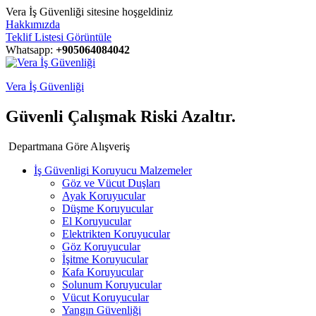
Vera İş Güvenliği sitesine hoşgeldiniz
Hakkımızda
Teklif Listesi Görüntüle
Whatsapp:
+905064084042
Vera İş Güvenliği
Güvenli Çalışmak Riski Azaltır.
Departmana Göre Alışveriş
İş Güvenligi Koruyucu Malzemeler
Göz ve Vücut Duşları
Ayak Koruyucular
Düşme Koruyucular
El Koruyucular
Elektrikten Koruyucular
Göz Koruyucular
İşitme Koruyucular
Kafa Koruyucular
Solunum Koruyucular
Vücut Koruyucular
Yangın Güvenliği