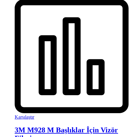
Karşılaştır
3M M928 M Başlıklar İçin Vizör