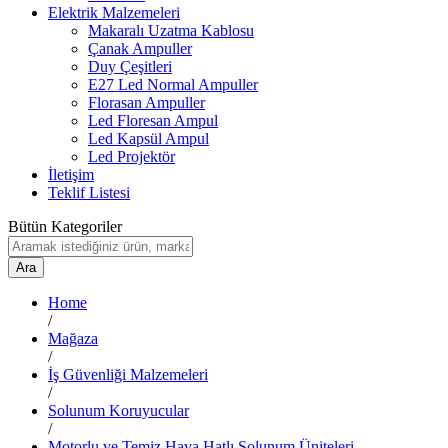
Elektrik Malzemeleri
Makaralı Uzatma Kablosu
Çanak Ampuller
Duy Çeşitleri
E27 Led Normal Ampuller
Florasan Ampuller
Led Floresan Ampul
Led Kapsül Ampul
Led Projektör
İletişim
Teklif Listesi
Bütün Kategoriler
Ara
Home
/
Mağaza
/
İş Güvenliği Malzemeleri
/
Solunum Koruyucular
/
Motorlu ve Temiz Hava Hatlı Solunum Üniteleri