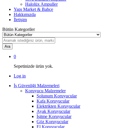
Halolüx Ampuller
Yapı Market & Bahçe
Hakkımızda
İletişim
Bütün Kategoriler
Ara
0
Sepetinizde ürün yok.
Log in
İş Güvenliği Malzemeleri
Koruyucu Malzemeler
Solunum Koruyucular
Kafa Koruyucular
Elektrikten Koruyucular
Ayak Koruyucular
İşitme Koruyucular
Göz Koruyucular
El Koruyucular