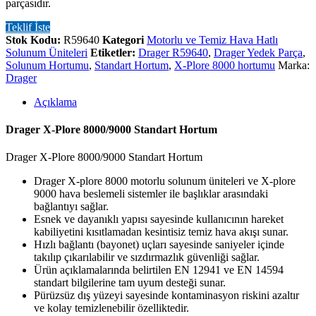
parçasıdır.
Teklif İste
Stok Kodu:
R59640
Kategori
Motorlu ve Temiz Hava Hatlı
Solunum Üniteleri
Etiketler:
Drager R59640
,
Drager Yedek Parça
,
Solunum Hortumu
,
Standart Hortum
,
X-Plore 8000 hortumu
Marka:
Drager
Açıklama
Drager X-Plore 8000/9000 Standart Hortum
Drager X-Plore 8000/9000 Standart Hortum
Drager X-plore 8000 motorlu solunum üniteleri ve X-plore
9000 hava beslemeli sistemler ile başlıklar arasındaki
bağlantıyı sağlar.
Esnek ve dayanıklı yapısı sayesinde kullanıcının hareket
kabiliyetini kısıtlamadan kesintisiz temiz hava akışı sunar.
Hızlı bağlantı (bayonet) uçları sayesinde saniyeler içinde
takılıp çıkarılabilir ve sızdırmazlık güvenliği sağlar.
Ürün açıklamalarında belirtilen EN 12941 ve EN 14594
standart bilgilerine tam uyum desteği sunar.
Pürüzsüz dış yüzeyi sayesinde kontaminasyon riskini azaltır
ve kolay temizlenebilir özelliktedir.