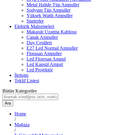
Metal Halide Tüp Ampuller
Sodyum Tüp Ampuller
Yüksek Wattlı Ampuller
Starterler
Elektrik Malzemeleri
Makaralı Uzatma Kablosu
Çanak Ampuller
Duy Çeşitleri
E27 Led Normal Ampuller
Florasan Ampuller
Led Floresan Ampul
Led Kapsül Ampul
Led Projektör
İletişim
Teklif Listesi
Bütün Kategoriler
Ara
Home
/
Mağaza
/