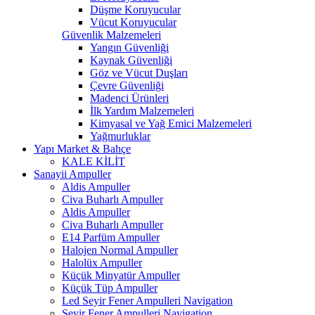
Düşme Koruyucular
Vücut Koruyucular
Güvenlik Malzemeleri
Yangın Güvenliği
Kaynak Güvenliği
Göz ve Vücut Duşları
Çevre Güvenliği
Madenci Ürünleri
İlk Yardım Malzemeleri
Kimyasal ve Yağ Emici Malzemeleri
Yağmurluklar
Yapı Market & Bahçe
KALE KİLİT
Sanayii Ampuller
Aldis Ampuller
Civa Buharlı Ampuller
Aldis Ampuller
Civa Buharlı Ampuller
E14 Parfüm Ampuller
Halojen Normal Ampuller
Halolüx Ampuller
Küçük Minyatür Ampuller
Küçük Tüp Ampuller
Led Seyir Fener Ampulleri Navigation
Seyir Fener Ampulleri Navigation