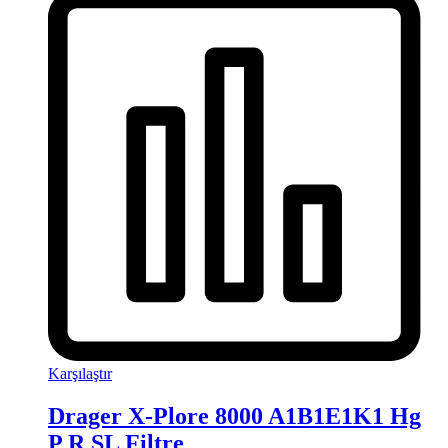
Karşılaştır
Drager X-Plore 8000 A1B1E1K1 Hg
P R SL Filtre