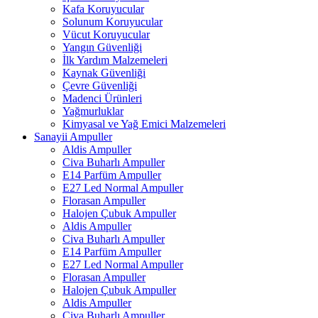
Kafa Koruyucular
Solunum Koruyucular
Vücut Koruyucular
Yangın Güvenliği
İlk Yardım Malzemeleri
Kaynak Güvenliği
Çevre Güvenliği
Madenci Ürünleri
Yağmurluklar
Kimyasal ve Yağ Emici Malzemeleri
Sanayii Ampuller
Aldis Ampuller
Civa Buharlı Ampuller
E14 Parfüm Ampuller
E27 Led Normal Ampuller
Florasan Ampuller
Halojen Çubuk Ampuller
Aldis Ampuller
Civa Buharlı Ampuller
E14 Parfüm Ampuller
E27 Led Normal Ampuller
Florasan Ampuller
Halojen Çubuk Ampuller
Aldis Ampuller
Civa Buharlı Ampuller