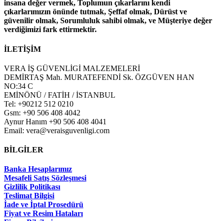
insana değer vermek, Toplumun çıkarlarını kendi
çıkarlarımızın önünde tutmak, Şeffaf olmak, Dürüst ve
güvenilir olmak, Sorumluluk sahibi olmak, ve Müşteriye değer
verdiğimizi fark ettirmektir.
İLETİŞİM
VERA İŞ GÜVENLİGİ MALZEMELERİ
DEMİRTAŞ Mah. MURATEFENDİ Sk. ÖZGÜVEN HAN
NO:34 C
EMİNÖNÜ / FATİH / İSTANBUL
Tel: +90212 512 0210
Gsm: +90 506 408 4042
Aynur Hanım +90 506 408 4041
Email: vera@veraisguvenligi.com
BİLGİLER
Banka Hesaplarımız
Mesafeli Satış Sözleşmesi
Gizlilik Politikası
Teslimat Bilgisi
İade ve İptal Prosedürü
Fiyat ve Resim Hataları