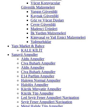
Vücut Koruyucular
Güvenlik Malzemeleri
Yangın Güvenliği
Kaynak Güvenliği
Göz ve Vücut Duşları
Çevre Güvenliği
Madenci Ürünleri
İlk Yardım Malzemeleri
Kimyasal ve Yağ Emici Malzemeleri
Yağmurluklar
Yapı Market & Bahçe
KALE KİLİT
Sanayii Ampuller
Aldis Ampuller
Civa Buharlı Ampuller
Aldis Ampuller
Civa Buharlı Ampuller
E14 Parfüm Ampuller
Halojen Normal Ampuller
Halolüx Ampuller
Küçük Minyatür Ampuller
Küçük Tüp Ampuller
Led Seyir Fener Ampulleri Navigation
Seyir Fener Ampulleri Navigation
Metal Halide Tüp Ampuller