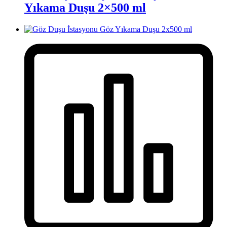
Yıkama Duşu 2×500 ml