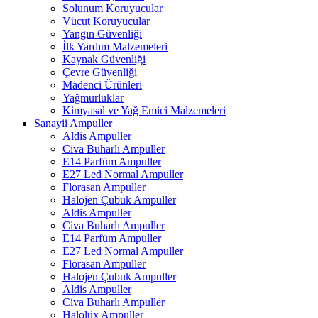
Solunum Koruyucular
Vücut Koruyucular
Yangın Güvenliği
İlk Yardım Malzemeleri
Kaynak Güvenliği
Çevre Güvenliği
Madenci Ürünleri
Yağmurluklar
Kimyasal ve Yağ Emici Malzemeleri
Sanayii Ampuller
Aldis Ampuller
Civa Buharlı Ampuller
E14 Parfüm Ampuller
E27 Led Normal Ampuller
Florasan Ampuller
Halojen Çubuk Ampuller
Aldis Ampuller
Civa Buharlı Ampuller
E14 Parfüm Ampuller
E27 Led Normal Ampuller
Florasan Ampuller
Halojen Çubuk Ampuller
Aldis Ampuller
Civa Buharlı Ampuller
Halolüx Ampuller