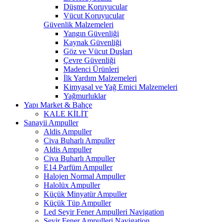
Düşme Koruyucular
Vücut Koruyucular
Güvenlik Malzemeleri
Yangın Güvenliği
Kaynak Güvenliği
Göz ve Vücut Duşları
Çevre Güvenliği
Madenci Ürünleri
İlk Yardım Malzemeleri
Kimyasal ve Yağ Emici Malzemeleri
Yağmurluklar
Yapı Market & Bahçe
KALE KİLİT
Sanayii Ampuller
Aldis Ampuller
Civa Buharlı Ampuller
Aldis Ampuller
Civa Buharlı Ampuller
E14 Parfüm Ampuller
Halojen Normal Ampuller
Halolüx Ampuller
Küçük Minyatür Ampuller
Küçük Tüp Ampuller
Led Seyir Fener Ampulleri Navigation
Seyir Fener Ampulleri Navigation