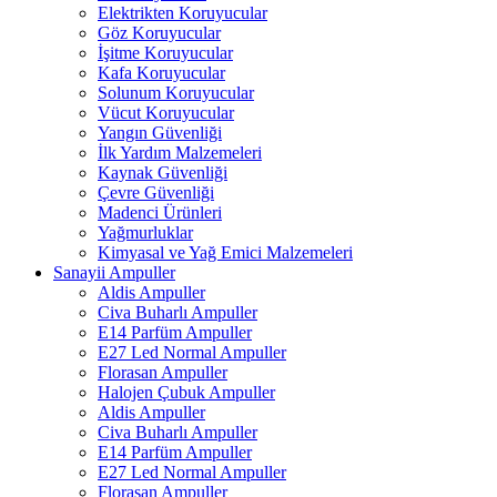
Elektrikten Koruyucular
Göz Koruyucular
İşitme Koruyucular
Kafa Koruyucular
Solunum Koruyucular
Vücut Koruyucular
Yangın Güvenliği
İlk Yardım Malzemeleri
Kaynak Güvenliği
Çevre Güvenliği
Madenci Ürünleri
Yağmurluklar
Kimyasal ve Yağ Emici Malzemeleri
Sanayii Ampuller
Aldis Ampuller
Civa Buharlı Ampuller
E14 Parfüm Ampuller
E27 Led Normal Ampuller
Florasan Ampuller
Halojen Çubuk Ampuller
Aldis Ampuller
Civa Buharlı Ampuller
E14 Parfüm Ampuller
E27 Led Normal Ampuller
Florasan Ampuller