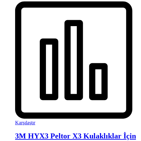
Karşılaştır
3M HYX3 Peltor X3 Kulaklıklar İçin