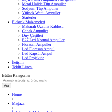
Metal Halide Tüp Ampuller
Sodyum Tüp Ampuller
Yüksek Wattlı Ampuller
Starterler
Elektrik Malzemeleri
Makaralı Uzatma Kablosu
Çanak Ampuller
Duy Çeşitleri
E27 Led Normal Ampuller
Florasan Ampuller
Led Floresan Ampul
Led Kapsül Ampul
Led Projektör
İletişim
Teklif Listesi
Bütün Kategoriler
Ara
Home
/
Mağaza
/