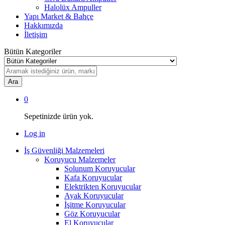
Halolüx Ampuller
Yapı Market & Bahçe
Hakkımızda
İletişim
Bütün Kategoriler
Ara
0
Sepetinizde ürün yok.
Log in
İş Güvenliği Malzemeleri
Koruyucu Malzemeler
Solunum Koruyucular
Kafa Koruyucular
Elektrikten Koruyucular
Ayak Koruyucular
İşitme Koruyucular
Göz Koruyucular
El Koruyucular