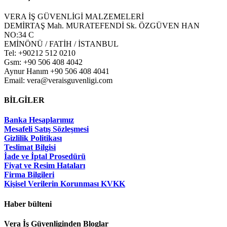
VERA İŞ GÜVENLİGİ MALZEMELERİ
DEMİRTAŞ Mah. MURATEFENDİ Sk. ÖZGÜVEN HAN
NO:34 C
EMİNÖNÜ / FATİH / İSTANBUL
Tel: +90212 512 0210
Gsm: +90 506 408 4042
Aynur Hanım +90 506 408 4041
Email: vera@veraisguvenligi.com
BİLGİLER
Banka Hesaplarımız
Mesafeli Satış Sözleşmesi
Gizlilik Politikası
Teslimat Bilgisi
İade ve İptal Prosedürü
Fiyat ve Resim Hataları
Firma Bilgileri
Kişisel Verilerin Korunması KVKK
Haber bülteni
Vera İş Güvenliginden Bloglar