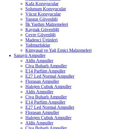
Kafa Koruyucular
Solunum Koruyucular
Vücut Koruyucular
Yangın Güvenliği
İlk Yardım Malzemeleri
Kaynak Güvenliği
Çevre Güvenliği
Madenci Ürünleri
Yağmurluklar
Kimyasal ve Yağ Emici Malzemeleri
Sanayii Ampuller
Aldis Ampuller
Civa Buharlı Ampuller
E14 Parfüm Ampuller
E27 Led Normal Ampuller
Florasan Ampuller
Halojen Çubuk Ampuller
Aldis Ampuller
Civa Buharlı Ampuller
E14 Parfüm Ampuller
E27 Led Normal Ampuller
Florasan Ampuller
Halojen Çubuk Ampuller
Aldis Ampuller
Civa Buharlı Ampuller