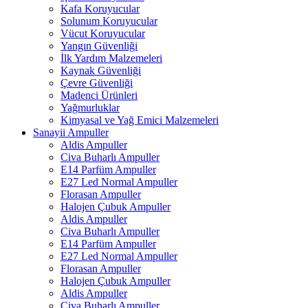
Kafa Koruyucular
Solunum Koruyucular
Vücut Koruyucular
Yangın Güvenliği
İlk Yardım Malzemeleri
Kaynak Güvenliği
Çevre Güvenliği
Madenci Ürünleri
Yağmurluklar
Kimyasal ve Yağ Emici Malzemeleri
Sanayii Ampuller
Aldis Ampuller
Civa Buharlı Ampuller
E14 Parfüm Ampuller
E27 Led Normal Ampuller
Florasan Ampuller
Halojen Çubuk Ampuller
Aldis Ampuller
Civa Buharlı Ampuller
E14 Parfüm Ampuller
E27 Led Normal Ampuller
Florasan Ampuller
Halojen Çubuk Ampuller
Aldis Ampuller
Civa Buharlı Ampuller