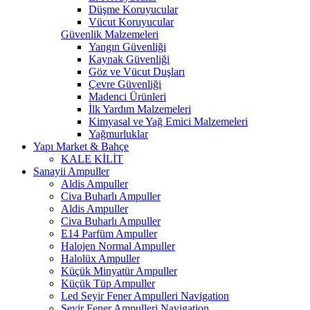
Düşme Koruyucular
Vücut Koruyucular
Güvenlik Malzemeleri
Yangın Güvenliği
Kaynak Güvenliği
Göz ve Vücut Duşları
Çevre Güvenliği
Madenci Ürünleri
İlk Yardım Malzemeleri
Kimyasal ve Yağ Emici Malzemeleri
Yağmurluklar
Yapı Market & Bahçe
KALE KİLİT
Sanayii Ampuller
Aldis Ampuller
Civa Buharlı Ampuller
Aldis Ampuller
Civa Buharlı Ampuller
E14 Parfüm Ampuller
Halojen Normal Ampuller
Halolüx Ampuller
Küçük Minyatür Ampuller
Küçük Tüp Ampuller
Led Seyir Fener Ampulleri Navigation
Seyir Fener Ampulleri Navigation