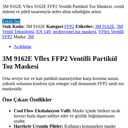
3M 9162E Vflex 9162E FFP2 Ventilli Partükül Toz Maskesi, ventil
sistemi ve pileli tasarımıyla nefes alma rahatlığını artırır.
Teklif İste
Stok Kodu:
3M 9162E
Kategori
FFP2
Etiketler:
3M 9162E
,
3M
Ventil Teknolojisi
,
EN 149
,
profesyonel toz maskesi
,
VFlex Ventilli
FFP2
Marka:
3M
Açıklama
3M 9162E Vflex FFP2 Ventilli Partikül
Toz Maskesi
Orta seviye toz ve katı partikül maruziyetine karşı koruma sunan,
yüksek solunum konforu için entegre valf donanımlı FFP2 sınıfı toz
maskesidir.
Öne Çıkan Özellikler
Cool Flow Ekshalasyon Valfi:
Maske içinde biriken sıcak
havayı hızla dışarı tahliye eder ve gözlük buğulanmasını
azaltır.
Harekete Uyumlu Pileler:
Kullanıcı konuşurken maske