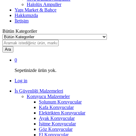
Halolüx Ampuller
Yapı Market & Bahçe
Hakkımızda
İletişim
Bütün Kategoriler
Ara
0
Sepetinizde ürün yok.
Log in
İş Güvenliği Malzemeleri
Koruyucu Malzemeler
Solunum Koruyucular
Kafa Koruyucular
Elektrikten Koruyucular
Ayak Koruyucular
İşitme Koruyucular
Göz Koruyucular
El Koruyucular