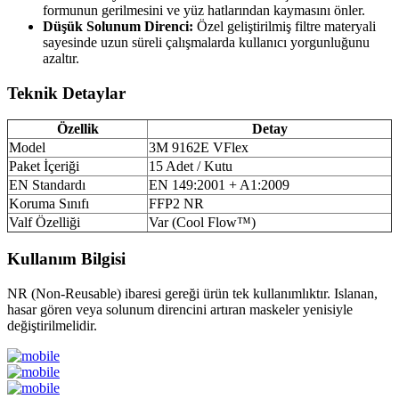
formunun gerilmesini ve yüz hatlarından kaymasını önler.
Düşük Solunum Direnci:
Özel geliştirilmiş filtre materyali
sayesinde uzun süreli çalışmalarda kullanıcı yorgunluğunu
azaltır.
Teknik Detaylar
Özellik
Detay
Model
3M 9162E VFlex
Paket İçeriği
15 Adet / Kutu
EN Standardı
EN 149:2001 + A1:2009
Koruma Sınıfı
FFP2 NR
Valf Özelliği
Var (Cool Flow™)
Kullanım Bilgisi
NR (Non-Reusable) ibaresi gereği ürün tek kullanımlıktır. Islanan,
hasar gören veya solunum direncini artıran maskeler yenisiyle
değiştirilmelidir.