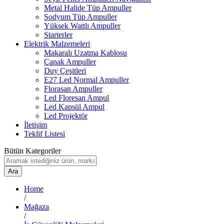
Metal Halide Tüp Ampuller
Sodyum Tüp Ampuller
Yüksek Wattlı Ampuller
Starterler
Elektrik Malzemeleri
Makaralı Uzatma Kablosu
Çanak Ampuller
Duy Çeşitleri
E27 Led Normal Ampuller
Florasan Ampuller
Led Floresan Ampul
Led Kapsül Ampul
Led Projektör
İletişim
Teklif Listesi
Bütün Kategoriler
Ara
Home
/
Mağaza
/