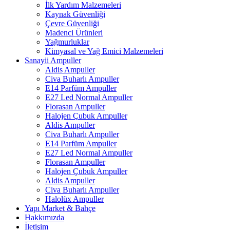
İlk Yardım Malzemeleri
Kaynak Güvenliği
Çevre Güvenliği
Madenci Ürünleri
Yağmurluklar
Kimyasal ve Yağ Emici Malzemeleri
Sanayii Ampuller
Aldis Ampuller
Civa Buharlı Ampuller
E14 Parfüm Ampuller
E27 Led Normal Ampuller
Florasan Ampuller
Halojen Çubuk Ampuller
Aldis Ampuller
Civa Buharlı Ampuller
E14 Parfüm Ampuller
E27 Led Normal Ampuller
Florasan Ampuller
Halojen Çubuk Ampuller
Aldis Ampuller
Civa Buharlı Ampuller
Halolüx Ampuller
Yapı Market & Bahçe
Hakkımızda
İletişim