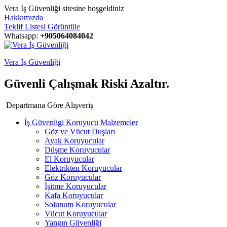
Vera İş Güvenliği sitesine hoşgeldiniz
Hakkımızda
Teklif Listesi Görüntüle
Whatsapp:
+905064084042
Vera İş Güvenliği
Güvenli Çalışmak Riski Azaltır.
Departmana Göre Alışveriş
İş Güvenligi Koruyucu Malzemeler
Göz ve Vücut Duşları
Ayak Koruyucular
Düşme Koruyucular
El Koruyucular
Elektrikten Koruyucular
Göz Koruyucular
İşitme Koruyucular
Kafa Koruyucular
Solunum Koruyucular
Vücut Koruyucular
Yangın Güvenliği