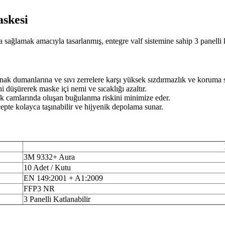
skesi
a sağlamak amacıyla tasarlanmış, entegre valf sistemine sahip 3 panelli 
ynak dumanlarına ve sıvı zerrelere karşı yüksek sızdırmazlık ve koruma 
i düşürerek maske içi nemi ve sıcaklığı azaltır.
k camlarında oluşan buğulanma riskini minimize eder.
cepte kolayca taşınabilir ve hijyenik depolama sunar.
3M 9332+ Aura
10 Adet / Kutu
EN 149:2001 + A1:2009
FFP3 NR
3 Panelli Katlanabilir