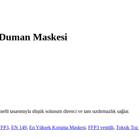
s Duman Maskesi
i tasarımıyla düşük solunum direnci ve tam sızdırmazlık sağlar.
FFP3
,
EN 149
,
En Yüksek Koruma Maskesi
,
FFP3 ventilli
,
Toksik Toz