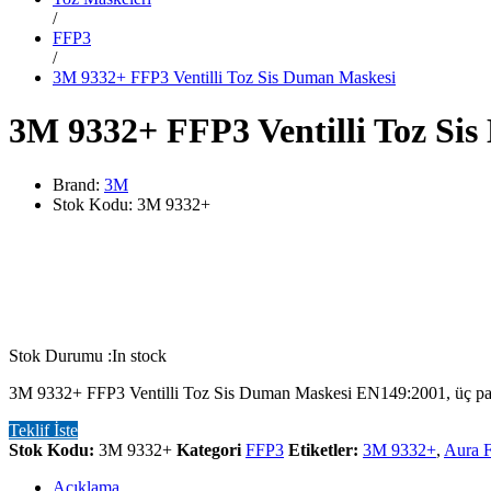
/
FFP3
/
3M 9332+ FFP3 Ventilli Toz Sis Duman Maskesi
3M 9332+ FFP3 Ventilli Toz Si
Brand:
3M
Stok Kodu:
3M 9332+
Stok Durumu :
In stock
3M 9332+ FFP3 Ventilli Toz Sis Duman Maskesi EN149:2001, üç panell
Teklif İste
Stok Kodu:
3M 9332+
Kategori
FFP3
Etiketler:
3M 9332+
,
Aura 
Açıklama