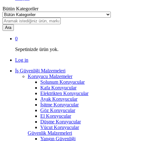
Bütün Kategoriler
Ara
0
Sepetinizde ürün yok.
Log in
İş Güvenliği Malzemeleri
Koruyucu Malzemeler
Solunum Koruyucular
Kafa Koruyucular
Elektrikten Koruyucular
Ayak Koruyucular
İşitme Koruyucular
Göz Koruyucular
El Koruyucular
Düşme Koruyucular
Vücut Koruyucular
Güvenlik Malzemeleri
Yangın Güvenliği