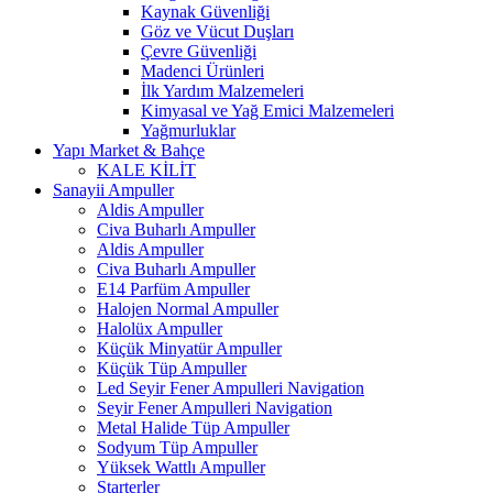
Kaynak Güvenliği
Göz ve Vücut Duşları
Çevre Güvenliği
Madenci Ürünleri
İlk Yardım Malzemeleri
Kimyasal ve Yağ Emici Malzemeleri
Yağmurluklar
Yapı Market & Bahçe
KALE KİLİT
Sanayii Ampuller
Aldis Ampuller
Civa Buharlı Ampuller
Aldis Ampuller
Civa Buharlı Ampuller
E14 Parfüm Ampuller
Halojen Normal Ampuller
Halolüx Ampuller
Küçük Minyatür Ampuller
Küçük Tüp Ampuller
Led Seyir Fener Ampulleri Navigation
Seyir Fener Ampulleri Navigation
Metal Halide Tüp Ampuller
Sodyum Tüp Ampuller
Yüksek Wattlı Ampuller
Starterler