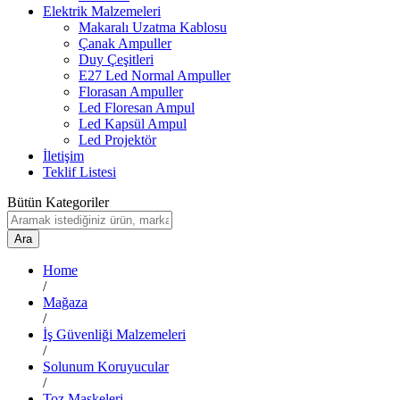
Elektrik Malzemeleri
Makaralı Uzatma Kablosu
Çanak Ampuller
Duy Çeşitleri
E27 Led Normal Ampuller
Florasan Ampuller
Led Floresan Ampul
Led Kapsül Ampul
Led Projektör
İletişim
Teklif Listesi
Bütün Kategoriler
Ara
Home
/
Mağaza
/
İş Güvenliği Malzemeleri
/
Solunum Koruyucular
/
Toz Maskeleri