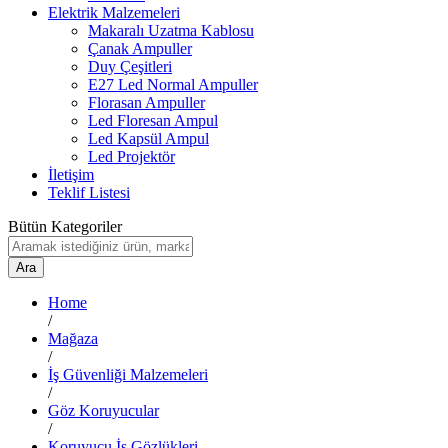
Elektrik Malzemeleri
Makaralı Uzatma Kablosu
Çanak Ampuller
Duy Çeşitleri
E27 Led Normal Ampuller
Florasan Ampuller
Led Floresan Ampul
Led Kapsül Ampul
Led Projektör
İletişim
Teklif Listesi
Bütün Kategoriler
Ara
Home
/
Mağaza
/
İş Güvenliği Malzemeleri
/
Göz Koruyucular
/
Koruyucu İş Gözlükleri