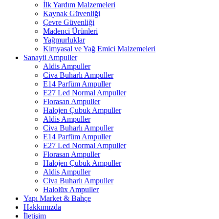
İlk Yardım Malzemeleri
Kaynak Güvenliği
Çevre Güvenliği
Madenci Ürünleri
Yağmurluklar
Kimyasal ve Yağ Emici Malzemeleri
Sanayii Ampuller
Aldis Ampuller
Civa Buharlı Ampuller
E14 Parfüm Ampuller
E27 Led Normal Ampuller
Florasan Ampuller
Halojen Çubuk Ampuller
Aldis Ampuller
Civa Buharlı Ampuller
E14 Parfüm Ampuller
E27 Led Normal Ampuller
Florasan Ampuller
Halojen Çubuk Ampuller
Aldis Ampuller
Civa Buharlı Ampuller
Halolüx Ampuller
Yapı Market & Bahçe
Hakkımızda
İletişim