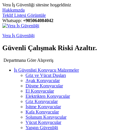
Vera İş Güvenliği sitesine hoşgeldiniz
Hakkımızda
Teklif Listesi Görüntüle
Whatsapp:
+905064084042
Vera İş Güvenliği
Güvenli Çalışmak Riski Azaltır.
Departmana Göre Alışveriş
İş Güvenligi Koruyucu Malzemeler
Göz ve Vücut Duşları
Ayak Koruyucular
Düşme Koruyucular
El Koruyucular
Elektrikten Koruyucular
Göz Koruyucular
İşitme Koruyucular
Kafa Koruyucular
Solunum Koruyucular
Vücut Koruyucular
Yangın Güvenliği