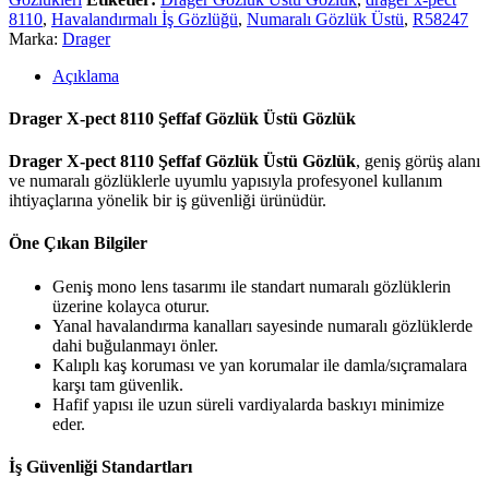
8110
,
Havalandırmalı İş Gözlüğü
,
Numaralı Gözlük Üstü
,
R58247
Marka:
Drager
Açıklama
Drager X-pect 8110 Şeffaf Gözlük Üstü Gözlük
Drager X-pect 8110 Şeffaf Gözlük Üstü Gözlük
, geniş görüş alanı
ve numaralı gözlüklerle uyumlu yapısıyla profesyonel kullanım
ihtiyaçlarına yönelik bir iş güvenliği ürünüdür.
Öne Çıkan Bilgiler
Geniş mono lens tasarımı ile standart numaralı gözlüklerin
üzerine kolayca oturur.
Yanal havalandırma kanalları sayesinde numaralı gözlüklerde
dahi buğulanmayı önler.
Kalıplı kaş koruması ve yan korumalar ile damla/sıçramalara
karşı tam güvenlik.
Hafif yapısı ile uzun süreli vardiyalarda baskıyı minimize
eder.
İş Güvenliği Standartları