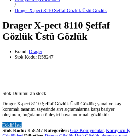
/
Drager X-pect 8110 Şeffaf Gözlük Üstü Gözlük
Drager X-pect 8110 Şeffaf
Gözlük Üstü Gözlük
Brand:
Drager
Stok Kodu:
R58247
Stok Durumu :
In stock
Drager X-pect 8110 Şeffaf Gözlük Üstü Gözlük; yanal ve kaş
korumalı tasarımı sayesinde sıvı sıçramalarına karşı bariyer
oluşturan, buğulanma önleyici havalandırmalı gözlüktür.
Teklif İste
Stok Kodu:
R58247
Kategoriler:
Göz Koruyucular
,
Koruyucu İş
Gözlükleri
Etiketler:
Drager Gözlük Üstü Gözlük
,
drager x-pect