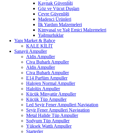
Kaynak Güvenliği
Göz ve Vücut Duşları
Çevre Güvenliği
Madenci Ürünleri
İlk Yardım Malzemeleri
Kimyasal ve Yağ Emici Malzemeleri
Yağmurluklar
Yapı Market & Bahçe
KALE KİLİT
Sanayii Ampuller
Aldis Ampuller
Civa Buharlı Ampuller
Aldis Ampuller
Civa Buharlı Ampuller
E14 Parfüm Ampuller
Halojen Normal Ampuller
Halolüx Ampuller
Küçük Minyatür Ampuller
Küçük Tüp Ampuller
Led Seyir Fener Ampulleri Navigation
Seyir Fener Ampulleri Navigation
Metal Halide Tüp Ampuller
Sodyum Tüp Ampuller
Yüksek Wattlı Ampuller
Starterler