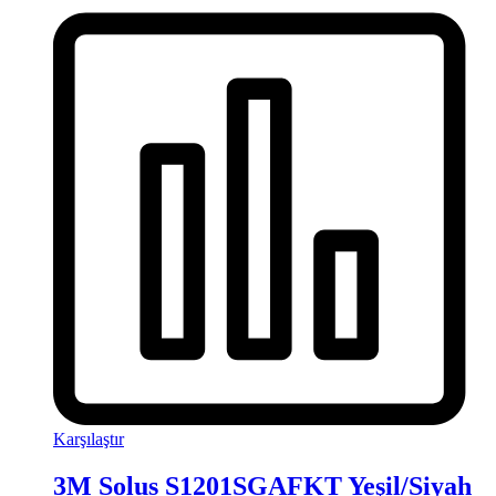
Karşılaştır
3M Solus S1201SGAFKT Yeşil/Siyah