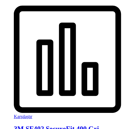
Karşılaştır
3M SF402 SecureFit 400 Gri