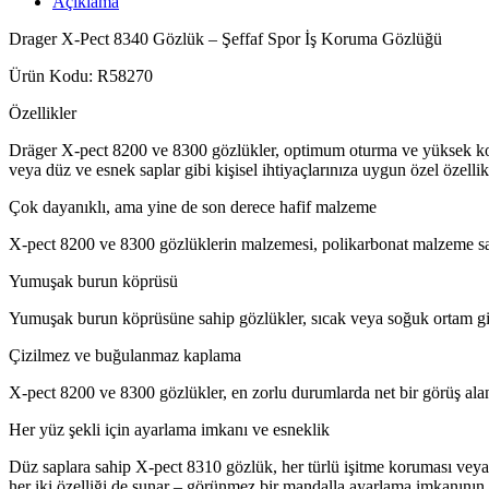
Açıklama
Drager X-Pect 8340 Gözlük – Şeffaf Spor İş Koruma Gözlüğü
Ürün Kodu: R58270
Özellikler
Dräger X-pect 8200 ve 8300 gözlükler, optimum oturma ve yüksek konf
veya düz ve esnek saplar gibi kişisel ihtiyaçlarınıza uygun özel özel
Çok dayanıklı, ama yine de son derece hafif malzeme
X-pect 8200 ve 8300 gözlüklerin malzemesi, polikarbonat malzeme say
Yumuşak burun köprüsü
Yumuşak burun köprüsüne sahip gözlükler, sıcak veya soğuk ortam gibi
Çizilmez ve buğulanmaz kaplama
X-pect 8200 ve 8300 gözlükler, en zorlu durumlarda net bir görüş ala
Her yüz şekli için ayarlama imkanı ve esneklik
Düz saplara sahip X-pect 8310 gözlük, her türlü işitme koruması veya
her iki özelliği de sunar – görünmez bir mandalla ayarlama imkanının 