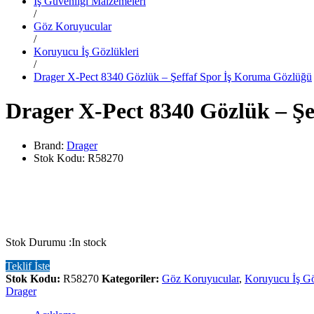
İş Güvenliği Malzemeleri
/
Göz Koruyucular
/
Koruyucu İş Gözlükleri
/
Drager X-Pect 8340 Gözlük – Şeffaf Spor İş Koruma Gözlüğü
Drager X-Pect 8340 Gözlük – Ş
Brand:
Drager
Stok Kodu:
R58270
Stok Durumu :
In stock
Teklif İste
Stok Kodu:
R58270
Kategoriler:
Göz Koruyucular
,
Koruyucu İş Gö
Drager