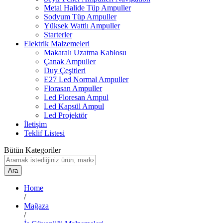
Metal Halide Tüp Ampuller
Sodyum Tüp Ampuller
Yüksek Wattlı Ampuller
Starterler
Elektrik Malzemeleri
Makaralı Uzatma Kablosu
Çanak Ampuller
Duy Çeşitleri
E27 Led Normal Ampuller
Florasan Ampuller
Led Floresan Ampul
Led Kapsül Ampul
Led Projektör
İletişim
Teklif Listesi
Bütün Kategoriler
Ara
Home
/
Mağaza
/