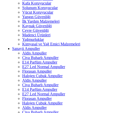
Kafa Koruyucular
Solunum Koruyucular
Vücut Koruyucular
Yangın Güvenliği
İlk Yardım Malzemeleri
Kaynak Güvenliği
Çevre Güvenliği
Madenci Ürünleri
Yağmurluklar
Kimyasal ve Yağ Emici Malzemeleri
Sanayii Ampuller
Aldis Ampuller
Civa Buharlı Ampuller
E14 Parfüm Ampuller
E27 Led Normal Ampuller
Florasan Ampuller
Halojen Çubuk Ampuller
Aldis Ampuller
Civa Buharlı Ampuller
E14 Parfüm Ampuller
E27 Led Normal Ampuller
Florasan Ampuller
Halojen Çubuk Ampuller
Aldis Ampuller
Civa Buharlı Ampuller