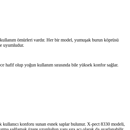
 kullanım ömürleri vardır. Her bir model, yumuşak burun köprüsü
ile uyumludur.
 hafif olup yoğun kullanım sırasında bile yüksek konfor sağlar.
k kullanıcı konforu sunan esnek saplar bulunur. X-pect 8330 modeli,
urma sağlamak üzere uzunluğun yanı sıra açı olarak da ayarlanabilir.