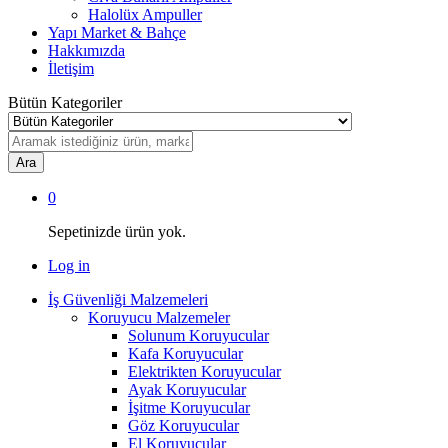
Halolüx Ampuller
Yapı Market & Bahçe
Hakkımızda
İletişim
Bütün Kategoriler
Ara
0
Sepetinizde ürün yok.
Log in
İş Güvenliği Malzemeleri
Koruyucu Malzemeler
Solunum Koruyucular
Kafa Koruyucular
Elektrikten Koruyucular
Ayak Koruyucular
İşitme Koruyucular
Göz Koruyucular
El Koruyucular