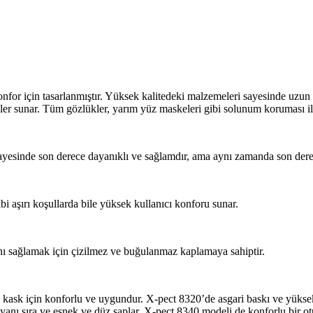
or için tasarlanmıştır. Yüksek kalitedeki malzemeleri sayesinde uzun
likler sunar. Tüm gözlükler, yarım yüz maskeleri gibi solunum koruması 
esinde son derece dayanıklı ve sağlamdır, ama aynı zamanda son derece
 aşırı koşullarda bile yüksek kullanıcı konforu sunar.
nı sağlamak için çizilmez ve buğulanmaz kaplamaya sahiptir.
 kask için konforlu ve uygundur. X-pect 8320’de asgari baskı ve yükse
yanı sıra ve esnek ve düz saplar. X-pect 8340 modeli de konforlu bir ot