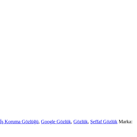
r İş Koruma Gözlüğü
,
Google Gözlük
,
Gözlük
,
Şeffaf Gözlük
Marka: