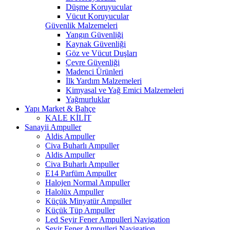
Düşme Koruyucular
Vücut Koruyucular
Güvenlik Malzemeleri
Yangın Güvenliği
Kaynak Güvenliği
Göz ve Vücut Duşları
Çevre Güvenliği
Madenci Ürünleri
İlk Yardım Malzemeleri
Kimyasal ve Yağ Emici Malzemeleri
Yağmurluklar
Yapı Market & Bahçe
KALE KİLİT
Sanayii Ampuller
Aldis Ampuller
Civa Buharlı Ampuller
Aldis Ampuller
Civa Buharlı Ampuller
E14 Parfüm Ampuller
Halojen Normal Ampuller
Halolüx Ampuller
Küçük Minyatür Ampuller
Küçük Tüp Ampuller
Led Seyir Fener Ampulleri Navigation
Seyir Fener Ampulleri Navigation