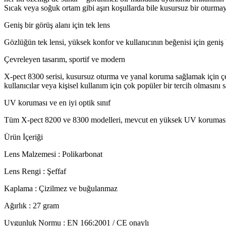
Sıcak veya soğuk ortam gibi aşırı koşullarda bile kusursuz bir oturm
Geniş bir görüş alanı için tek lens
Gözlüğün tek lensi, yüksek konfor ve kullanıcının beğenisi için geniş b
Çevreleyen tasarım, sportif ve modern
X-pect 8300 serisi, kusursuz oturma ve yanal koruma sağlamak için çevr
kullanıcılar veya kişisel kullanım için çok popüler bir tercih olmasını s
UV koruması ve en iyi optik sınıf
Tüm X-pect 8200 ve 8300 modelleri, mevcut en yüksek UV korumasını ve
Ürün İçeriği
Lens Malzemesi : Polikarbonat
Lens Rengi : Şeffaf
Kaplama : Çizilmez ve buğulanmaz
Ağırlık : 27 gram
Uygunluk Normu : EN 166:2001 / CE onaylı