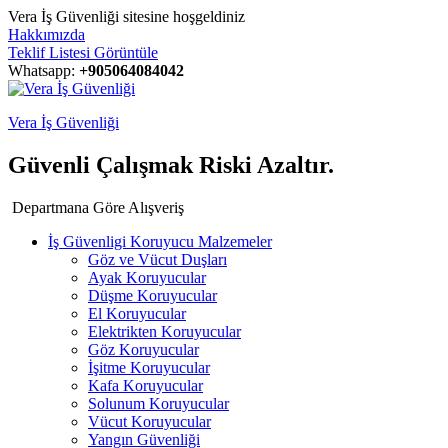
Vera İş Güvenliği sitesine hoşgeldiniz
Hakkımızda
Teklif Listesi Görüntüle
Whatsapp:
+905064084042
Vera İş Güvenliği
Güvenli Çalışmak Riski Azaltır.
Departmana Göre Alışveriş
İş Güvenligi Koruyucu Malzemeler
Göz ve Vücut Duşları
Ayak Koruyucular
Düşme Koruyucular
El Koruyucular
Elektrikten Koruyucular
Göz Koruyucular
İşitme Koruyucular
Kafa Koruyucular
Solunum Koruyucular
Vücut Koruyucular
Yangın Güvenliği