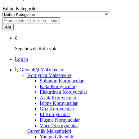
Bütün Kategoriler
Ara
0
Sepetinizde ürün yok.
Log in
İş Güvenliği Malzemeleri
Koruyucu Malzemeler
Solunum Koruyucular
Kafa Koruyucular
Elektrikten Koruyucular
Ayak Koruyucular
İşitme Koruyucular
Göz Koruyucular
El Koruyucular
Düşme Koruyucular
Vücut Koruyucular
Güvenlik Malzemeleri
Yangın Güvenliği