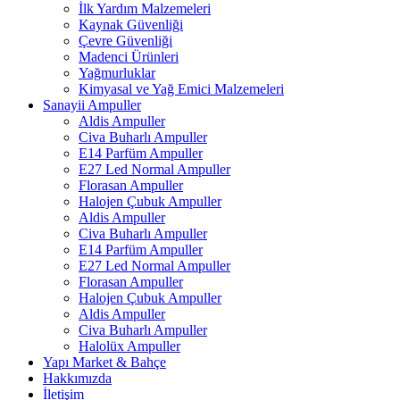
İlk Yardım Malzemeleri
Kaynak Güvenliği
Çevre Güvenliği
Madenci Ürünleri
Yağmurluklar
Kimyasal ve Yağ Emici Malzemeleri
Sanayii Ampuller
Aldis Ampuller
Civa Buharlı Ampuller
E14 Parfüm Ampuller
E27 Led Normal Ampuller
Florasan Ampuller
Halojen Çubuk Ampuller
Aldis Ampuller
Civa Buharlı Ampuller
E14 Parfüm Ampuller
E27 Led Normal Ampuller
Florasan Ampuller
Halojen Çubuk Ampuller
Aldis Ampuller
Civa Buharlı Ampuller
Halolüx Ampuller
Yapı Market & Bahçe
Hakkımızda
İletişim