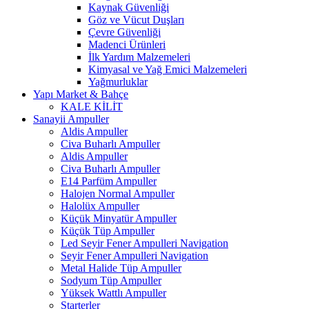
Kaynak Güvenliği
Göz ve Vücut Duşları
Çevre Güvenliği
Madenci Ürünleri
İlk Yardım Malzemeleri
Kimyasal ve Yağ Emici Malzemeleri
Yağmurluklar
Yapı Market & Bahçe
KALE KİLİT
Sanayii Ampuller
Aldis Ampuller
Civa Buharlı Ampuller
Aldis Ampuller
Civa Buharlı Ampuller
E14 Parfüm Ampuller
Halojen Normal Ampuller
Halolüx Ampuller
Küçük Minyatür Ampuller
Küçük Tüp Ampuller
Led Seyir Fener Ampulleri Navigation
Seyir Fener Ampulleri Navigation
Metal Halide Tüp Ampuller
Sodyum Tüp Ampuller
Yüksek Wattlı Ampuller
Starterler