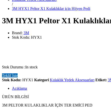
/
3M HYX1 Peltor X1 Kulaklıklar için Hijyen Pedi
3M HYX1 Peltor X1 Kulaklıklar
Brand:
3M
Stok Kodu:
HYX1
Stok Durumu :
In stock
Teklif İste
Stok Kodu:
HYX1
Kategori
Kulaklık Yedek Aksesuarları
Etiket:
3
Açıklama
ÜRÜN BİLGİSİ
3M PELTOR KULAKLIKLAR İÇİN TER EMİCİ PED