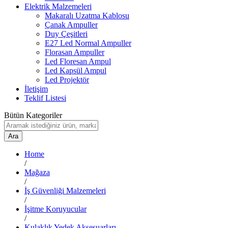
Elektrik Malzemeleri
Makaralı Uzatma Kablosu
Çanak Ampuller
Duy Çeşitleri
E27 Led Normal Ampuller
Florasan Ampuller
Led Floresan Ampul
Led Kapsül Ampul
Led Projektör
İletişim
Teklif Listesi
Bütün Kategoriler
Ara
Home
/
Mağaza
/
İş Güvenliği Malzemeleri
/
İşitme Koruyucular
/
Kulaklık Yedek Aksesuarları