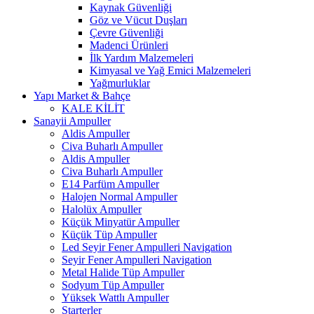
Kaynak Güvenliği
Göz ve Vücut Duşları
Çevre Güvenliği
Madenci Ürünleri
İlk Yardım Malzemeleri
Kimyasal ve Yağ Emici Malzemeleri
Yağmurluklar
Yapı Market & Bahçe
KALE KİLİT
Sanayii Ampuller
Aldis Ampuller
Civa Buharlı Ampuller
Aldis Ampuller
Civa Buharlı Ampuller
E14 Parfüm Ampuller
Halojen Normal Ampuller
Halolüx Ampuller
Küçük Minyatür Ampuller
Küçük Tüp Ampuller
Led Seyir Fener Ampulleri Navigation
Seyir Fener Ampulleri Navigation
Metal Halide Tüp Ampuller
Sodyum Tüp Ampuller
Yüksek Wattlı Ampuller
Starterler