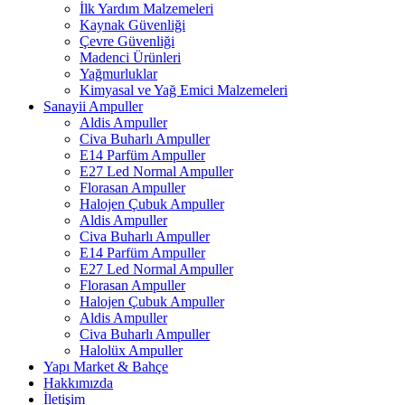
İlk Yardım Malzemeleri
Kaynak Güvenliği
Çevre Güvenliği
Madenci Ürünleri
Yağmurluklar
Kimyasal ve Yağ Emici Malzemeleri
Sanayii Ampuller
Aldis Ampuller
Civa Buharlı Ampuller
E14 Parfüm Ampuller
E27 Led Normal Ampuller
Florasan Ampuller
Halojen Çubuk Ampuller
Aldis Ampuller
Civa Buharlı Ampuller
E14 Parfüm Ampuller
E27 Led Normal Ampuller
Florasan Ampuller
Halojen Çubuk Ampuller
Aldis Ampuller
Civa Buharlı Ampuller
Halolüx Ampuller
Yapı Market & Bahçe
Hakkımızda
İletişim