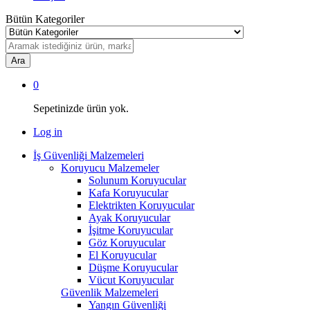
Bütün Kategoriler
Ara
0
Sepetinizde ürün yok.
Log in
İş Güvenliği Malzemeleri
Koruyucu Malzemeler
Solunum Koruyucular
Kafa Koruyucular
Elektrikten Koruyucular
Ayak Koruyucular
İşitme Koruyucular
Göz Koruyucular
El Koruyucular
Düşme Koruyucular
Vücut Koruyucular
Güvenlik Malzemeleri
Yangın Güvenliği