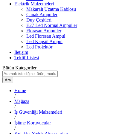
Elektrik Malzemeleri
Makaralı Uzatma Kablosu
Çanak Ampuller
Duy Çeşitleri
E27 Led Normal Ampuller
Florasan Ampuller
Led Floresan Ampul
Led Kapsül Ampul
Led Projektör
İletişim
Teklif Listesi
Bütün Kategoriler
Ara
Home
/
Mağaza
/
İş Güvenliği Malzemeleri
/
İşitme Koruyucular
/
Kulaklık Yedek Aksesuarları