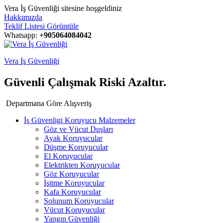
Vera İş Güvenliği sitesine hoşgeldiniz
Hakkımızda
Teklif Listesi Görüntüle
Whatsapp:
+905064084042
Vera İş Güvenliği
Güvenli Çalışmak Riski Azaltır.
Departmana Göre Alışveriş
İş Güvenligi Koruyucu Malzemeler
Göz ve Vücut Duşları
Ayak Koruyucular
Düşme Koruyucular
El Koruyucular
Elektrikten Koruyucular
Göz Koruyucular
İşitme Koruyucular
Kafa Koruyucular
Solunum Koruyucular
Vücut Koruyucular
Yangın Güvenliği