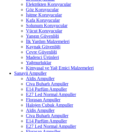
Elektrikten Koruyucular
Göz Koruyucular
İşitme Koruyucular
Kafa Koruyucular
Solunum Koruyucular
Vücut Koruyucular
Yangın Güvenliği
İlk Yardım Malzemeleri
Kaynak Güvenliği
Çevre Güvenliği
Madenci Ürünleri
Yağmurluklar
Kimyasal ve Yağ Emici Malzemeleri
Sanayii Ampuller
Aldis Ampuller
Civa Buharlı Ampuller
E14 Parfüm Ampuller
E27 Led Normal Ampuller
Florasan Ampuller
Halojen Çubuk Ampuller
Aldis Ampuller
Civa Buharlı Ampuller
E14 Parfüm Ampuller
E27 Led Normal Ampuller
Florasan Ampuller