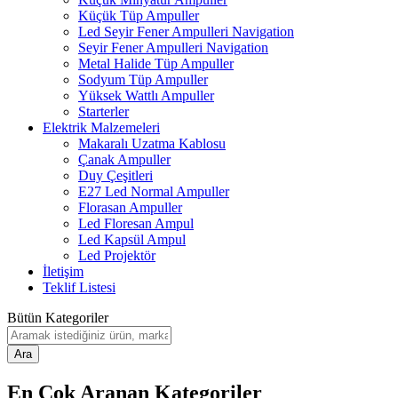
Küçük Tüp Ampuller
Led Seyir Fener Ampulleri Navigation
Seyir Fener Ampulleri Navigation
Metal Halide Tüp Ampuller
Sodyum Tüp Ampuller
Yüksek Wattlı Ampuller
Starterler
Elektrik Malzemeleri
Makaralı Uzatma Kablosu
Çanak Ampuller
Duy Çeşitleri
E27 Led Normal Ampuller
Florasan Ampuller
Led Floresan Ampul
Led Kapsül Ampul
Led Projektör
İletişim
Teklif Listesi
Bütün Kategoriler
Ara
En Çok Aranan Kategoriler