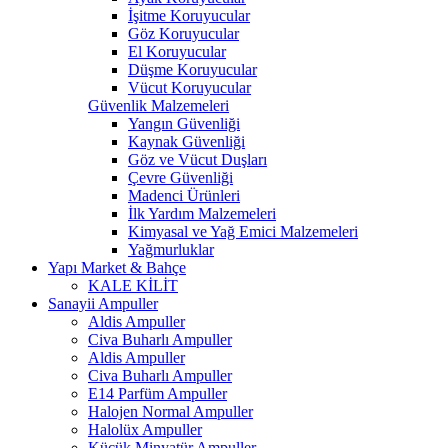
İşitme Koruyucular
Göz Koruyucular
El Koruyucular
Düşme Koruyucular
Vücut Koruyucular
Güvenlik Malzemeleri
Yangın Güvenliği
Kaynak Güvenliği
Göz ve Vücut Duşları
Çevre Güvenliği
Madenci Ürünleri
İlk Yardım Malzemeleri
Kimyasal ve Yağ Emici Malzemeleri
Yağmurluklar
Yapı Market & Bahçe
KALE KİLİT
Sanayii Ampuller
Aldis Ampuller
Civa Buharlı Ampuller
Aldis Ampuller
Civa Buharlı Ampuller
E14 Parfüm Ampuller
Halojen Normal Ampuller
Halolüx Ampuller
Küçük Minyatür Ampuller