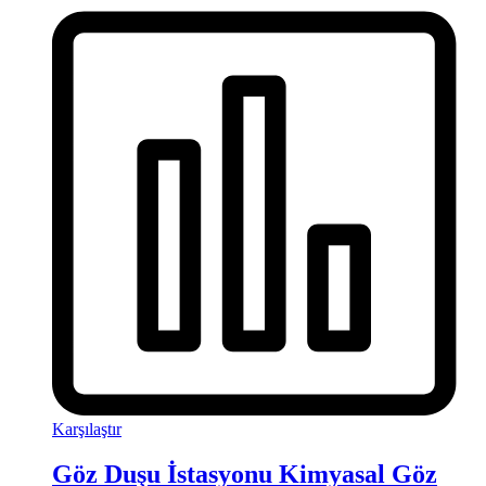
Karşılaştır
Göz Duşu İstasyonu Kimyasal Göz