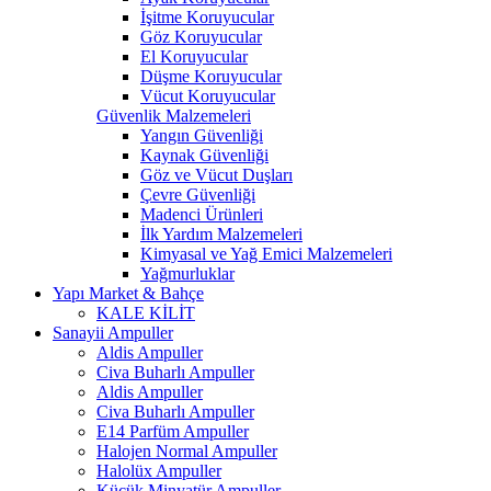
İşitme Koruyucular
Göz Koruyucular
El Koruyucular
Düşme Koruyucular
Vücut Koruyucular
Güvenlik Malzemeleri
Yangın Güvenliği
Kaynak Güvenliği
Göz ve Vücut Duşları
Çevre Güvenliği
Madenci Ürünleri
İlk Yardım Malzemeleri
Kimyasal ve Yağ Emici Malzemeleri
Yağmurluklar
Yapı Market & Bahçe
KALE KİLİT
Sanayii Ampuller
Aldis Ampuller
Civa Buharlı Ampuller
Aldis Ampuller
Civa Buharlı Ampuller
E14 Parfüm Ampuller
Halojen Normal Ampuller
Halolüx Ampuller
Küçük Minyatür Ampuller