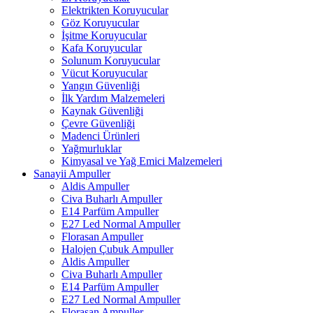
Elektrikten Koruyucular
Göz Koruyucular
İşitme Koruyucular
Kafa Koruyucular
Solunum Koruyucular
Vücut Koruyucular
Yangın Güvenliği
İlk Yardım Malzemeleri
Kaynak Güvenliği
Çevre Güvenliği
Madenci Ürünleri
Yağmurluklar
Kimyasal ve Yağ Emici Malzemeleri
Sanayii Ampuller
Aldis Ampuller
Civa Buharlı Ampuller
E14 Parfüm Ampuller
E27 Led Normal Ampuller
Florasan Ampuller
Halojen Çubuk Ampuller
Aldis Ampuller
Civa Buharlı Ampuller
E14 Parfüm Ampuller
E27 Led Normal Ampuller
Florasan Ampuller