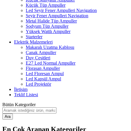
Küçük Tüp Ampuller
Led Seyir Fener Ampulleri Navigation
Seyir Fener Ampulleri Navigation
Metal Halide Tüp Ampuller
Sodyum Tüp Ampuller
Yüksek Wattlı Ampuller
Starterler
Elektrik Malzemeleri
Makaralı Uzatma Kablosu
Çanak Ampuller
Duy Çeşitleri
E27 Led Normal Ampuller
Florasan Ampuller
Led Floresan Ampul
Led Kapsül Ampul
Led Projektör
İletişim
Teklif Listesi
Bütün Kategoriler
Ara
En Çok Aranan Kategoriler