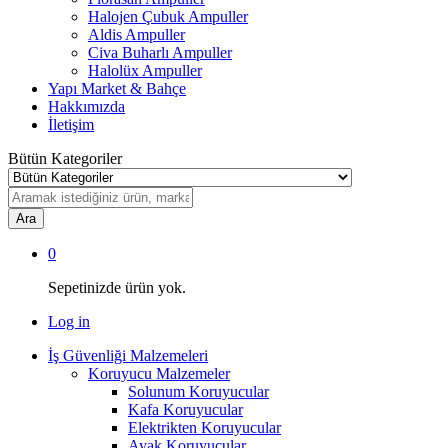
Halojen Çubuk Ampuller
Aldis Ampuller
Civa Buharlı Ampuller
Halolüx Ampuller
Yapı Market & Bahçe
Hakkımızda
İletişim
Bütün Kategoriler
Ara
0
Sepetinizde ürün yok.
Log in
İş Güvenliği Malzemeleri
Koruyucu Malzemeler
Solunum Koruyucular
Kafa Koruyucular
Elektrikten Koruyucular
Ayak Koruyucular